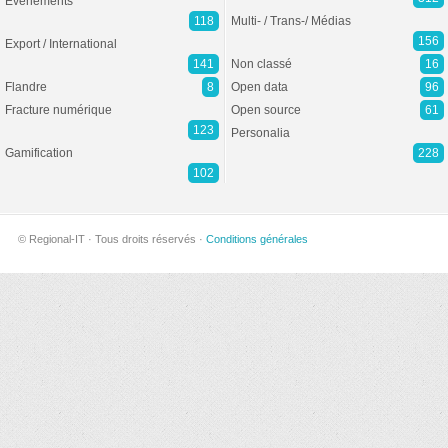
Evénements
118
Multi- / Trans-/ Médias
156
Export / International
141
Non classé
16
Flandre
8
Open data
96
Fracture numérique
Open source
61
123
Personalia
Gamification
228
102
© Regional-IT · Tous droits réservés ·
Conditions générales