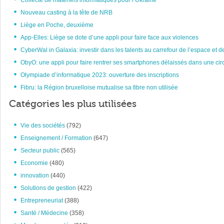
Collecte de matériels informatiques pour l’Ukraine
Nouveau casting à la tête de NRB
Liège en Poche, deuxième
App-Elles: Liège se dote d’une appli pour faire face aux violences
CyberWal in Galaxia: investir dans les talents au carrefour de l’espace et d
ObyO: une appli pour faire rentrer ses smartphones délaissés dans une circ
Olympiade d’informatique 2023: ouverture des inscriptions
Fibru: la Région bruxelloise mutualise sa fibre non utilisée
Catégories les plus utilisées
Vie des sociétés
(792)
Enseignement / Formation
(647)
Secteur public
(565)
Economie
(480)
innovation
(440)
Solutions de gestion
(422)
Entrepreneuriat
(388)
Santé / Médecine
(358)