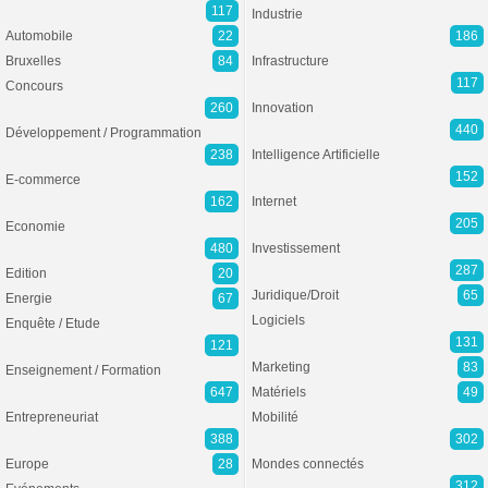
117
Industrie
Automobile
22
186
Bruxelles
84
Infrastructure
117
Concours
260
Innovation
440
Développement / Programmation
238
Intelligence Artificielle
152
E-commerce
162
Internet
205
Economie
480
Investissement
287
Edition
20
Juridique/Droit
65
Energie
67
Logiciels
Enquête / Etude
131
121
Marketing
83
Enseignement / Formation
647
Matériels
49
Entrepreneuriat
Mobilité
388
302
Europe
28
Mondes connectés
312