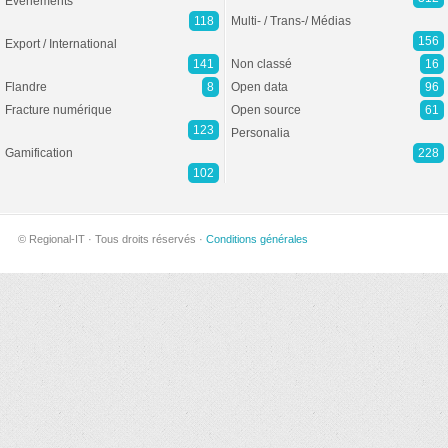
Evénements
118
Multi- / Trans-/ Médias
156
Export / International
141
Non classé
16
Flandre
8
Open data
96
Fracture numérique
Open source
61
123
Personalia
Gamification
228
102
© Regional-IT · Tous droits réservés ·
Conditions générales