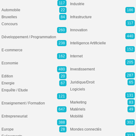
117
Industrie
Automobile
22
186
Bruxelles
84
Infrastructure
117
Concours
260
Innovation
440
Développement / Programmation
238
Intelligence Artificielle
152
E-commerce
162
Internet
205
Economie
480
Investissement
287
Edition
20
Juridique/Droit
65
Energie
67
Logiciels
Enquête / Etude
131
121
Marketing
83
Enseignement / Formation
647
Matériels
49
Entrepreneuriat
Mobilité
388
302
Europe
28
Mondes connectés
312