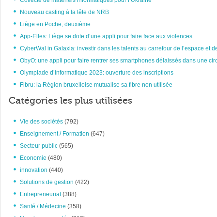
Collecte de matériels informatiques pour l’Ukraine
Nouveau casting à la tête de NRB
Liège en Poche, deuxième
App-Elles: Liège se dote d’une appli pour faire face aux violences
CyberWal in Galaxia: investir dans les talents au carrefour de l’espace et d
ObyO: une appli pour faire rentrer ses smartphones délaissés dans une circ
Olympiade d’informatique 2023: ouverture des inscriptions
Fibru: la Région bruxelloise mutualise sa fibre non utilisée
Catégories les plus utilisées
Vie des sociétés
(792)
Enseignement / Formation
(647)
Secteur public
(565)
Economie
(480)
innovation
(440)
Solutions de gestion
(422)
Entrepreneuriat
(388)
Santé / Médecine
(358)