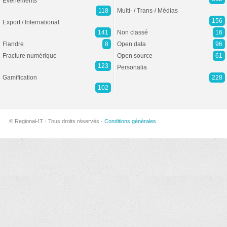
Evénements
118
Multi- / Trans-/ Médias
156
Export / International
141
Non classé
16
Flandre
8
Open data
96
Fracture numérique
Open source
61
123
Personalia
Gamification
228
102
© Regional-IT · Tous droits réservés ·
Conditions générales