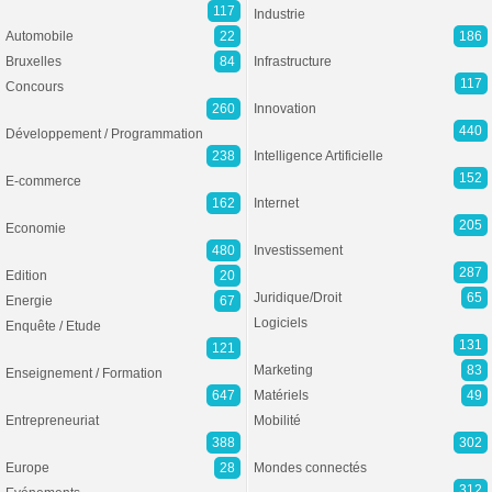
117
Industrie
Automobile
22
186
Bruxelles
84
Infrastructure
117
Concours
260
Innovation
440
Développement / Programmation
238
Intelligence Artificielle
152
E-commerce
162
Internet
205
Economie
480
Investissement
287
Edition
20
Juridique/Droit
65
Energie
67
Logiciels
Enquête / Etude
131
121
Marketing
83
Enseignement / Formation
647
Matériels
49
Entrepreneuriat
Mobilité
388
302
Europe
28
Mondes connectés
312