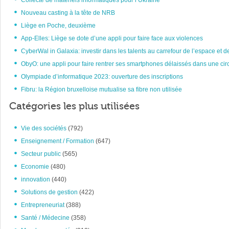
Collecte de matériels informatiques pour l’Ukraine
Nouveau casting à la tête de NRB
Liège en Poche, deuxième
App-Elles: Liège se dote d’une appli pour faire face aux violences
CyberWal in Galaxia: investir dans les talents au carrefour de l’espace et d
ObyO: une appli pour faire rentrer ses smartphones délaissés dans une circ
Olympiade d’informatique 2023: ouverture des inscriptions
Fibru: la Région bruxelloise mutualise sa fibre non utilisée
Catégories les plus utilisées
Vie des sociétés
(792)
Enseignement / Formation
(647)
Secteur public
(565)
Economie
(480)
innovation
(440)
Solutions de gestion
(422)
Entrepreneuriat
(388)
Santé / Médecine
(358)