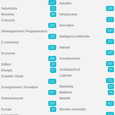
117
Industrie
Automobile
22
186
Bruxelles
84
Infrastructure
117
Concours
260
Innovation
440
Développement / Programmation
238
Intelligence Artificielle
152
E-commerce
162
Internet
205
Economie
480
Investissement
287
Edition
20
Juridique/Droit
65
Energie
67
Logiciels
Enquête / Etude
131
121
Marketing
83
Enseignement / Formation
647
Matériels
49
Entrepreneuriat
Mobilité
388
302
Europe
28
Mondes connectés
312