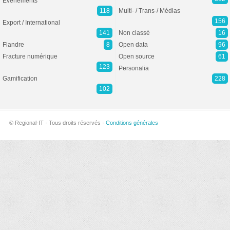
Evénements
118
Multi- / Trans-/ Médias
156
Export / International
141
Non classé
16
Flandre
8
Open data
96
Fracture numérique
Open source
61
123
Personalia
Gamification
228
102
© Regional-IT · Tous droits réservés ·
Conditions générales