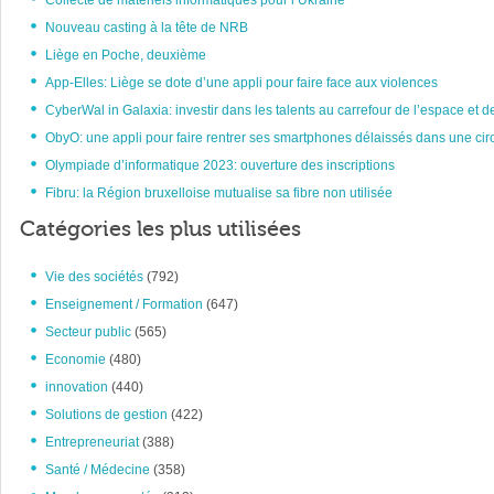
Collecte de matériels informatiques pour l’Ukraine
Nouveau casting à la tête de NRB
Liège en Poche, deuxième
App-Elles: Liège se dote d’une appli pour faire face aux violences
CyberWal in Galaxia: investir dans les talents au carrefour de l’espace et d
ObyO: une appli pour faire rentrer ses smartphones délaissés dans une circ
Olympiade d’informatique 2023: ouverture des inscriptions
Fibru: la Région bruxelloise mutualise sa fibre non utilisée
Catégories les plus utilisées
Vie des sociétés
(792)
Enseignement / Formation
(647)
Secteur public
(565)
Economie
(480)
innovation
(440)
Solutions de gestion
(422)
Entrepreneuriat
(388)
Santé / Médecine
(358)