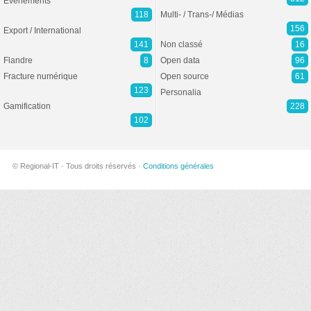
Evénements
118
Multi- / Trans-/ Médias
156
Export / International
141
Non classé
16
Flandre
8
Open data
96
Fracture numérique
Open source
61
123
Personalia
Gamification
228
102
© Regional-IT · Tous droits réservés ·
Conditions générales