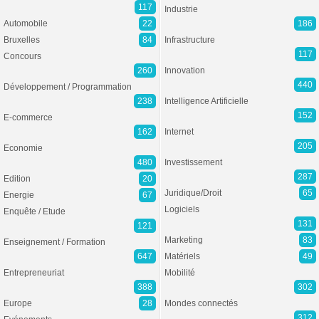
117
Industrie
Automobile
22
186
Bruxelles
84
Infrastructure
117
Concours
260
Innovation
440
Développement / Programmation
238
Intelligence Artificielle
152
E-commerce
162
Internet
205
Economie
480
Investissement
287
Edition
20
Juridique/Droit
65
Energie
67
Logiciels
Enquête / Etude
131
121
Marketing
83
Enseignement / Formation
647
Matériels
49
Entrepreneuriat
Mobilité
388
302
Europe
28
Mondes connectés
312