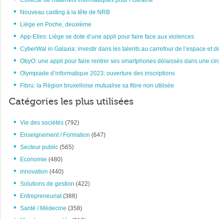
Collecte de matériels informatiques pour l’Ukraine
Nouveau casting à la tête de NRB
Liège en Poche, deuxième
App-Elles: Liège se dote d’une appli pour faire face aux violences
CyberWal in Galaxia: investir dans les talents au carrefour de l’espace et d
ObyO: une appli pour faire rentrer ses smartphones délaissés dans une circ
Olympiade d’informatique 2023: ouverture des inscriptions
Fibru: la Région bruxelloise mutualise sa fibre non utilisée
Catégories les plus utilisées
Vie des sociétés
(792)
Enseignement / Formation
(647)
Secteur public
(565)
Economie
(480)
innovation
(440)
Solutions de gestion
(422)
Entrepreneuriat
(388)
Santé / Médecine
(358)