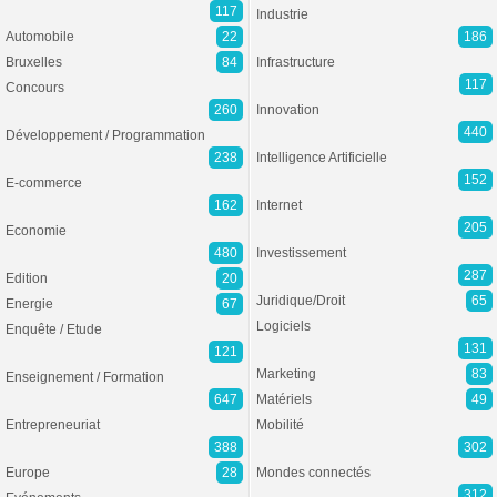
117
Industrie
Automobile
22
186
Bruxelles
84
Infrastructure
117
Concours
260
Innovation
440
Développement / Programmation
238
Intelligence Artificielle
152
E-commerce
162
Internet
205
Economie
480
Investissement
287
Edition
20
Juridique/Droit
65
Energie
67
Logiciels
Enquête / Etude
131
121
Marketing
83
Enseignement / Formation
647
Matériels
49
Entrepreneuriat
Mobilité
388
302
Europe
28
Mondes connectés
312