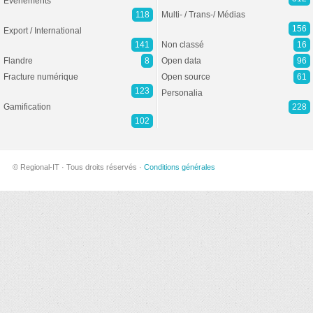
Evénements
118
Multi- / Trans-/ Médias
156
Export / International
141
Non classé
16
Flandre
8
Open data
96
Fracture numérique
Open source
61
123
Personalia
Gamification
228
102
© Regional-IT · Tous droits réservés ·
Conditions générales