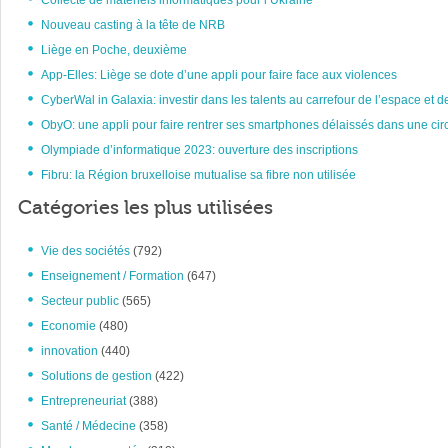
Collecte de matériels informatiques pour l’Ukraine
Nouveau casting à la tête de NRB
Liège en Poche, deuxième
App-Elles: Liège se dote d’une appli pour faire face aux violences
CyberWal in Galaxia: investir dans les talents au carrefour de l’espace et d
ObyO: une appli pour faire rentrer ses smartphones délaissés dans une circ
Olympiade d’informatique 2023: ouverture des inscriptions
Fibru: la Région bruxelloise mutualise sa fibre non utilisée
Catégories les plus utilisées
Vie des sociétés
(792)
Enseignement / Formation
(647)
Secteur public
(565)
Economie
(480)
innovation
(440)
Solutions de gestion
(422)
Entrepreneuriat
(388)
Santé / Médecine
(358)