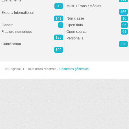
Evénements
118
Multi- / Trans-/ Médias
156
Export / International
141
Non classé
16
Flandre
8
Open data
96
Fracture numérique
Open source
61
123
Personalia
Gamification
228
102
© Regional-IT · Tous droits réservés ·
Conditions générales