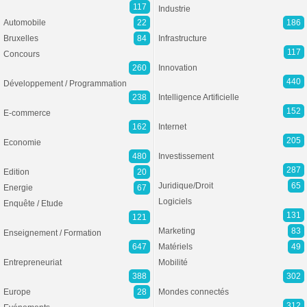
117
Industrie
Automobile
22
186
Bruxelles
84
Infrastructure
117
Concours
260
Innovation
440
Développement / Programmation
238
Intelligence Artificielle
152
E-commerce
162
Internet
205
Economie
480
Investissement
287
Edition
20
Juridique/Droit
65
Energie
67
Logiciels
Enquête / Etude
131
121
Marketing
83
Enseignement / Formation
647
Matériels
49
Entrepreneuriat
Mobilité
388
302
Europe
28
Mondes connectés
312