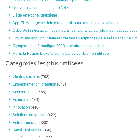
Collecte de matériels informatiques pour l’Ukraine
Nouveau casting à la tête de NRB
Liège en Poche, deuxième
App-Elles: Liège se dote d’une appli pour faire face aux violences
CyberWal in Galaxia: investir dans les talents au carrefour de l’espace et d
ObyO: une appli pour faire rentrer ses smartphones délaissés dans une circ
Olympiade d’informatique 2023: ouverture des inscriptions
Fibru: la Région bruxelloise mutualise sa fibre non utilisée
Catégories les plus utilisées
Vie des sociétés
(792)
Enseignement / Formation
(647)
Secteur public
(565)
Economie
(480)
innovation
(440)
Solutions de gestion
(422)
Entrepreneuriat
(388)
Santé / Médecine
(358)