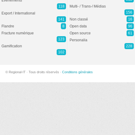
Evénements
118
Multi- / Trans-/ Médias
156
Export / International
141
Non classé
16
Flandre
8
Open data
96
Fracture numérique
Open source
61
123
Personalia
Gamification
228
102
© Regional-IT · Tous droits réservés ·
Conditions générales