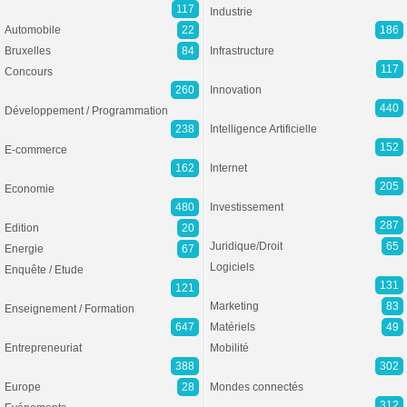
117
Industrie
Automobile
22
186
Bruxelles
84
Infrastructure
117
Concours
260
Innovation
440
Développement / Programmation
238
Intelligence Artificielle
152
E-commerce
162
Internet
205
Economie
480
Investissement
287
Edition
20
Juridique/Droit
65
Energie
67
Logiciels
Enquête / Etude
131
121
Marketing
83
Enseignement / Formation
647
Matériels
49
Entrepreneuriat
Mobilité
388
302
Europe
28
Mondes connectés
312