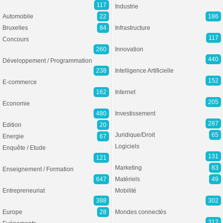
117
Industrie
Automobile
22
186
Bruxelles
84
Infrastructure
117
Concours
260
Innovation
440
Développement / Programmation
238
Intelligence Artificielle
152
E-commerce
162
Internet
205
Economie
480
Investissement
287
Edition
20
Juridique/Droit
65
Energie
67
Logiciels
Enquête / Etude
131
121
Marketing
83
Enseignement / Formation
647
Matériels
49
Entrepreneuriat
Mobilité
388
302
Europe
28
Mondes connectés
312