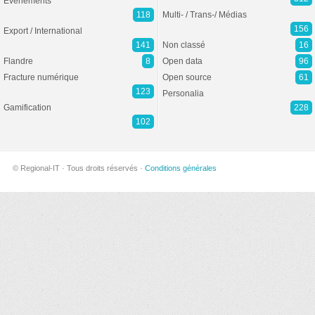
Evénements
118
Multi- / Trans-/ Médias
156
Export / International
141
Non classé
16
Flandre
8
Open data
96
Fracture numérique
Open source
61
123
Personalia
Gamification
228
102
© Regional-IT · Tous droits réservés ·
Conditions générales