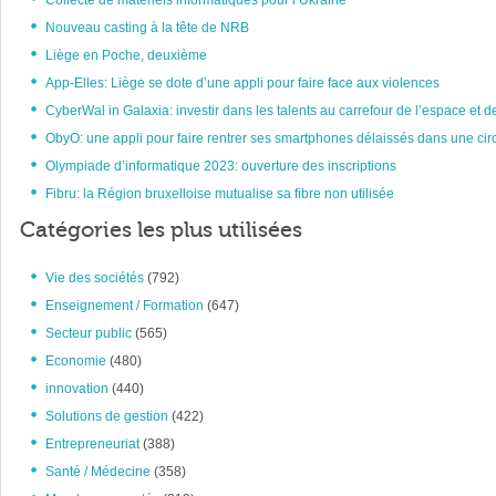
Collecte de matériels informatiques pour l’Ukraine
Nouveau casting à la tête de NRB
Liège en Poche, deuxième
App-Elles: Liège se dote d’une appli pour faire face aux violences
CyberWal in Galaxia: investir dans les talents au carrefour de l’espace et d
ObyO: une appli pour faire rentrer ses smartphones délaissés dans une circ
Olympiade d’informatique 2023: ouverture des inscriptions
Fibru: la Région bruxelloise mutualise sa fibre non utilisée
Catégories les plus utilisées
Vie des sociétés
(792)
Enseignement / Formation
(647)
Secteur public
(565)
Economie
(480)
innovation
(440)
Solutions de gestion
(422)
Entrepreneuriat
(388)
Santé / Médecine
(358)