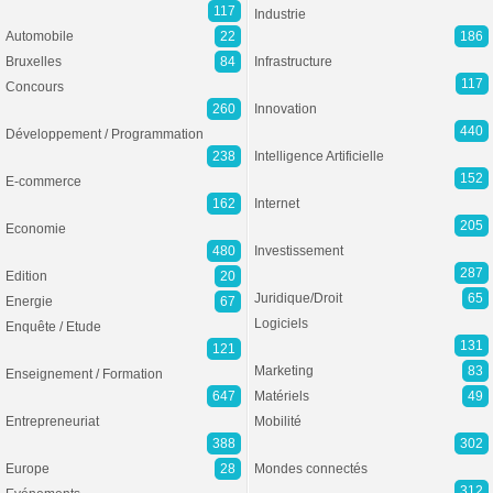
117
Industrie
Automobile
22
186
Bruxelles
84
Infrastructure
117
Concours
260
Innovation
440
Développement / Programmation
238
Intelligence Artificielle
152
E-commerce
162
Internet
205
Economie
480
Investissement
287
Edition
20
Juridique/Droit
65
Energie
67
Logiciels
Enquête / Etude
131
121
Marketing
83
Enseignement / Formation
647
Matériels
49
Entrepreneuriat
Mobilité
388
302
Europe
28
Mondes connectés
312