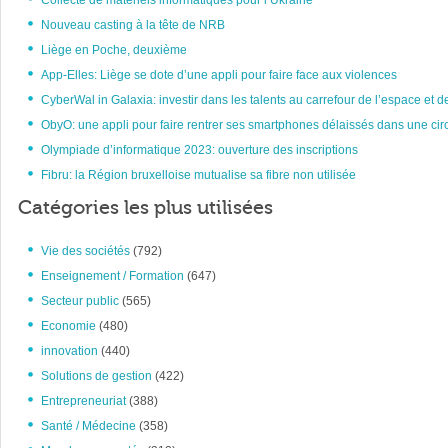
Collecte de matériels informatiques pour l’Ukraine
Nouveau casting à la tête de NRB
Liège en Poche, deuxième
App-Elles: Liège se dote d’une appli pour faire face aux violences
CyberWal in Galaxia: investir dans les talents au carrefour de l’espace et d
ObyO: une appli pour faire rentrer ses smartphones délaissés dans une circ
Olympiade d’informatique 2023: ouverture des inscriptions
Fibru: la Région bruxelloise mutualise sa fibre non utilisée
Catégories les plus utilisées
Vie des sociétés
(792)
Enseignement / Formation
(647)
Secteur public
(565)
Economie
(480)
innovation
(440)
Solutions de gestion
(422)
Entrepreneuriat
(388)
Santé / Médecine
(358)