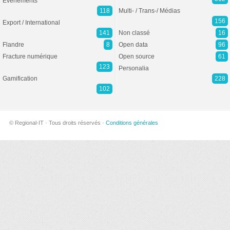
Evénements
118
Multi- / Trans-/ Médias
156
Export / International
141
Non classé
16
Flandre
8
Open data
96
Fracture numérique
Open source
61
123
Personalia
Gamification
228
102
© Regional-IT · Tous droits réservés ·
Conditions générales