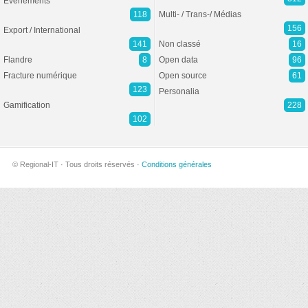
Evénements
118
Multi- / Trans-/ Médias
156
Export / International
141
Non classé
16
Flandre
8
Open data
96
Fracture numérique
Open source
61
123
Personalia
Gamification
228
102
© Regional-IT · Tous droits réservés ·
Conditions générales