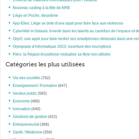
Collecte de matériels informatiques pour l’Ukraine
Nouveau casting à la tête de NRB
Liège en Poche, deuxième
App-Elles: Liège se dote d’une appli pour faire face aux violences
CyberWal in Galaxia: investir dans les talents au carrefour de l’espace et d
ObyO: une appli pour faire rentrer ses smartphones délaissés dans une circ
Olympiade d’informatique 2023: ouverture des inscriptions
Fibru: la Région bruxelloise mutualise sa fibre non utilisée
Catégories les plus utilisées
Vie des sociétés
(792)
Enseignement / Formation
(647)
Secteur public
(565)
Economie
(480)
innovation
(440)
Solutions de gestion
(422)
Entrepreneuriat
(388)
Santé / Médecine
(358)