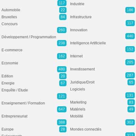
117
Industrie
Automobile
22
186
Bruxelles
84
Infrastructure
117
Concours
260
Innovation
440
Développement / Programmation
238
Intelligence Artificielle
152
E-commerce
162
Internet
205
Economie
480
Investissement
287
Edition
20
Juridique/Droit
65
Energie
67
Logiciels
Enquête / Etude
131
121
Marketing
83
Enseignement / Formation
647
Matériels
49
Entrepreneuriat
Mobilité
388
302
Europe
28
Mondes connectés
312