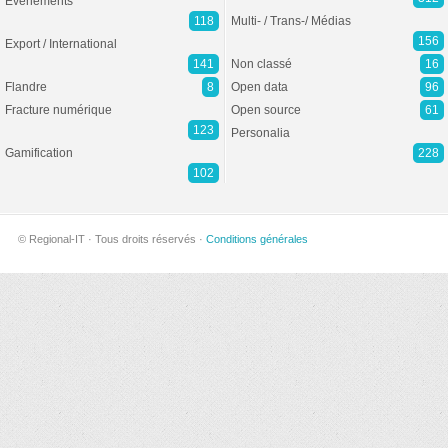
Evénements
118
Multi- / Trans-/ Médias
156
Export / International
141
Non classé
16
Flandre
8
Open data
96
Fracture numérique
Open source
61
123
Personalia
Gamification
228
102
© Regional-IT · Tous droits réservés ·
Conditions générales