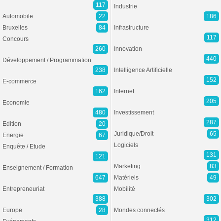
117
Industrie
Automobile
22
186
Bruxelles
84
Infrastructure
117
Concours
260
Innovation
440
Développement / Programmation
238
Intelligence Artificielle
152
E-commerce
162
Internet
205
Economie
480
Investissement
287
Edition
20
Juridique/Droit
65
Energie
67
Logiciels
Enquête / Etude
131
121
Marketing
83
Enseignement / Formation
647
Matériels
49
Entrepreneuriat
Mobilité
388
302
Europe
28
Mondes connectés
312