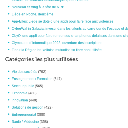
Collecte de matériels informatiques pour l’Ukraine
Nouveau casting à la tête de NRB
Liège en Poche, deuxième
App-Elles: Liège se dote d’une appli pour faire face aux violences
CyberWal in Galaxia: investir dans les talents au carrefour de l’espace et d
ObyO: une appli pour faire rentrer ses smartphones délaissés dans une circ
Olympiade d’informatique 2023: ouverture des inscriptions
Fibru: la Région bruxelloise mutualise sa fibre non utilisée
Catégories les plus utilisées
Vie des sociétés
(792)
Enseignement / Formation
(647)
Secteur public
(565)
Economie
(480)
innovation
(440)
Solutions de gestion
(422)
Entrepreneuriat
(388)
Santé / Médecine
(358)