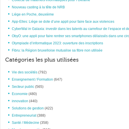
Collecte de matériels informatiques pour l’Ukraine
Nouveau casting à la tête de NRB
Liège en Poche, deuxième
App-Elles: Liège se dote d’une appli pour faire face aux violences
CyberWal in Galaxia: investir dans les talents au carrefour de l’espace et d
ObyO: une appli pour faire rentrer ses smartphones délaissés dans une circ
Olympiade d’informatique 2023: ouverture des inscriptions
Fibru: la Région bruxelloise mutualise sa fibre non utilisée
Catégories les plus utilisées
Vie des sociétés
(792)
Enseignement / Formation
(647)
Secteur public
(565)
Economie
(480)
innovation
(440)
Solutions de gestion
(422)
Entrepreneuriat
(388)
Santé / Médecine
(358)