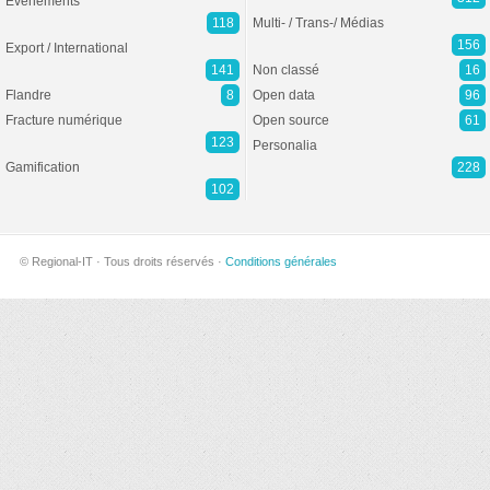
Evénements
118
Multi- / Trans-/ Médias
156
Export / International
141
Non classé
16
Flandre
8
Open data
96
Fracture numérique
Open source
61
123
Personalia
Gamification
228
102
© Regional-IT · Tous droits réservés ·
Conditions générales