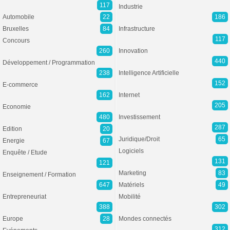
117
Industrie
Automobile
22
186
Bruxelles
84
Infrastructure
117
Concours
260
Innovation
440
Développement / Programmation
238
Intelligence Artificielle
152
E-commerce
162
Internet
205
Economie
480
Investissement
287
Edition
20
Juridique/Droit
65
Energie
67
Logiciels
Enquête / Etude
131
121
Marketing
83
Enseignement / Formation
647
Matériels
49
Entrepreneuriat
Mobilité
388
302
Europe
28
Mondes connectés
312