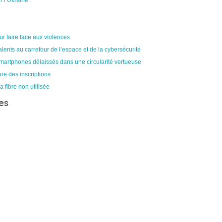
r l’Ukraine
ur faire face aux violences
alents au carrefour de l’espace et de la cybersécurité
smartphones délaissés dans une circularité vertueuse
re des inscriptions
a fibre non utilisée
es