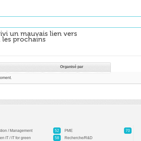
ivi un mauvais lien vers
 les prochains
Organisé par
moment.
tion / Management
52
PME
70
en IT / IT for green
58
Recherche/R&D