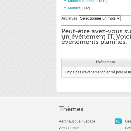
Mondes connectés
(312)
Mobilité
(302)
Archives
Archives
Peut-être avez-vous su
un événement IT. Voici
événements planifiés.
Événement
Il n'y a pas d'événement planifié pour le 
Thèmes
Aéronautique / Espace
61
Ges
Arts / Culture
Gre