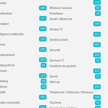
135
ustrie
186
Réseaux sociaux
80
rastructure
Robotique
33
117
Santé / Médecine
ovation
358
440
Secteur IT
lligence Artificielle
221
152
Secteur public
ernet
565
205
Sécurité
estissement
253
287
Services IT
58
idique/Droit
65
Solutions de gestion
iciels
422
131
Sports
21
keting
83
Start-up
ériels
49
290
ilité
Téléphonie / Télécoms / Réseaux
302
180
des connectés
Tourisme
35
312