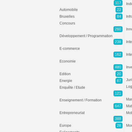
117
Ind
Automobile
22
Bruxelles
84
Inf
Concours
260
Inn
Développement / Programmation
238
Inte
E-commerce
162
Int
Economie
480
Inv
Edition
20
Jur
Energie
67
Log
Enquête / Etude
121
Mar
Enseignement / Formation
647
Mat
Entrepreneuriat
Mob
388
Europe
28
Mon