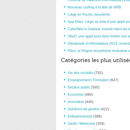
Collecte de matériels informatiques pou
Nouveau casting à la tête de NRB
Liège en Poche, deuxième
App-Elles: Liège se dote d’une appli po
CyberWal in Galaxia: investir dans les t
ObyO: une appli pour faire rentrer ses 
Olympiade d’informatique 2023: ouvertu
Fibru: la Région bruxelloise mutualise s
Catégories les plus utilisé
Vie des sociétés
(792)
Enseignement / Formation
(647)
Secteur public
(565)
Economie
(480)
innovation
(440)
Solutions de gestion
(422)
Entrepreneuriat
(388)
Santé / Médecine
(358)