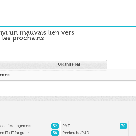
ivi un mauvais lien vers
 les prochains
Organisé par
moment.
tion / Management
52
PME
70
en IT / IT for green
58
Recherche/R&D