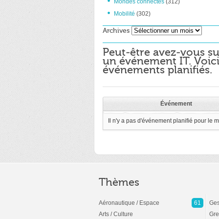
Mondes connectés
(312)
Mobilité
(302)
Archives
Archives
Peut-être avez-vous su
un événement IT. Voici
événements planifiés.
Événement
Il n'y a pas d'événement planifié pour le 
Thèmes
Aéronautique / Espace
61
Ges
Arts / Culture
Gre