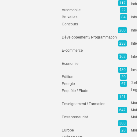
117
Ind
Automobile
22
Bruxelles
84
Inf
Concours
260
Inn
Développement / Programmation
238
Inte
E-commerce
162
Int
Economie
480
Inv
Edition
20
Jur
Energie
67
Log
Enquête / Etude
121
Mar
Enseignement / Formation
647
Mat
Entrepreneuriat
Mob
388
Europe
28
Mon