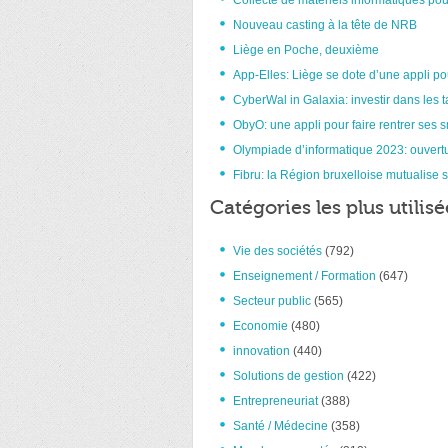
Collecte de matériels informatiques pou
Nouveau casting à la tête de NRB
Liège en Poche, deuxième
App-Elles: Liège se dote d’une appli po
CyberWal in Galaxia: investir dans les t
ObyO: une appli pour faire rentrer ses 
Olympiade d’informatique 2023: ouvertu
Fibru: la Région bruxelloise mutualise s
Catégories les plus utilisé
Vie des sociétés
(792)
Enseignement / Formation
(647)
Secteur public
(565)
Economie
(480)
innovation
(440)
Solutions de gestion
(422)
Entrepreneuriat
(388)
Santé / Médecine
(358)