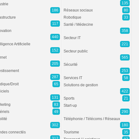
135
ustrie
186
Réseaux sociaux
80
rastructure
Robotique
33
117
Santé / Médecine
ovation
358
440
Secteur IT
lligence Artificielle
221
152
Secteur public
ernet
565
205
Sécurité
estissement
253
287
Services IT
58
idique/Droit
65
Solutions de gestion
iciels
422
131
Sports
21
keting
83
Start-up
ériels
49
290
ilité
Téléphonie / Télécoms / Réseaux
302
180
des connectés
Tourisme
35
312