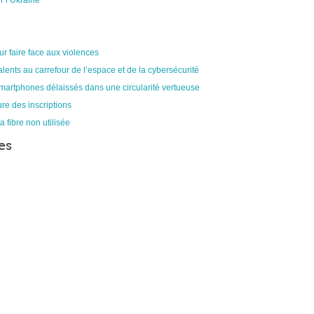
r l’Ukraine
ur faire face aux violences
alents au carrefour de l’espace et de la cybersécurité
smartphones délaissés dans une circularité vertueuse
re des inscriptions
a fibre non utilisée
es