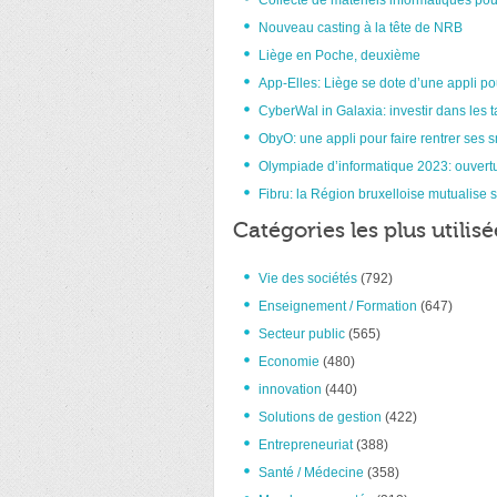
Collecte de matériels informatiques pou
Nouveau casting à la tête de NRB
Liège en Poche, deuxième
App-Elles: Liège se dote d’une appli po
CyberWal in Galaxia: investir dans les t
ObyO: une appli pour faire rentrer ses 
Olympiade d’informatique 2023: ouvertu
Fibru: la Région bruxelloise mutualise s
Catégories les plus utilisé
Vie des sociétés
(792)
Enseignement / Formation
(647)
Secteur public
(565)
Economie
(480)
innovation
(440)
Solutions de gestion
(422)
Entrepreneuriat
(388)
Santé / Médecine
(358)