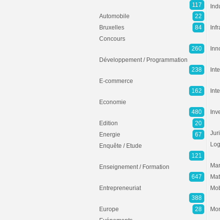
117
Ind
Automobile
22
Bruxelles
84
Inf
Concours
260
Inn
Développement / Programmation
238
Inte
E-commerce
162
Int
Economie
480
Inv
Edition
20
Jur
Energie
67
Log
Enquête / Etude
121
Mar
Enseignement / Formation
647
Mat
Entrepreneuriat
Mob
388
Europe
28
Mon