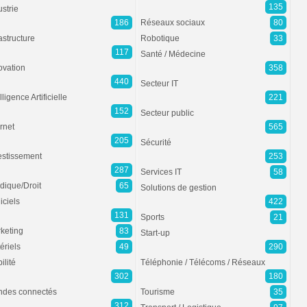
135
ustrie
186
Réseaux sociaux
80
rastructure
Robotique
33
117
Santé / Médecine
ovation
358
440
Secteur IT
lligence Artificielle
221
152
Secteur public
ernet
565
205
Sécurité
estissement
253
287
Services IT
58
idique/Droit
65
Solutions de gestion
iciels
422
131
Sports
21
keting
83
Start-up
ériels
49
290
ilité
Téléphonie / Télécoms / Réseaux
302
180
des connectés
Tourisme
35
312