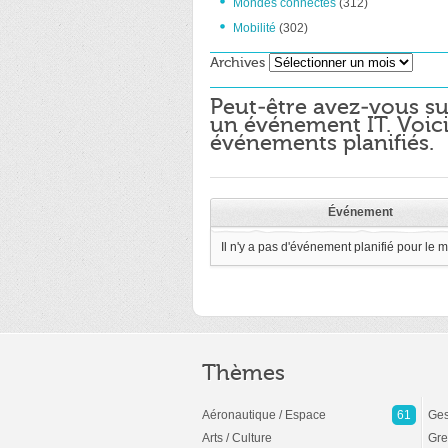
Mondes connectés
(312)
Mobilité
(302)
Archives
Archives
Peut-être avez-vous su
un événement IT. Voici
événements planifiés.
Événement
Il n'y a pas d'événement planifié pour le 
Thèmes
Aéronautique / Espace
61
Ges
Arts / Culture
Gre