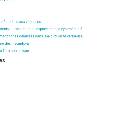
r l’Ukraine
ur faire face aux violences
alents au carrefour de l’espace et de la cybersécurité
smartphones délaissés dans une circularité vertueuse
re des inscriptions
a fibre non utilisée
es