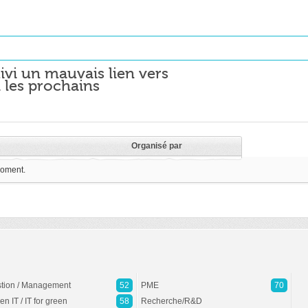
ivi un mauvais lien vers
 les prochains
Organisé par
moment.
tion / Management
52
PME
70
en IT / IT for green
58
Recherche/R&D