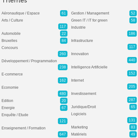
Thèmes
Aéronautique / Espace
61
Gestion / Management
52
Arts / Culture
Green IT / IT for green
58
117
Industrie
Automobile
22
186
Bruxelles
84
Infrastructure
117
Concours
260
Innovation
440
Développement / Programmation
238
Intelligence Artificielle
152
E-commerce
162
Internet
205
Economie
480
Investissement
287
Edition
20
Juridique/Droit
65
Energie
67
Logiciels
Enquête / Etude
131
121
Marketing
83
Enseignement / Formation
647
Matériels
49