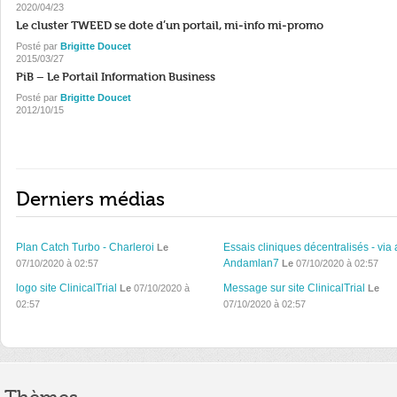
2020/04/23
Le cluster TWEED se dote d’un portail, mi-info mi-promo
Posté par
Brigitte Doucet
2015/03/27
PiB – Le Portail Information Business
Posté par
Brigitte Doucet
2012/10/15
Derniers médias
Plan Catch Turbo - Charleroi
Essais cliniques décentralisés - via 
Le
Andamlan7
07/10/2020 à 02:57
Le
07/10/2020 à 02:57
logo site ClinicalTrial
Message sur site ClinicalTrial
Le
07/10/2020 à
Le
02:57
07/10/2020 à 02:57