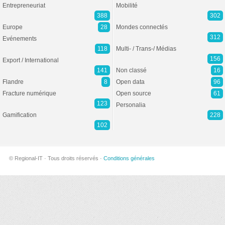
Entrepreneuriat
Mobilité
388
302
Europe
28
Mondes connectés
312
Evénements
118
Multi- / Trans-/ Médias
156
Export / International
141
Non classé
16
Flandre
8
Open data
96
Fracture numérique
Open source
61
123
Personalia
Gamification
228
102
© Regional-IT · Tous droits réservés ·
Conditions générales