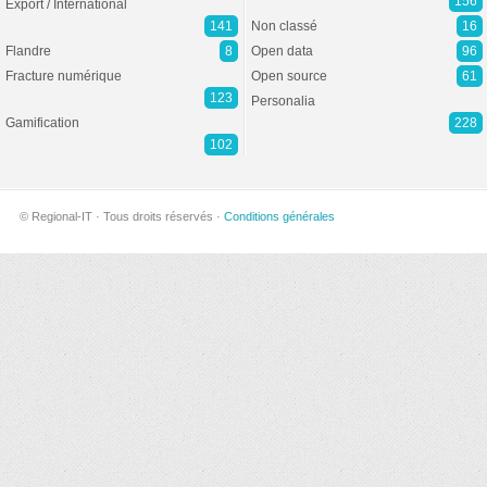
156
Export / International
141
Non classé
16
Flandre
8
Open data
96
Fracture numérique
Open source
61
123
Personalia
Gamification
228
102
© Regional-IT · Tous droits réservés ·
Conditions générales