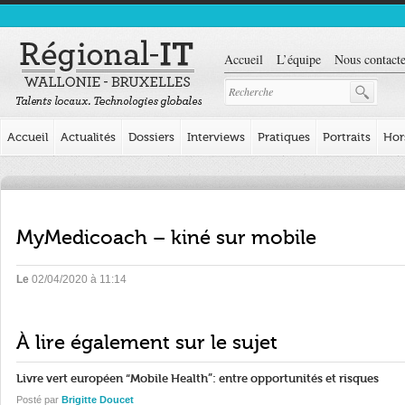
Accueil
L’équipe
Nous contacte
Accueil
Actualités
Dossiers
Interviews
Pratiques
Portraits
Hor
MyMedicoach – kiné sur mobile
Le
02/04/2020 à 11:14
À lire également sur le sujet
Livre vert européen “Mobile Health”: entre opportunités et risques
Posté par
Brigitte Doucet