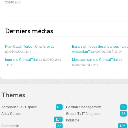
2014/12/17
Derniers médias
Plan Catch Turbo - Charleroi
Essais cliniques décentralisés - via 
Le
Andamlan7
02/04/2020 à 11:14
Le
02/04/2020 à 11:14
logo site ClinicalTrial
Message sur site ClinicalTrial
Le
02/04/2020 à
Le
11:14
02/04/2020 à 11:14
Thèmes
Aéronautique / Espace
61
Gestion / Management
52
Arts / Culture
Green IT / IT for green
58
117
Industrie
Automobile
22
186