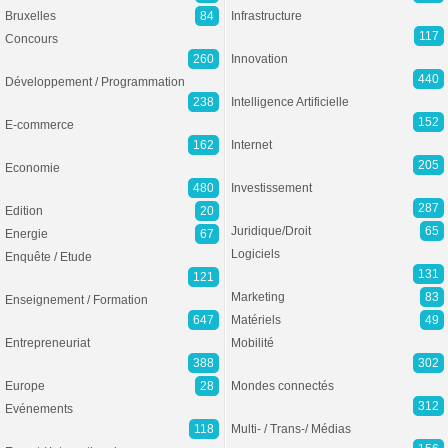
Bruxelles
84
Infrastructure
117
Concours
260
Innovation
440
Développement / Programmation
238
Intelligence Artificielle
152
E-commerce
162
Internet
205
Economie
480
Investissement
287
Edition
20
Juridique/Droit
65
Energie
67
Logiciels
Enquête / Etude
131
121
Marketing
83
Enseignement / Formation
647
Matériels
49
Entrepreneuriat
Mobilité
388
302
Europe
28
Mondes connectés
312
Evénements
118
Multi- / Trans-/ Médias