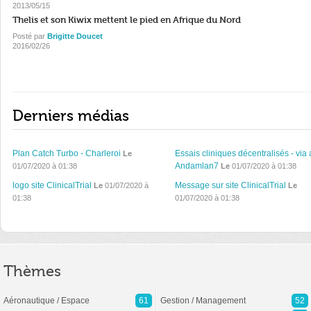
2013/05/15
Thelis et son Kiwix mettent le pied en Afrique du Nord
Posté par
Brigitte Doucet
2016/02/26
Derniers médias
Plan Catch Turbo - Charleroi
Essais cliniques décentralisés - via 
Le
Andamlan7
01/07/2020 à 01:38
Le
01/07/2020 à 01:38
logo site ClinicalTrial
Message sur site ClinicalTrial
Le
01/07/2020 à
Le
01:38
01/07/2020 à 01:38
Thèmes
Aéronautique / Espace
61
Gestion / Management
52