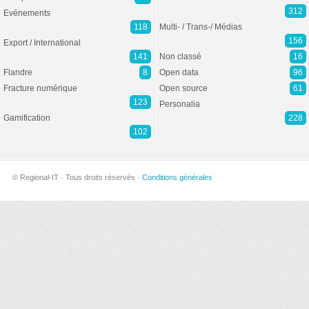
312
Evénements
118
Multi- / Trans-/ Médias
156
Export / International
141
Non classé
16
Flandre
8
Open data
96
Fracture numérique
Open source
61
123
Personalia
Gamification
228
102
© Regional-IT · Tous droits réservés ·
Conditions générales