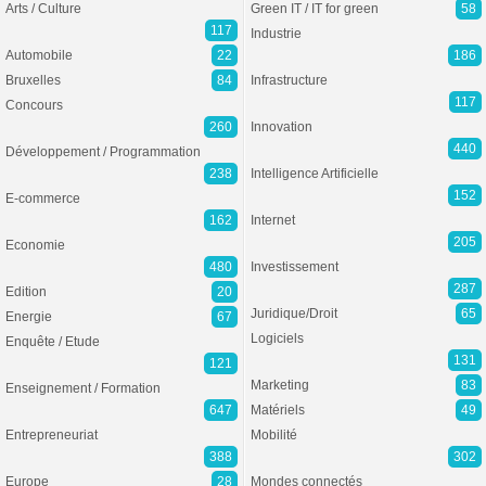
Arts / Culture
Green IT / IT for green
58
117
Industrie
Automobile
22
186
Bruxelles
84
Infrastructure
117
Concours
260
Innovation
440
Développement / Programmation
238
Intelligence Artificielle
152
E-commerce
162
Internet
205
Economie
480
Investissement
287
Edition
20
Juridique/Droit
65
Energie
67
Logiciels
Enquête / Etude
131
121
Marketing
83
Enseignement / Formation
647
Matériels
49
Entrepreneuriat
Mobilité
388
302
Europe
28
Mondes connectés