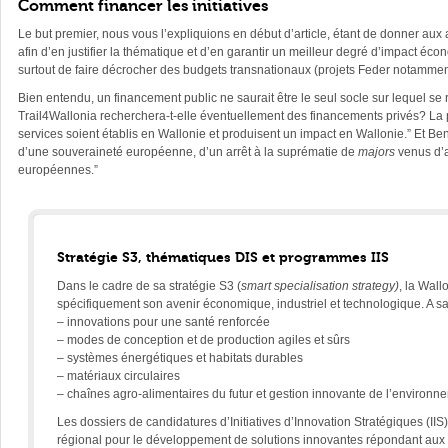
Comment financer les initiatives
Le but premier, nous vous l’expliquions en début d’article, étant de donner aux a
afin d’en justifier la thématique et d’en garantir un meilleur degré d’impact éco
surtout de faire décrocher des budgets transnationaux (projets Feder notammen
Bien entendu, un financement public ne saurait être le seul socle sur lequel se 
Trail4Wallonia recherchera-t-elle éventuellement des financements privés? La p
services soient établis en Wallonie et produisent un impact en Wallonie.” Et Ben
d’une souveraineté européenne, d’un arrêt à la suprématie de
majors
venus d’a
européennes.”
Stratégie S3, thématiques DIS et programmes IIS
Dans le cadre de sa stratégie S3 (
smart specialisation strategy)
, la Wall
spécifiquement son avenir économique, industriel et technologique. A sa
– innovations pour une santé renforcée
– modes de conception et de production agiles et sûrs
– systèmes énergétiques et habitats durables
– matériaux circulaires
– chaînes agro-alimentaires du futur et gestion innovante de l’environn
Les dossiers de candidatures d’Initiatives d’Innovation Stratégiques (IIS)
régional pour le développement de solutions innovantes répondant aux p