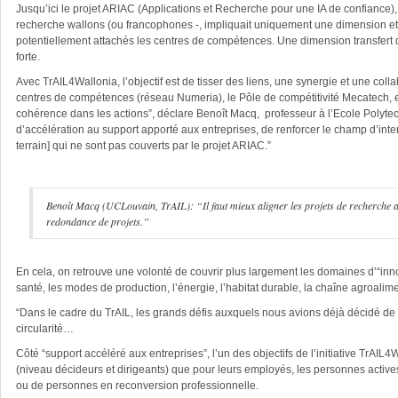
Jusqu’ici le projet ARIAC (Applications et Recherche pour une IA de confiance),
recherche wallons (ou francophones -, impliquait uniquement une dimension et 
potentiellement attachés les centres de compétences. Une dimension transfert de 
forte.
Avec TrAIL4Wallonia, l’objectif est de tisser des liens, une synergie et une co
centres de compétences (réseau Numeria), le Pôle de compétitivité Mecatech, 
cohérence dans les actions”, déclare Benoît Macq,
professeur à l’Ecole Polyte
d’accélération au support apporté aux entreprises, de renforcer le champ d’inter
terrain] qui ne sont pas couverts par le projet ARIAC.”
Benoît Macq (UCLouvain, TrAIL): “Il faut mieux aligner les projets de recherche avec
redondance de projets.”
En cela, on retrouve une volonté de couvrir plus largement les domaines d’“innov
santé, les modes de production, l’énergie, l’habitat durable, la chaîne agroali
“Dans le cadre du TrAIL, les grands défis auxquels nous avions déjà décidé de 
circularité…
Côté “support accéléré aux entreprises”, l’un des objectifs de l’initiative TrAIL4
(niveau décideurs et dirigeants) que pour leurs employés, les personnes actives
ou de personnes en reconversion professionnelle.