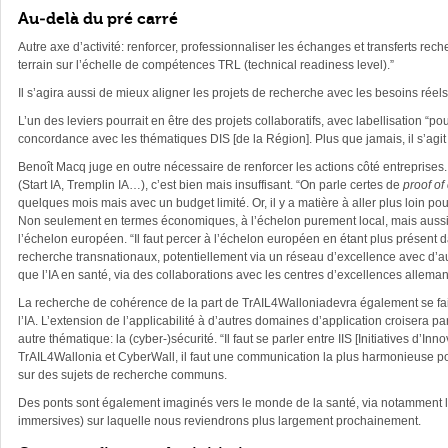
Au-delà du pré carré
Autre axe d’activité: renforcer, professionnaliser les échanges et transferts rech
terrain sur l’échelle de compétences TRL (technical readiness level).”
Il s’agira aussi de mieux aligner les projets de recherche avec les besoins réels
L’un des leviers pourrait en être des projets collaboratifs, avec labellisation “po
concordance avec les thématiques DIS [de la Région]. Plus que jamais, il s’agit 
Benoît Macq juge en outre nécessaire de renforcer les actions côté entreprises. 
(Start IA, Tremplin IA…), c’est bien mais insuffisant. “On parle certes de
proof of
quelques mois mais avec un budget limité. Or, il y a matière à aller plus loin po
Non seulement en termes économiques, à l’échelon purement local, mais aussi
l’échelon européen. “Il faut percer à l’échelon européen en étant plus présent d
recherche transnationaux, potentiellement via un réseau d’excellence avec d’au
que l’IA en santé, via des collaborations avec les centres d’excellences allema
La recherche de cohérence de la part de TrAIL4Walloniadevra également se f
l’IA. L’extension de l’applicabilité à d’autres domaines d’application croisera 
autre thématique: la (cyber-)sécurité. “Il faut se parler entre IIS [Initiatives d’In
TrAIL4Wallonia et CyberWall, il faut une communication la plus harmonieuse poss
sur des sujets de recherche communs.
Des ponts sont également imaginés vers le monde de la santé, via notamment l
immersives) sur laquelle nous reviendrons plus largement prochainement.