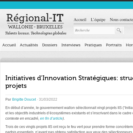
Accueil
L’équipe
Nous contacte
Accueil
Actualités
Dossiers
Interviews
Pratiques
Portraits
Hor
Initiatives d’Innovation Stratégiques: str
projets
Par
Brigitte Doucet
· 31/03/2022
En début d’année, le gouvernement wallon sélectionnait vingt projets IIS (“Initia
et les objectifs industriels d’écosystèmes existants et s’inscrivant dans le cadre 
contexte en encadré,
en fin d’article
)
.
Trois de ces vingts projets IIS ont reçu le feu vert pour prendre forme concrète
parfois essentiels, n’ayant pas obtenu satisfaction aux yeux des sélectionneurs