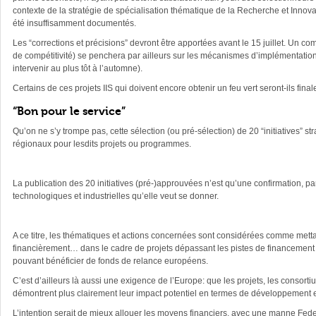
contexte de la stratégie de spécialisation thématique de la Recherche et Innovat
été insuffisamment documentés.
Les “corrections et précisions” devront être apportées avant le 15 juillet. U
de compétitivité) se penchera par ailleurs sur les mécanismes d’implémentation
intervenir au plus tôt à l’automne).
Certains de ces projets IIS qui doivent encore obtenir un feu vert seront-ils f
“Bon pour le service”
Qu’on ne s’y trompe pas, cette sélection (ou pré-sélection) de 20 “initiatives”
régionaux pour lesdits projets ou programmes.
La publication des 20 initiatives (pré-)approuvées n’est qu’une confirmation, p
technologiques et industrielles qu’elle veut se donner.
A ce titre, les thématiques et actions concernées sont considérées comme metta
financièrement… dans le cadre de projets dépassant les pistes de financement h
pouvant bénéficier de fonds de relance européens.
C’est d’ailleurs là aussi une exigence de l’Europe: que les projets, les consort
démontrent plus clairement leur impact potentiel en termes de développement 
L’intention serait de mieux allouer les moyens financiers, avec une manne Fede