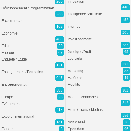
260
Innovation
440
Développement / Programmation
238
Intelligence Artificielle
152
E-commerce
162
Internet
205
Economie
480
Investissement
287
Edition
20
Juridique/Droit
65
Energie
67
Logiciels
Enquête / Etude
131
121
Marketing
83
Enseignement / Formation
647
Matériels
49
Entrepreneuriat
Mobilité
388
302
Europe
28
Mondes connectés
312
Evénements
118
Multi- / Trans-/ Médias
156
Export / International
141
Non classé
16
Flandre
8
Open data
96