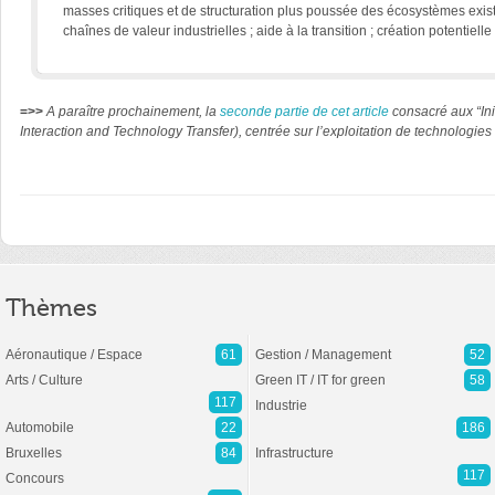
masses critiques et de structuration plus poussée des écosystèmes exist
chaînes de valeur industrielles ; aide à la transition ; création potentie
=>>
A paraître prochainement, la
seconde partie de cet article
consacré aux “Ini
Interaction and Technology Transfer), centrée sur l’exploitation de technologie
Thèmes
Aéronautique / Espace
61
Gestion / Management
52
Arts / Culture
Green IT / IT for green
58
117
Industrie
Automobile
22
186
Bruxelles
84
Infrastructure
117
Concours