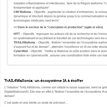
maladies inflammatoires et infectieuses ; faire de la Région wallonne “
fondamentale et appliquée”
CIM Wallonia
– Objectifs : augmenter la création d’entreprises, la cro
dynamique et structuré depuis la genèse jusqu’à la commercialisation en 
technologies médicales
med techs
”
>> Dans le secteur de la “conception et production” (agile et sûre)
HITT
– Objectifs : regrouper les acteurs-clé de la recherche et de l’innov
en systématisant et accélérant le transfert de ces technologies vers les 
TRAIL4Wallonia
– Objectifs : fédérer l’ensemble de l’écosystème wallon e
d’aujourd’hui et de demain” ; atteindre l’excellence en IA via cette struct
CyberWall
– Objectifs :
“mettre la Wallonie en pôle position dans le doma
formation en cybersécurité ; assurer une coordination forte entre ces ma
TrAIL4Wallonia: un écosystème IA à étoffer
L’“initiative” TrAIL4Wallonia, comme son intitulé le laisse supposer, vient se g
DigitalWallonia4AI. Elle vise en effet à “fédérer l’ensemble de l’écosystème IA w
demain”.
C’est vaste et cela mérite un zeste de précision…