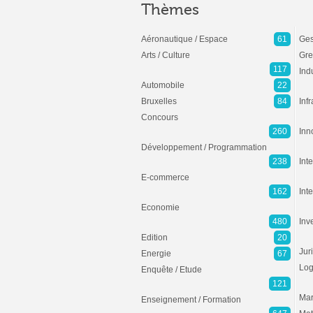
Thèmes
Aéronautique / Espace
61
Ges
Arts / Culture
Gre
117
Ind
Automobile
22
Bruxelles
84
Inf
Concours
260
Inn
Développement / Programmation
238
Inte
E-commerce
162
Int
Economie
480
Inv
Edition
20
Jur
Energie
67
Log
Enquête / Etude
121
Mar
Enseignement / Formation