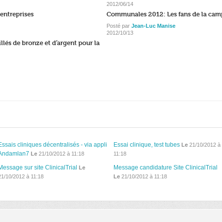
2012/06/14
entreprises
Communales 2012: Les fans de la ca
Posté par
Jean-Luc Manise
2012/10/13
lés de bronze et d’argent pour la
Essais cliniques décentralisés - via appli
Essai clinique, test tubes
Le
21/10/2012 à
Andamlan7
Le
21/10/2012 à 11:18
11:18
Message sur site ClinicalTrial
Message candidature Site ClinicalTrial
Le
21/10/2012 à 11:18
Le
21/10/2012 à 11:18