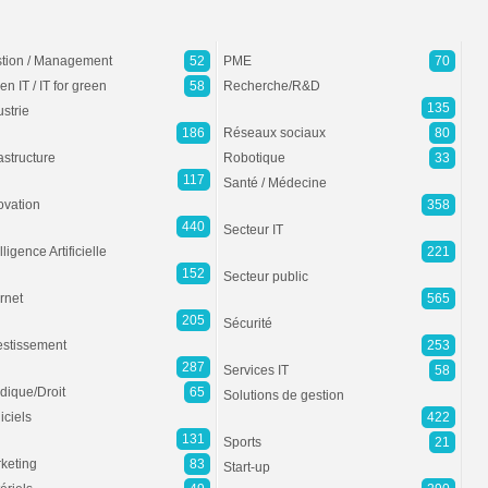
tion / Management
52
PME
70
en IT / IT for green
58
Recherche/R&D
135
ustrie
186
Réseaux sociaux
80
rastructure
Robotique
33
117
Santé / Médecine
ovation
358
440
Secteur IT
lligence Artificielle
221
152
Secteur public
ernet
565
205
Sécurité
estissement
253
287
Services IT
58
idique/Droit
65
Solutions de gestion
iciels
422
131
Sports
21
keting
83
Start-up