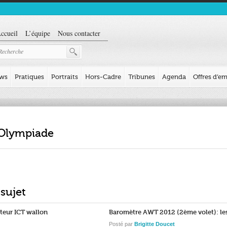
ccueil
L’équipe
Nous contacter
ews
Pratiques
Portraits
Hors-Cadre
Tribunes
Agenda
Offres d’em
 Olympiade
 sujet
cteur ICT wallon
Baromètre AWT 2012 (2ème volet): l
Posté par
Brigitte Doucet