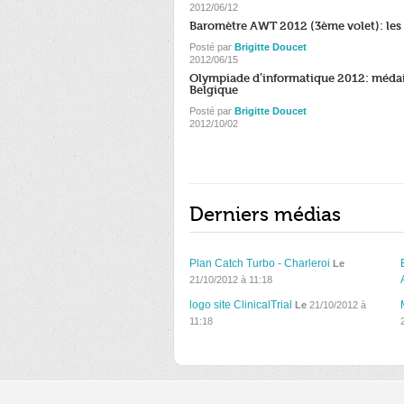
2012/06/12
Baromètre AWT 2012 (3ème volet): les 
Posté par
Brigitte Doucet
2012/06/15
Olympiade d’informatique 2012: médail
Belgique
Posté par
Brigitte Doucet
2012/10/02
Derniers médias
Plan Catch Turbo - Charleroi
Le
21/10/2012 à 11:18
logo site ClinicalTrial
Le
21/10/2012 à
11:18