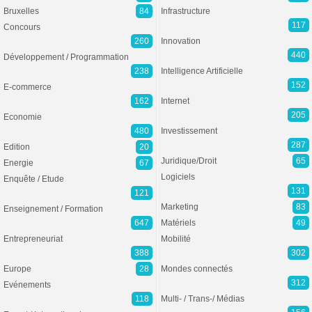
Bruxelles
84
Infrastructure
117
Concours
260
Innovation
440
Développement / Programmation
238
Intelligence Artificielle
152
E-commerce
162
Internet
205
Economie
480
Investissement
287
Edition
20
Juridique/Droit
65
Energie
67
Logiciels
Enquête / Etude
131
121
Marketing
83
Enseignement / Formation
647
Matériels
49
Entrepreneuriat
Mobilité
388
302
Europe
28
Mondes connectés
312
Evénements
118
Multi- / Trans-/ Médias