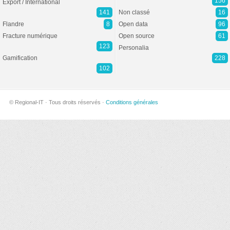
156
Export / International
141
Non classé
16
Flandre
8
Open data
96
Fracture numérique
Open source
61
123
Personalia
Gamification
228
102
© Regional-IT · Tous droits réservés ·
Conditions générales