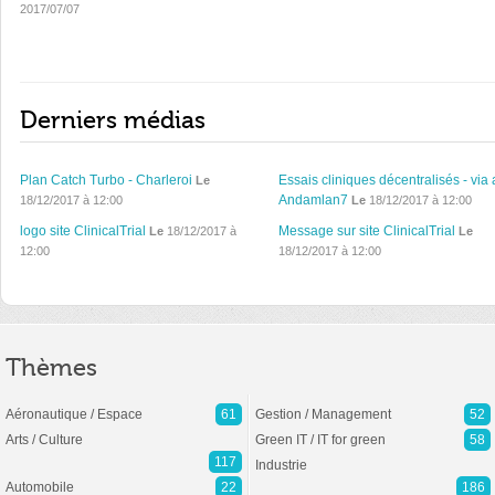
2017/07/07
Derniers médias
Plan Catch Turbo - Charleroi
Essais cliniques décentralisés - via 
Le
Andamlan7
18/12/2017 à 12:00
Le
18/12/2017 à 12:00
logo site ClinicalTrial
Message sur site ClinicalTrial
Le
18/12/2017 à
Le
12:00
18/12/2017 à 12:00
Thèmes
Aéronautique / Espace
61
Gestion / Management
52
Arts / Culture
Green IT / IT for green
58
117
Industrie
Automobile
22
186