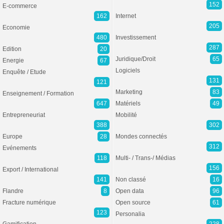
152
E-commerce
162
Internet
205
Economie
480
Investissement
287
Edition
20
Juridique/Droit
65
Energie
67
Logiciels
Enquête / Etude
131
121
Marketing
83
Enseignement / Formation
647
Matériels
49
Entrepreneuriat
Mobilité
388
302
Europe
28
Mondes connectés
312
Evénements
118
Multi- / Trans-/ Médias
156
Export / International
141
Non classé
16
Flandre
8
Open data
96
Fracture numérique
Open source
61
123
Personalia