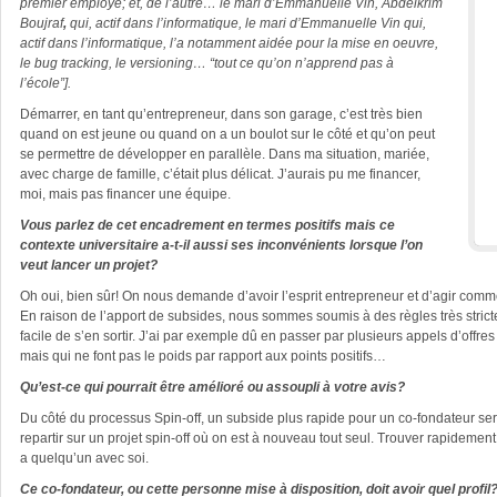
premier employé; et, de l’autre… le mari d’Emmanuelle Vin,
Abdelkrim
Boujraf
,
qui, actif dans l’informatique,
le mari d’Emmanuelle Vin qui,
actif dans l’informatique, l’a notamment aidée pour la mise en oeuvre,
le bug tracking, le versioning… “tout ce qu’on n’apprend pas à
l’école”].
Démarrer, en tant qu’entrepreneur, dans son garage, c’est très bien
quand on est jeune ou quand on a un boulot sur le côté et qu’on peut
se permettre de développer en parallèle. Dans ma situation, mariée,
avec charge de famille, c’était plus délicat. J’aurais pu me financer,
moi, mais pas financer une équipe.
Vous parlez de cet encadrement en termes positifs mais ce
contexte universitaire a-t-il aussi ses inconvénients lorsque l’on
veut lancer un projet?
Oh oui, bien sûr! On nous demande d’avoir l’esprit entrepreneur et d’agir comme 
En raison de l’apport de subsides, nous sommes soumis à des règles très strict
facile de s’en sortir. J’ai par exemple dû en passer par plusieurs appels d’offr
mais qui ne font pas le poids par rapport aux points positifs…
Qu’est-ce qui pourrait être amélioré ou assoupli à votre avis?
Du côté du processus Spin-off, un subside plus rapide pour un co-fondateur serait
repartir sur un projet spin-off où on est à nouveau tout seul. Trouver rapidem
a quelqu’un avec soi.
Ce co-fondateur, ou cette personne mise à disposition, doit avoir quel profil