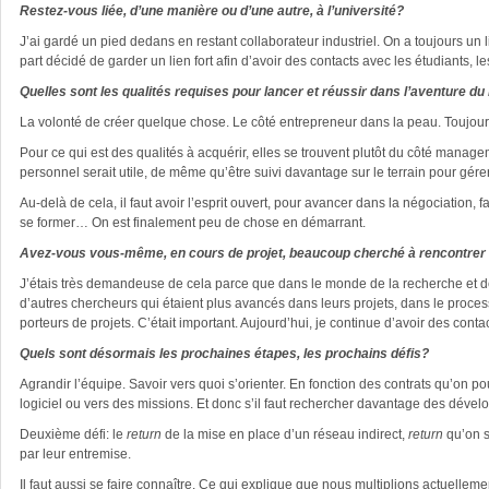
Restez-vous liée, d’une manière ou d’une autre, à l’université?
J’ai gardé un pied dedans en restant collaborateur industriel. On a toujours un
part décidé de garder un lien fort afin d’avoir des contacts avec les étudiants,
Quelles sont les qualités requises pour lancer et réussir dans l’aventure du
La volonté de créer quelque chose. Le côté entrepreneur dans la peau. Toujours 
Pour ce qui est des qualités à acquérir, elles se trouvent plutôt du côté mana
personnel serait utile, de même qu’être suivi davantage sur le terrain pour gér
Au-delà de cela, il faut avoir l’esprit ouvert, pour avancer dans la négociation, 
se former… On est finalement peu de chose en démarrant.
Avez-vous vous-même, en cours de projet, beaucoup cherché à rencontrer 
J’étais très demandeuse de cela parce que dans le monde de la recherche et de
d’autres chercheurs qui étaient plus avancés dans leurs projets, dans le proce
porteurs de projets. C’était important. Aujourd’hui, je continue d’avoir des co
Quels sont désormais les prochaines étapes, les prochains défis?
Agrandir l’équipe. Savoir vers quoi s’orienter. En fonction des contrats qu’on 
logiciel ou vers des missions. Et donc s’il faut rechercher davantage des déve
Deuxième défi: le
return
de la mise en place d’un réseau indirect,
return
qu’on s
par leur entremise.
Il faut aussi se faire connaître. Ce qui explique que nous multiplions actuell