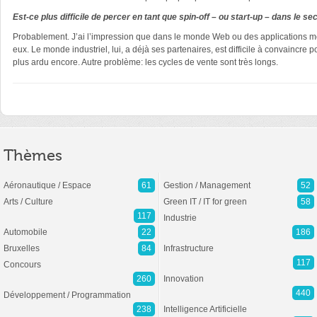
Est-ce plus difficile de percer en tant que spin-off – ou start-up – dans le s
Probablement. J’ai l’impression que dans le monde Web ou des applications mobile
eux. Le monde industriel, lui, a déjà ses partenaires, est difficile à convainc
plus ardu encore. Autre problème: les cycles de vente sont très longs.
Thèmes
Aéronautique / Espace
61
Gestion / Management
52
Arts / Culture
Green IT / IT for green
58
117
Industrie
Automobile
22
186
Bruxelles
84
Infrastructure
117
Concours
260
Innovation
440
Développement / Programmation
238
Intelligence Artificielle