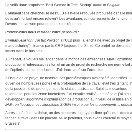
La voilà donc propulsée “Best Woman In Tech Startup”
made in Belgium
.
Comment cette chercheuse de l’ULB s’est-elle retrouvée propulsée dans le mon
défis qu’il lui faut encore relever? Les avantages et inconvénients de l’enviro
l’avons interviewée pour entendre ses réponses.
Pouvez-vous nous retracer votre parcours?
Emmanuelle Vin:
J’ai fait Poytech à l’ULB puis j’ai enchaîné avec un projet de 
manufacturing”), financé par le CRIF [aujourd’hui Sirris]. Ce projet ne devait d
lancer dans le business.
Au départ, je voulais me lancer dans le monde des entreprises. Mais l’optimisa
production m’intéressait très fort et un an de projet de recherche me permettait 
de l’optimisation de production. J’ai donc sauté sur l’occasion.
A l’issue de ce projet, de nombreuses problématiques avaient été identifiées. J
ouvert de nombreuses portes et la prolongation de ce travail était très tentant. J’
eu la possibilité de prolonger sous le statut d’assistante. Sujet: la mécanique
rationnelle, pour les 2ème bacheliers. J’ai ensuite réalisé une thèse et j’ai ainsi
développer l’algorithme d’optimisation de production au niveau de la mise en c
[Ndlr: en l’occurrence l’algorithme SIGGA inspiré par les groupements… généti
Après le dépôt de la thèse, un des membres du jury a estimé qu’il serait domm
ranger le travail dans un placard. Vu le potentiel, nous avons cherché le moyen 
Brussels”.