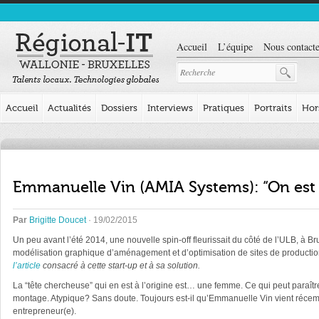
Accueil
L’équipe
Nous contacte
Accueil
Actualités
Dossiers
Interviews
Pratiques
Portraits
Hor
Emmanuelle Vin (AMIA Systems): “On est
Par
Brigitte Doucet
· 19/02/2015
Un peu avant l’été 2014, une nouvelle spin-off fleurissait du côté de l’ULB, à 
modélisation graphique d’aménagement et d’optimisation de sites de production.
l’article
consacré à cette start-up et à sa solution.
La “tête chercheuse” qui en est à l’origine est… une femme. Ce qui peut paraître 
montage. Atypique? Sans doute. Toujours est-il qu’Emmanuelle Vin vient récem
entrepreneur(e).