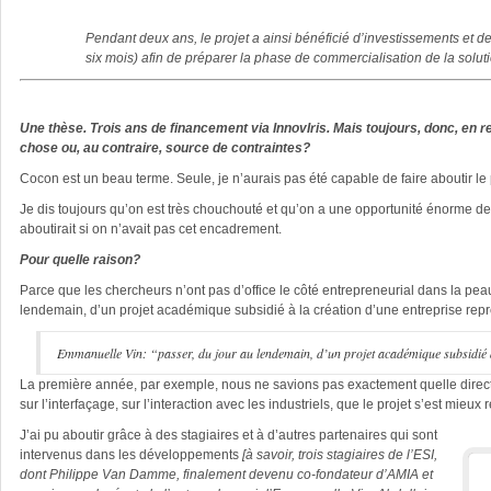
Pendant deux ans, le projet a ainsi bénéficié d’investissements et
six mois) afin de préparer la phase de commercialisation de la soluti
Une thèse. Trois ans de financement via InnovIris. Mais toujours, donc, en r
chose ou, au contraire, source de contraintes?
Cocon est un beau terme. Seule, je n’aurais pas été capable de faire aboutir le p
Je dis toujours qu’on est très chouchouté et qu’on a une opportunité énorme de
aboutirait si on n’avait pas cet encadrement.
Pour quelle raison?
Parce que les chercheurs n’ont pas d’office le côté entrepreneurial dans la peau
lendemain, d’un projet académique subsidié à la création d’une entreprise rep
Emmanuelle Vin: “passer, du jour au lendemain, d’un projet académique subsidié à
La première année, par exemple, nous ne savions pas exactement quelle direct
sur l’interfaçage, sur l’interaction avec les industriels, que le projet s’est mieux r
J’ai pu aboutir grâce à des stagiaires et à d’autres partenaires qui sont
intervenus dans les développements
[à savoir,
trois stagiaires de l’ESI,
dont Philippe Van Damme, finalement devenu co-fondateur d’AMIA et