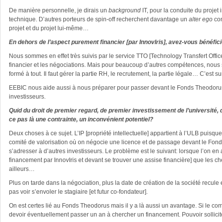
De manière personnelle, je dirais un
background
IT, pour la conduite du projet
technique. D’autres porteurs de spin-off recherchent davantage un
alter ego
com
projet et du projet lui-même…
En dehors de l’aspect purement financier [par InnovIris], avez-vous bénéfic
Nous sommes en effet très suivis par le service TTO [Technology Transfert Offic
financier et les négociations. Mais pour beaucoup d’autres compétences, nou
formé à tout. Il faut gérer la partie RH, le recrutement, la partie légale… C’est s
EEBIC nous aide aussi à nous préparer pour passer devant le Fonds Theodorus [p
investisseurs.
Quid du droit de premier regard, de premier investissement de l’université, 
ce pas là une contrainte, un inconvénient potentiel?
Deux choses à ce sujet. L’IP [propriété intellectuelle] appartient à l’ULB puis
comité de valorisation où on négocie une licence et de passage devant le Fonds
s’adresser à d’autres investisseurs. Le problème est le suivant: lorsque l’on en ar
financement par InnovIris et devant se trouver une assise financière] que les c
ailleurs…
Plus on tarde dans la négociation, plus la date de création de la société recule
pas voir s’envoler le stagiaire [et futur co-fondateur].
On est certes lié au Fonds Theodorus mais il y a là aussi un avantage. Si le com
devoir éventuellement passer un an à chercher un financement. Pouvoir sollici