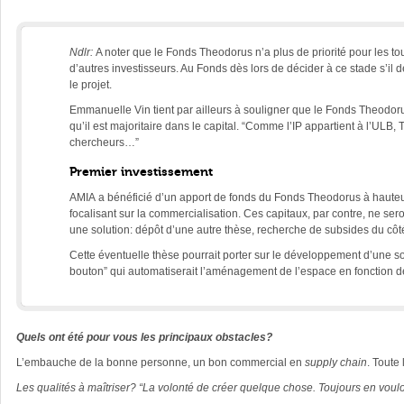
Ndlr:
A noter que le Fonds Theodorus n’a plus de priorité pour les to
d’autres investisseurs. Au Fonds dès lors de décider à ce stade s’il d
le projet.
Emmanuelle Vin tient par ailleurs à souligner que le Fonds Theodorus
qu’il est majoritaire dans le capital. “Comme l’IP appartient à l’ULB
chercheurs…”
Premier investissement
AMIA
a bénéficié d’un apport de fonds du Fonds Theodorus à hauteu
focalisant sur la commercialisation. Ces capitaux, par contre, ne s
une solution: dépôt d’une autre thèse, recherche de subsides du cô
Cette éventuelle thèse pourrait porter sur le développement d’une 
bouton” qui automatiserait l’aménagement de l’espace en fonction de
Quels ont été pour vous les principaux obstacles?
L’embauche de la bonne personne, un bon commercial en
supply chain
. Toute
Les qualités à maîtriser? “La volonté de créer quelque chose. Toujours en vouloir