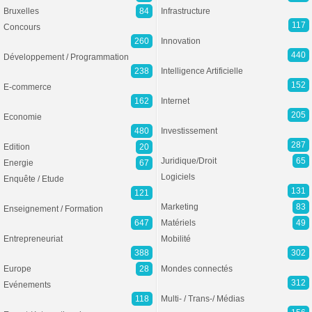
Bruxelles
84
Infrastructure
117
Concours
260
Innovation
440
Développement / Programmation
238
Intelligence Artificielle
152
E-commerce
162
Internet
205
Economie
480
Investissement
287
Edition
20
Juridique/Droit
65
Energie
67
Logiciels
Enquête / Etude
131
121
Marketing
83
Enseignement / Formation
647
Matériels
49
Entrepreneuriat
Mobilité
388
302
Europe
28
Mondes connectés
312
Evénements
118
Multi- / Trans-/ Médias