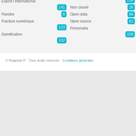
156
Export / International
141
Non classé
16
Flandre
8
Open data
96
Fracture numérique
Open source
61
123
Personalia
Gamification
228
102
© Regional-IT · Tous droits réservés ·
Conditions générales