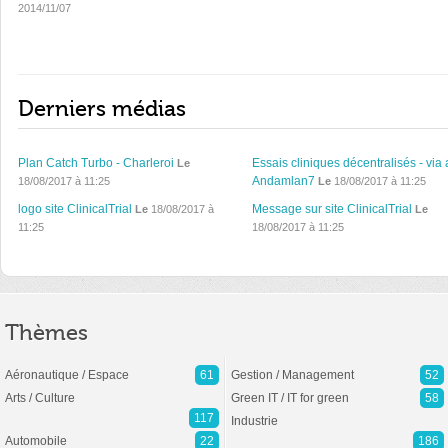
2014/11/07
Derniers médias
Plan Catch Turbo - Charleroi
Essais cliniques décentralisés - via 
Le
Andamlan7
18/08/2017 à 11:25
Le
18/08/2017 à 11:25
logo site ClinicalTrial
Message sur site ClinicalTrial
Le
18/08/2017 à
Le
11:25
18/08/2017 à 11:25
Thèmes
Aéronautique / Espace
61
Gestion / Management
52
Arts / Culture
Green IT / IT for green
58
117
Industrie
Automobile
22
186