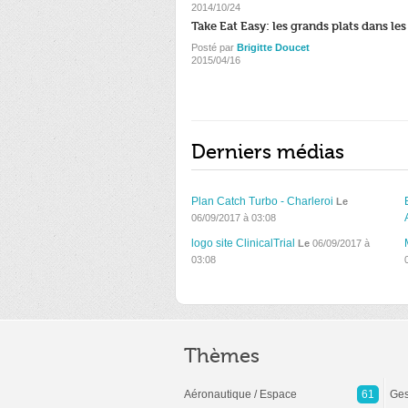
2014/10/24
Take Eat Easy: les grands plats dans les
Posté par
Brigitte Doucet
2015/04/16
Derniers médias
Plan Catch Turbo - Charleroi
Le
06/09/2017 à 03:08
logo site ClinicalTrial
Le
06/09/2017 à
03:08
Thèmes
Aéronautique / Espace
61
Ges