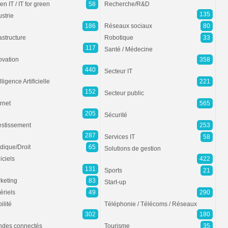
en IT / IT for green
58
Recherche/R&D
135
ustrie
186
Réseaux sociaux
80
rastructure
Robotique
33
117
Santé / Médecine
ovation
358
440
Secteur IT
lligence Artificielle
221
152
Secteur public
ernet
565
205
Sécurité
estissement
253
287
Services IT
58
idique/Droit
65
Solutions de gestion
iciels
422
131
Sports
21
keting
83
Start-up
ériels
49
290
ilité
Téléphonie / Télécoms / Réseaux
302
180
des connectés
Tourisme
35