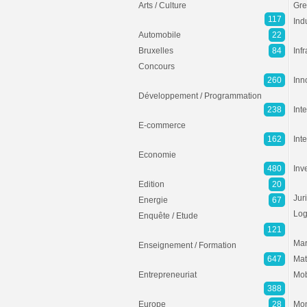
Arts / Culture
Gre
117
Ind
Automobile
22
Bruxelles
84
Inf
Concours
260
Inn
Développement / Programmation
238
Inte
E-commerce
162
Int
Economie
480
Inv
Edition
20
Jur
Energie
67
Log
Enquête / Etude
121
Mar
Enseignement / Formation
647
Mat
Entrepreneuriat
Mob
388
Europe
28
Mon