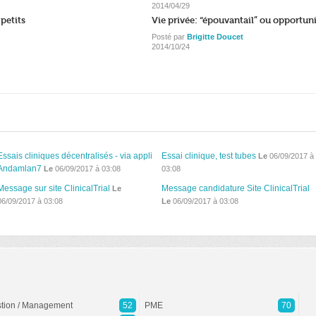
2014/04/29
 petits
Vie privée: “épouvantail” ou opportun
Posté par
Brigitte Doucet
2014/10/24
Essais cliniques décentralisés - via appli
Essai clinique, test tubes
Le
06/09/2017 à
Andamlan7
Le
06/09/2017 à 03:08
03:08
Message sur site ClinicalTrial
Message candidature Site ClinicalTrial
Le
06/09/2017 à 03:08
Le
06/09/2017 à 03:08
tion / Management
52
PME
70