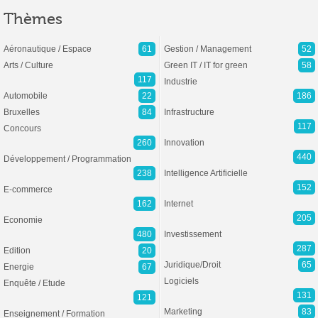
Thèmes
Aéronautique / Espace
61
Gestion / Management
52
Arts / Culture
Green IT / IT for green
58
117
Industrie
Automobile
22
186
Bruxelles
84
Infrastructure
117
Concours
260
Innovation
440
Développement / Programmation
238
Intelligence Artificielle
152
E-commerce
162
Internet
205
Economie
480
Investissement
287
Edition
20
Juridique/Droit
65
Energie
67
Logiciels
Enquête / Etude
131
121
Marketing
83
Enseignement / Formation