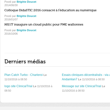
Posté par
Brigitte Doucet
2014/06/30
Colloque DidaSTIC 2016 consacré à l’éducation au numérique
Posté par
Brigitte Doucet
2016/01/07
NSI IT inaugure un cloud public pour PME wallonnes
Posté par
Brigitte Doucet
2016/10/06
Derniers médias
Plan Catch Turbo - Charleroi
Essais cliniques décentralisés - via 
Le
Andamlan7
11/10/2016 à 08:50
Le
11/10/2016 à 08:50
logo site ClinicalTrial
Message sur site ClinicalTrial
Le
11/10/2016 à
Le
08:50
11/10/2016 à 08:50