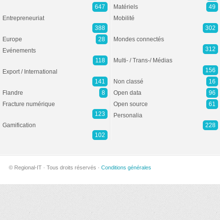
647
Matériels
49
Entrepreneuriat
Mobilité
388
302
Europe
28
Mondes connectés
312
Evénements
118
Multi- / Trans-/ Médias
156
Export / International
141
Non classé
16
Flandre
8
Open data
96
Fracture numérique
Open source
61
123
Personalia
Gamification
228
102
© Regional-IT · Tous droits réservés ·
Conditions générales