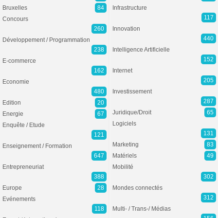
Bruxelles
84
Infrastructure
117
Concours
260
Innovation
440
Développement / Programmation
238
Intelligence Artificielle
152
E-commerce
162
Internet
205
Economie
480
Investissement
287
Edition
20
Juridique/Droit
65
Energie
67
Logiciels
Enquête / Etude
131
121
Marketing
83
Enseignement / Formation
647
Matériels
49
Entrepreneuriat
Mobilité
388
302
Europe
28
Mondes connectés
312
Evénements
118
Multi- / Trans-/ Médias