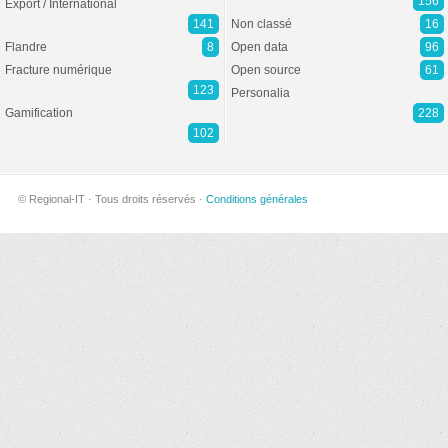
156
Export / International
141
Non classé
16
Flandre
8
Open data
96
Fracture numérique
Open source
61
123
Personalia
Gamification
228
102
© Regional-IT · Tous droits réservés ·
Conditions générales