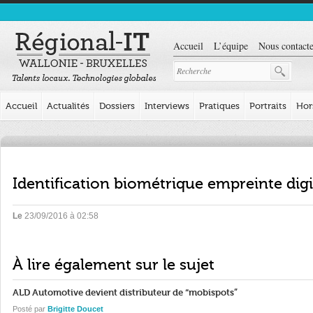
Accueil
L’équipe
Nous contacte
Accueil
Actualités
Dossiers
Interviews
Pratiques
Portraits
Hor
Identification biométrique empreinte digit
Le
23/09/2016 à 02:58
À lire également sur le sujet
ALD Automotive devient distributeur de “mobispots”
Posté par
Brigitte Doucet