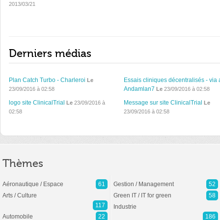
2013/03/21
Derniers médias
Plan Catch Turbo - Charleroi
Essais cliniques décentralisés - via 
Le
Andamlan7
23/09/2016 à 02:58
Le
23/09/2016 à 02:58
logo site ClinicalTrial
Message sur site ClinicalTrial
Le
23/09/2016 à
Le
02:58
23/09/2016 à 02:58
Thèmes
Aéronautique / Espace
61
Gestion / Management
52
Arts / Culture
Green IT / IT for green
58
117
Industrie
Automobile
22
186