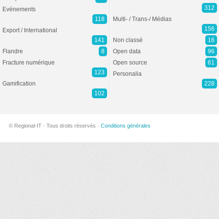
312
Evénements
118
Multi- / Trans-/ Médias
156
Export / International
141
Non classé
16
Flandre
8
Open data
96
Fracture numérique
Open source
61
123
Personalia
Gamification
228
102
© Regional-IT · Tous droits réservés ·
Conditions générales