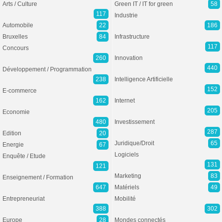
Arts / Culture
Green IT / IT for green
58
117
Industrie
Automobile
22
186
Bruxelles
84
Infrastructure
117
Concours
260
Innovation
440
Développement / Programmation
238
Intelligence Artificielle
152
E-commerce
162
Internet
205
Economie
480
Investissement
287
Edition
20
Juridique/Droit
65
Energie
67
Logiciels
Enquête / Etude
131
121
Marketing
83
Enseignement / Formation
647
Matériels
49
Entrepreneuriat
Mobilité
388
302
Europe
28
Mondes connectés