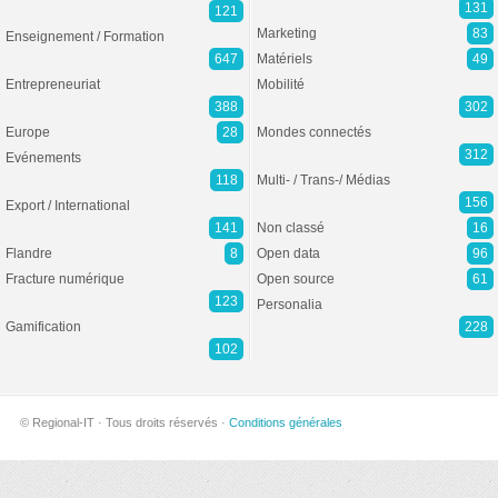
131
121
Marketing
83
Enseignement / Formation
647
Matériels
49
Entrepreneuriat
Mobilité
388
302
Europe
28
Mondes connectés
312
Evénements
118
Multi- / Trans-/ Médias
156
Export / International
141
Non classé
16
Flandre
8
Open data
96
Fracture numérique
Open source
61
123
Personalia
Gamification
228
102
© Regional-IT · Tous droits réservés ·
Conditions générales