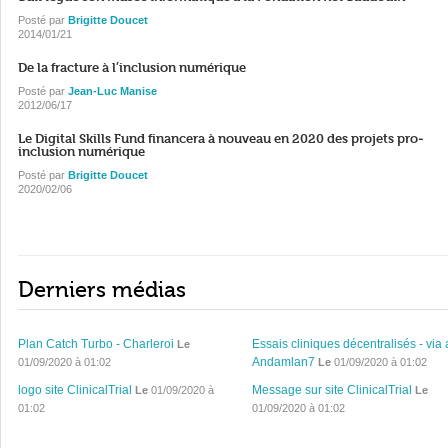
Posté par
Brigitte Doucet
2014/01/21
De la fracture à l’inclusion numérique
Posté par
Jean-Luc Manise
2012/06/17
Le Digital Skills Fund financera à nouveau en 2020 des projets pro-
inclusion numérique
Posté par
Brigitte Doucet
2020/02/06
Derniers médias
Plan Catch Turbo - Charleroi
Essais cliniques décentralisés - via 
Le
Andamlan7
01/09/2020 à 01:02
Le
01/09/2020 à 01:02
logo site ClinicalTrial
Message sur site ClinicalTrial
Le
01/09/2020 à
Le
01:02
01/09/2020 à 01:02