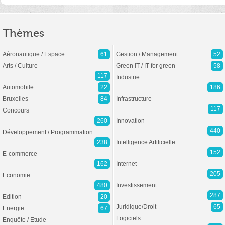
Thèmes
Aéronautique / Espace
61
Gestion / Management
52
Arts / Culture
Green IT / IT for green
58
117
Industrie
Automobile
22
186
Bruxelles
84
Infrastructure
117
Concours
260
Innovation
440
Développement / Programmation
238
Intelligence Artificielle
152
E-commerce
162
Internet
205
Economie
480
Investissement
287
Edition
20
Juridique/Droit
65
Energie
67
Logiciels
Enquête / Etude