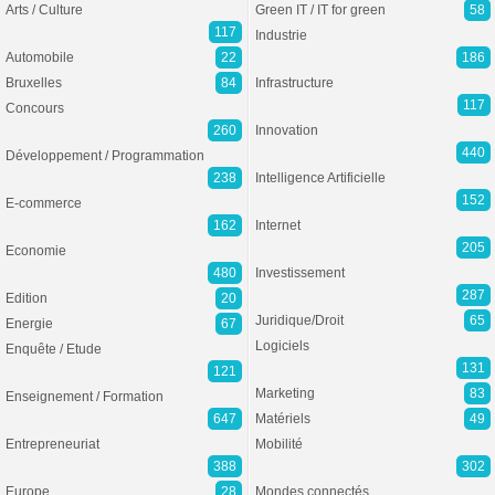
Arts / Culture
Green IT / IT for green
58
117
Industrie
Automobile
22
186
Bruxelles
84
Infrastructure
117
Concours
260
Innovation
440
Développement / Programmation
238
Intelligence Artificielle
152
E-commerce
162
Internet
205
Economie
480
Investissement
287
Edition
20
Juridique/Droit
65
Energie
67
Logiciels
Enquête / Etude
131
121
Marketing
83
Enseignement / Formation
647
Matériels
49
Entrepreneuriat
Mobilité
388
302
Europe
28
Mondes connectés