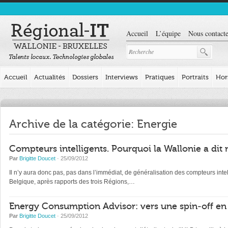
Accueil
L’équipe
Nous contacte
Accueil
Actualités
Dossiers
Interviews
Pratiques
Portraits
Hor
Archive de la catégorie: Energie
Compteurs intelligents. Pourquoi la Wallonie a dit 
Par
Brigitte Doucet
· 25/09/2012
Il n’y aura donc pas, pas dans l’immédiat, de généralisation des compteurs intel
Belgique, après rapports des trois Régions,…
Energy Consumption Advisor: vers une spin-off en
Par
Brigitte Doucet
· 25/09/2012