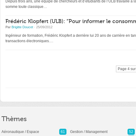
Depuis trois ans, une équipe de chercheurs et d’étudiants de l’ULB travaille à l
somme toute classique…
Frédéric Klopfert (ULB): “Pour informer le consomm
Par
Brigitte Doucet
· 25/09/2012
Ingénieur de formation, Frédéric Klopfert a derrière lui 20 ans de carrière en tan
transactions électroniques.…
Page 4 sur
Thèmes
Aéronautique / Espace
61
Gestion / Management
52