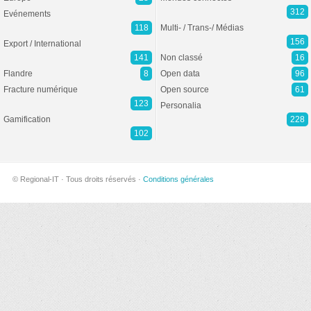
312
Evénements
118
Multi- / Trans-/ Médias
156
Export / International
141
Non classé
16
Flandre
8
Open data
96
Fracture numérique
Open source
61
123
Personalia
Gamification
228
102
© Regional-IT · Tous droits réservés ·
Conditions générales