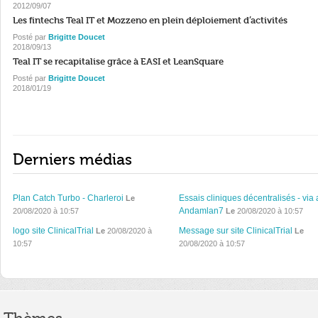
2012/09/07
Les fintechs Teal IT et Mozzeno en plein déploiement d’activités
Posté par
Brigitte Doucet
2018/09/13
Teal IT se recapitalise grâce à EASI et LeanSquare
Posté par
Brigitte Doucet
2018/01/19
Derniers médias
Plan Catch Turbo - Charleroi
Essais cliniques décentralisés - via 
Le
Andamlan7
20/08/2020 à 10:57
Le
20/08/2020 à 10:57
logo site ClinicalTrial
Message sur site ClinicalTrial
Le
20/08/2020 à
Le
10:57
20/08/2020 à 10:57