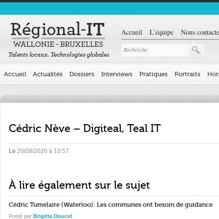
Accueil
L’équipe
Nous contacte
Accueil
Actualités
Dossiers
Interviews
Pratiques
Portraits
Hor
Cédric Nève – Digiteal, Teal IT
Le
20/08/2020 à 10:57
À lire également sur le sujet
Cédric Tumelaire (Waterloo): Les communes ont besoin de guidance
Posté par
Brigitte Doucet