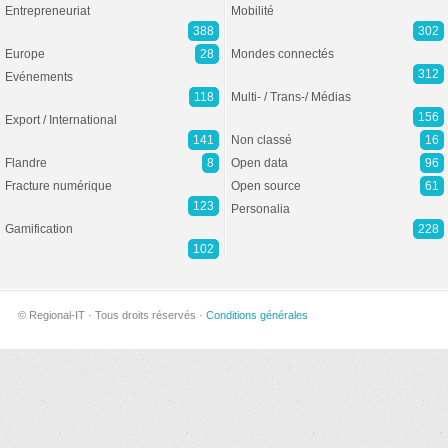
Entrepreneuriat
Mobilité
388
302
Europe
28
Mondes connectés
312
Evénements
118
Multi- / Trans-/ Médias
156
Export / International
141
Non classé
16
Flandre
8
Open data
96
Fracture numérique
Open source
61
123
Personalia
Gamification
228
102
© Regional-IT · Tous droits réservés ·
Conditions générales