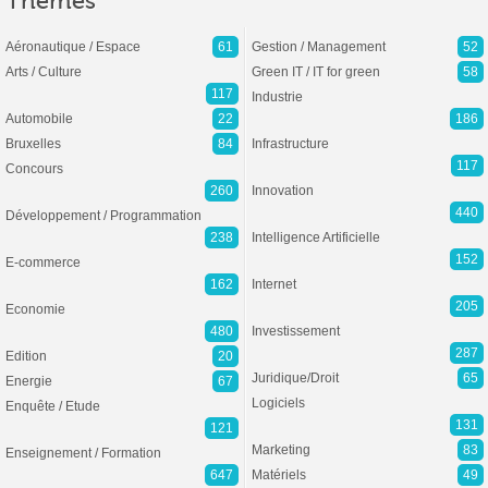
Thèmes
Aéronautique / Espace
61
Gestion / Management
52
Arts / Culture
Green IT / IT for green
58
117
Industrie
Automobile
22
186
Bruxelles
84
Infrastructure
117
Concours
260
Innovation
440
Développement / Programmation
238
Intelligence Artificielle
152
E-commerce
162
Internet
205
Economie
480
Investissement
287
Edition
20
Juridique/Droit
65
Energie
67
Logiciels
Enquête / Etude
131
121
Marketing
83
Enseignement / Formation
647
Matériels
49