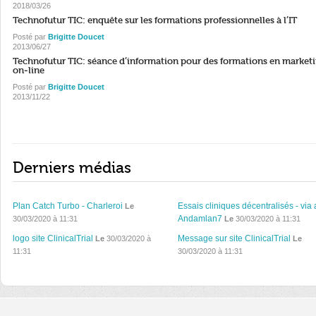
2018/03/26
Technofutur TIC: enquête sur les formations professionnelles à l’IT
Posté par
Brigitte Doucet
2013/06/27
Technofutur TIC: séance d’information pour des formations en market
on-line
Posté par
Brigitte Doucet
2013/11/22
Derniers médias
Plan Catch Turbo - Charleroi
Essais cliniques décentralisés - via 
Le
Andamlan7
30/03/2020 à 11:31
Le
30/03/2020 à 11:31
logo site ClinicalTrial
Message sur site ClinicalTrial
Le
30/03/2020 à
Le
11:31
30/03/2020 à 11:31