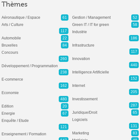
Thèmes
Aéronautique / Espace
61
Gestion / Management
52
Arts / Culture
Green IT / IT for green
58
117
Industrie
Automobile
22
186
Bruxelles
84
Infrastructure
117
Concours
260
Innovation
440
Développement / Programmation
238
Intelligence Artificielle
152
E-commerce
162
Internet
205
Economie
480
Investissement
287
Edition
20
Juridique/Droit
65
Energie
67
Logiciels
Enquête / Etude
131
121
Marketing
83
Enseignement / Formation