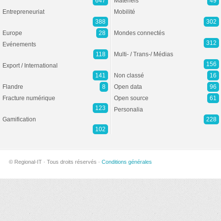
647
Matériels
49
Entrepreneuriat
Mobilité
388
302
Europe
28
Mondes connectés
312
Evénements
118
Multi- / Trans-/ Médias
156
Export / International
141
Non classé
16
Flandre
8
Open data
96
Fracture numérique
Open source
61
123
Personalia
Gamification
228
102
© Regional-IT · Tous droits réservés ·
Conditions générales