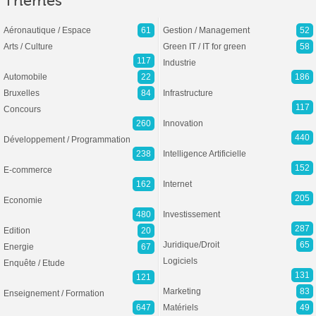
Thèmes
Aéronautique / Espace
61
Gestion / Management
52
Arts / Culture
Green IT / IT for green
58
117
Industrie
Automobile
22
186
Bruxelles
84
Infrastructure
117
Concours
260
Innovation
440
Développement / Programmation
238
Intelligence Artificielle
152
E-commerce
162
Internet
205
Economie
480
Investissement
287
Edition
20
Juridique/Droit
65
Energie
67
Logiciels
Enquête / Etude
131
121
Marketing
83
Enseignement / Formation
647
Matériels
49