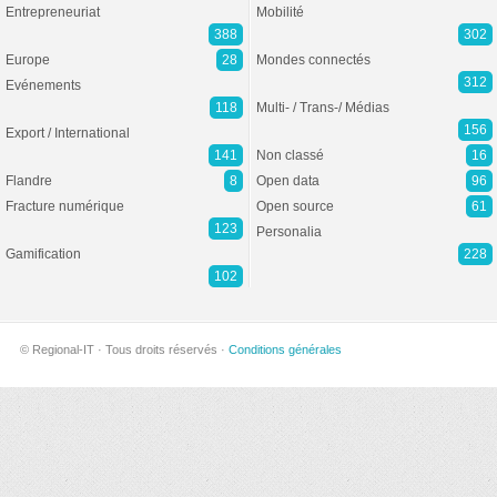
Entrepreneuriat
Mobilité
388
302
Europe
28
Mondes connectés
312
Evénements
118
Multi- / Trans-/ Médias
156
Export / International
141
Non classé
16
Flandre
8
Open data
96
Fracture numérique
Open source
61
123
Personalia
Gamification
228
102
© Regional-IT · Tous droits réservés ·
Conditions générales