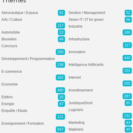
Thèmes
Aéronautique / Espace
61
Gestion / Management
52
Arts / Culture
Green IT / IT for green
58
117
Industrie
Automobile
22
186
Bruxelles
84
Infrastructure
117
Concours
260
Innovation
440
Développement / Programmation
238
Intelligence Artificielle
152
E-commerce
162
Internet
205
Economie
480
Investissement
287
Edition
20
Juridique/Droit
65
Energie
67
Logiciels
Enquête / Etude
131
121
Marketing
83
Enseignement / Formation
647
Matériels
49