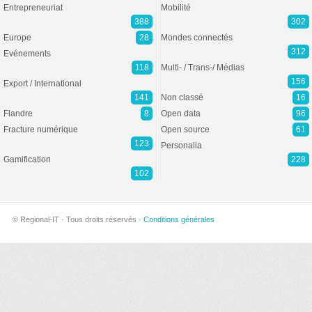
Entrepreneuriat
Mobilité
388
302
Europe
28
Mondes connectés
312
Evénements
118
Multi- / Trans-/ Médias
156
Export / International
141
Non classé
16
Flandre
8
Open data
96
Fracture numérique
Open source
61
123
Personalia
Gamification
228
102
© Regional-IT · Tous droits réservés ·
Conditions générales