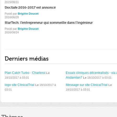
2015/08/31
DocSafe 2016-2017 est annoncé
Posté par
Brigitte Doucet
2016/06/28
StarTech: l’entrepreneur qui sommeille dans l’ingénieur
Posté par
Brigitte Doucet
2016/08/24
Derniers médias
Plan Catch Turbo - Charleroi
Essais cliniques décentralisés - via 
Le
Andamlan7
18/10/2017 à 03:01
Le
18/10/2017 à 03:01
logo site ClinicalTrial
Message sur site ClinicalTrial
Le
18/10/2017 à
Le
03:01
18/10/2017 à 03:01