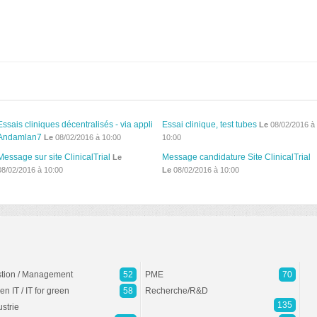
Essais cliniques décentralisés - via appli
Essai clinique, test tubes
Le
08/02/2016 à
Andamlan7
Le
08/02/2016 à 10:00
10:00
Message sur site ClinicalTrial
Message candidature Site ClinicalTrial
Le
08/02/2016 à 10:00
Le
08/02/2016 à 10:00
tion / Management
52
PME
70
en IT / IT for green
58
Recherche/R&D
135
ustrie