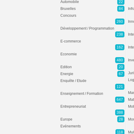
Automobile
22
Bruxelles
84
Inf
Concours
260
Inn
Développement / Programmation
238
Inte
E-commerce
162
Int
Economie
480
Inv
Edition
20
Jur
Energie
67
Log
Enquête / Etude
121
Mar
Enseignement / Formation
647
Mat
Entrepreneuriat
Mob
388
Europe
28
Mon
Evénements
118
Mul