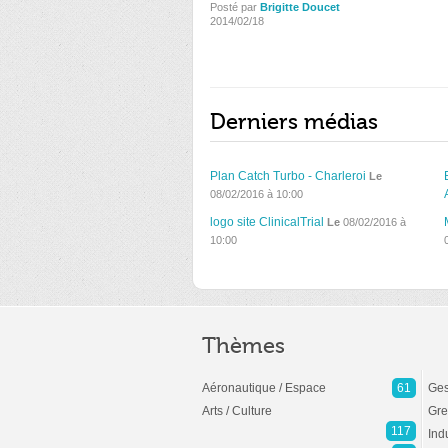
Posté par
Brigitte Doucet
2014/02/18
Derniers médias
Plan Catch Turbo - Charleroi
Le
08/02/2016 à 10:00
logo site ClinicalTrial
Le
08/02/2016 à
10:00
Thèmes
Aéronautique / Espace
61
Ges
Arts / Culture
Gre
117
Ind