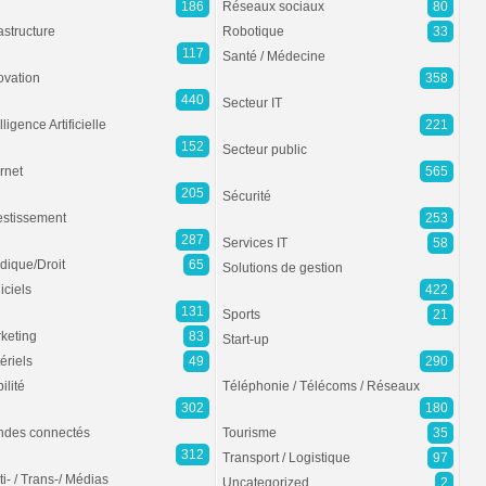
186
Réseaux sociaux
80
rastructure
Robotique
33
117
Santé / Médecine
ovation
358
440
Secteur IT
lligence Artificielle
221
152
Secteur public
ernet
565
205
Sécurité
estissement
253
287
Services IT
58
idique/Droit
65
Solutions de gestion
iciels
422
131
Sports
21
keting
83
Start-up
ériels
49
290
ilité
Téléphonie / Télécoms / Réseaux
302
180
des connectés
Tourisme
35
312
Transport / Logistique
97
ti- / Trans-/ Médias
Uncategorized
2