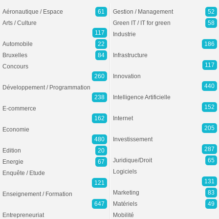
Aéronautique / Espace
61
Gestion / Management
52
Arts / Culture
Green IT / IT for green
58
117
Industrie
Automobile
22
186
Bruxelles
84
Infrastructure
117
Concours
260
Innovation
440
Développement / Programmation
238
Intelligence Artificielle
152
E-commerce
162
Internet
205
Economie
480
Investissement
287
Edition
20
Juridique/Droit
65
Energie
67
Logiciels
Enquête / Etude
131
121
Marketing
83
Enseignement / Formation
647
Matériels
49
Entrepreneuriat
Mobilité