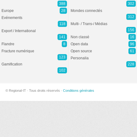
388
302
Europe
28
Mondes connectés
312
Evénements
118
Multi- / Trans-/ Médias
156
Export / International
141
Non classé
16
Flandre
8
Open data
96
Fracture numérique
Open source
61
123
Personalia
Gamification
228
102
© Regional-IT · Tous droits réservés ·
Conditions générales