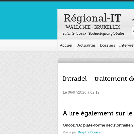
A
Accueil
Actualités
Dossiers
Intervi
Intradel – traitement 
Le
06/07/2020 à 02:12
À lire également sur le
OncoDNA: plate-forme décisionnelle S
Posté par
Brigitte Doucet