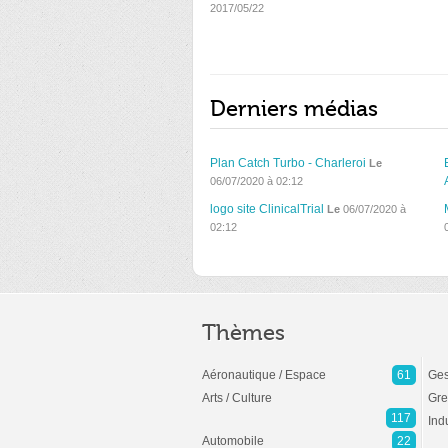
2017/05/22
Derniers médias
Plan Catch Turbo - Charleroi
Le
06/07/2020 à 02:12
logo site ClinicalTrial
Le
06/07/2020 à
02:12
Thèmes
Aéronautique / Espace
61
Ges
Arts / Culture
Gre
117
Ind
Automobile
22