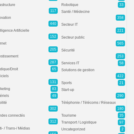
rastructure
Robotique
33
117
Santé / Médecine
ovation
358
440
Secteur IT
lligence Artificielle
221
152
Secteur public
ernet
565
205
Sécurité
estissement
253
287
Services IT
58
idique/Droit
65
Solutions de gestion
iciels
422
131
Sports
21
keting
83
Start-up
ériels
49
290
ilité
Téléphonie / Télécoms / Réseaux
302
180
des connectés
Tourisme
35
312
Transport / Logistique
97
ti- / Trans-/ Médias
Uncategorized
2