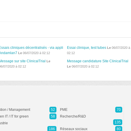
Essais cliniques décentralisés - via appli
Essai clinique, test tubes
Le
06/07/2020 à
Andamlan7
Le
06/07/2020 à 02:12
02:12
Message sur site ClinicalTrial
Message candidature Site ClinicalTrial
Le
06/07/2020 à 02:12
Le
06/07/2020 à 02:12
tion / Management
52
PME
70
en IT / IT for green
58
Recherche/R&D
135
ustrie
186
Réseaux sociaux
80