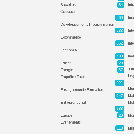
Bruxelles
84
Inf
Concours
260
Inn
Développement / Programmation
238
Inte
E-commerce
162
Int
Economie
480
Inv
Edition
20
Jur
Energie
67
Log
Enquête / Etude
121
Mar
Enseignement / Formation
647
Mat
Entrepreneuriat
Mob
388
Europe
28
Mon
Evénements
118
Mul