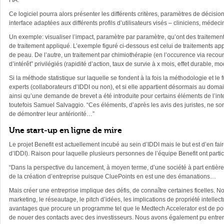
l’IA.
Ce logiciel pourra alors présenter les différents critères, paramètres de décision
interface adaptées aux différents profils d’utilisateurs visés – cliniciens, méd
Un exemple: visualiser l’impact, paramètre par paramètre, qu’ont des traitements
de traitement appliqué. L’exemple figuré ci-dessous est celui de traitements appl
de peau. De l’autre, un traitement par chimiothérapie (en l’occurence via rec
d’intérêt” privilégiés (rapidité d’action, taux de survie à x mois, effet durable, m
Si la méthode statistique sur laquelle se fondent à la fois la méthodologie et le 
experts (collaborateurs d’IDDI ou non), et si elle appartient désormais au doma
ainsi qu’une demande de brevet a été introduite pour certains éléments de l’in
toutefois Samuel Salvaggio. “Ces éléments, d’après les avis des juristes, ne so
de démontrer leur antériorité…”
Une start-up en ligne de mire
Le projet Benefit est actuellement incubé au sein d’IDDI mais le but est d’en fair
d’IDDI). Raison pour laquelle plusieurs personnes de l’équipe Benefit ont part
“Dans la perspective du lancement, à moyen terme, d’une société à part entiè
de la création d’entreprise puisque CluePoints en est une des émanations…
Mais créer une entreprise implique des défis, de connaître certaines ficelles.
marketing, le réseautage, le pitch d’idées, les implications de propriété intel
avantages que procure un programme tel que le Medtech Accelerator est de pou
de nouer des contacts avec des investisseurs. Nous avons également pu entrer