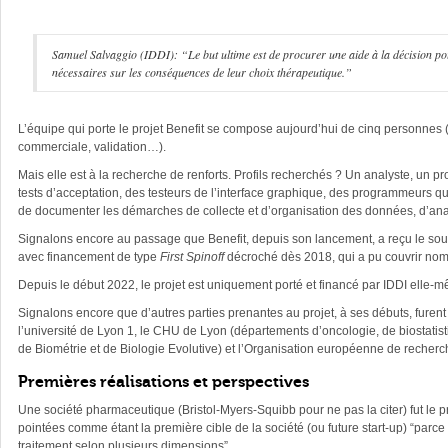
Samuel Salvaggio (IDDI): “Le but ultime est de procurer une aide à la décision pour 
nécessaires sur les conséquences de leur choix thérapeutique.”
L’équipe qui porte le projet Benefit se compose aujourd’hui de cinq personnes (b
commerciale, validation…).
Mais elle est à la recherche de renforts. Profils recherchés ? Un analyste, un pr
tests d’acceptation, des testeurs de l’interface graphique, des programmeurs qui
de documenter les démarches de collecte et d’organisation des données, d’an
Signalons encore au passage que Benefit, depuis son lancement, a reçu le soutien
avec financement de type
First Spinoff
décroché dès 2018, qui a pu couvrir nom
Depuis le début 2022, le projet est uniquement porté et financé par IDDI elle-
Signalons encore que d’autres parties prenantes au projet, à ses débuts, furent l
l’université de Lyon 1, le CHU de Lyon (départements d’oncologie, de biostatist
de Biométrie et de Biologie Evolutive) et l’Organisation européenne de recherch
Premières réalisations et perspectives
Une société pharmaceutique (Bristol-Myers-Squibb pour ne pas la citer) fut le pr
pointées comme étant la première cible de la société (ou future start-up) “parce qu
traitement selon plusieurs dimensions”.