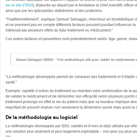
sur le site d’IDDI
), élaborée au départ par le fondateur et
chief scientific officer
d
ainsi que par les spécialistes statisticiens et des praticiens.
“Traditionnellement”, explique Samuel Salvaggio, chercheur en biostatistique che
et ne prennent pas en compte différents facteurs pouvant pourtant influencer la s
intéressé par plusieurs effets du futur traitement ou médicament.”
Ces autres facteurs et paramètres sont potentiellement variés: âge, genre, malad
Samuel Salvaggio (IDDI): “Une méthodologie utile pour valider les médicaments et d
“La méthodologie développée permet de comparer des traitements et d’établir un o
santé.”
Exemple: rapidité d’action du traitement ou maintien voire amélioration de la q
de valider le médicament et de démontrer son efficacité selon plusieurs points d’
traitement prolonge en effet la vie du patient mais que sa lourdeur implique des 
important de pouvoir évaluer non seulement la dimension survie mais aussi la qu
De la méthodologie au logiciel
La méthodologie développée par IDDI, validée et d’ores et déjà utilisée par elle
une solution plus aisément et plus largement exploitable – non plus (ou plus u