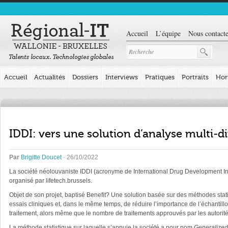
Accueil
L’équipe
Nous contacte
Accueil
Actualités
Dossiers
Interviews
Pratiques
Portraits
Hor
IDDI: vers une solution d’analyse multi-d
Par
Brigitte Doucet
· 26/10/2022
La société néolouvaniste IDDI (acronyme de International Drug Development Inst
organisé par lifetech.brussels.
Objet de son projet, baptisé Benefit? Une solution basée sur des méthodes st
essais cliniques et, dans le même temps, de réduire l’importance de l’échantil
traitement, alors même que le nombre de traitements approuvés par les autorit
La méthode statistique sur laquelle s’appuie la société a pour nom
Generalize