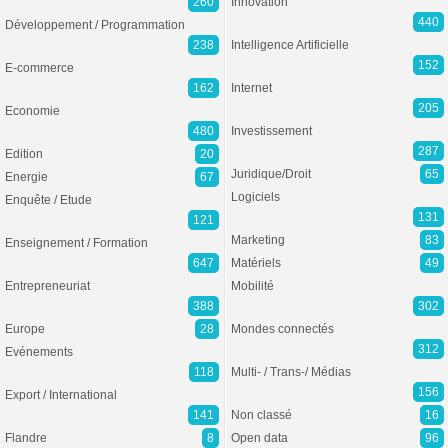
260
Innovation
440
Développement / Programmation
238
Intelligence Artificielle
152
E-commerce
162
Internet
205
Economie
480
Investissement
287
Edition
20
Juridique/Droit
65
Energie
67
Logiciels
Enquête / Etude
131
121
Marketing
83
Enseignement / Formation
647
Matériels
49
Entrepreneuriat
Mobilité
388
302
Europe
28
Mondes connectés
312
Evénements
118
Multi- / Trans-/ Médias
156
Export / International
141
Non classé
16
Flandre
8
Open data
96