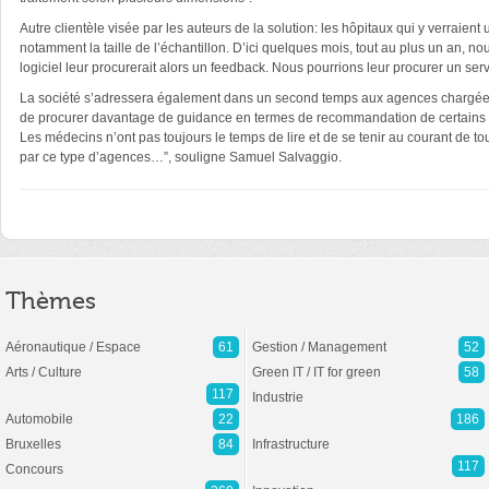
Autre clientèle visée par les auteurs de la solution: les hôpitaux qui y verraient
notamment la taille de l’échantillon. D’ici quelques mois, tout au plus un an, n
logiciel leur procurerait alors un feedback. Nous pourrions leur procurer un se
La société s’adressera également dans un second temps aux agences chargées d
de procurer davantage de guidance en termes de recommandation de certains mé
Les médecins n’ont pas toujours le temps de lire et de se tenir au courant de to
par ce type d’agences…”, souligne Samuel Salvaggio.
Thèmes
Aéronautique / Espace
61
Gestion / Management
52
Arts / Culture
Green IT / IT for green
58
117
Industrie
Automobile
22
186
Bruxelles
84
Infrastructure
117
Concours