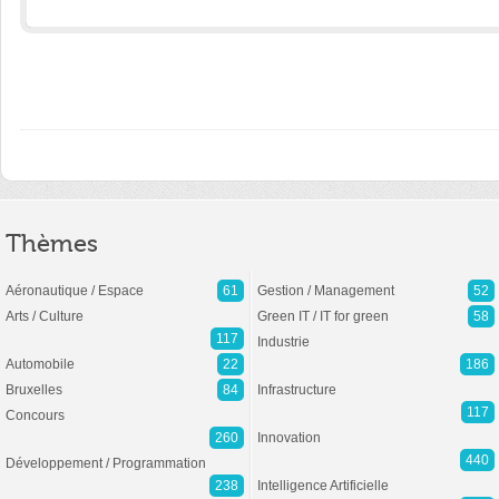
Thèmes
Aéronautique / Espace
61
Gestion / Management
52
Arts / Culture
Green IT / IT for green
58
117
Industrie
Automobile
22
186
Bruxelles
84
Infrastructure
117
Concours
260
Innovation
440
Développement / Programmation
238
Intelligence Artificielle