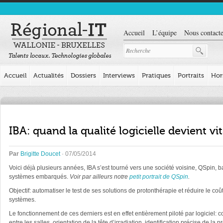
Accueil
L’équipe
Nous contacte
Accueil
Actualités
Dossiers
Interviews
Pratiques
Portraits
Hor
IBA: quand la qualité logicielle devient vi
Par
Brigitte Doucet
· 07/05/2014
Voici déjà plusieurs années, IBA s’est tourné vers une société voisine, QSpin, b
systèmes embarqués.
Voir par ailleurs notre
petit portrait de QSpin
.
Objectif: automatiser le test de ses solutions de protonthérapie et réduire le c
systèmes.
Le fonctionnement de ces derniers est en effet entièrement piloté par logiciel
entre les salles, orientation de la tête d’irradiation, identification précise de