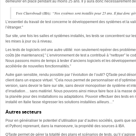
demeurer en place pendant au moins 25 ans. Il y aura donc nécessairement des m
Yves Claereboudt (IBA): “Nos systèmes sont installés pour 25 ans. Il faut donc gér
L’essentiel du travail de test concerne le développement des systèmes et la valid
l’étranger.”
Sur site, une fois les salles et systèmes installés, les tests se concentrent sur 
les mises à jour ou à niveau.
Les tests de logiciels ont une autre utilité: non seulement repérer des problème
coûts [de maintenance].” L’environnement de test a contribué à “nettoyer” le c
Nous passons moins de temps à tester d’anciens logiciels et les développements 
accélérée de nouvelles fonctionnalités.”
Autre gain sensible, rendu possible par l’évolution de l’outil? QTaste peut déso
client dans un espace virtuel. “Cela nous permet de personnaliser et d’optimise
version, sans devoir le faire sur site, sans devoir monopoliser de système et int
d’irradiation… sans matériel. Nous pouvons ainsi mieux faire face à la masse d
la planète pour des installations ou adaptations. Pouvoir effectuer des tests e
installé en Italie fasse régresser les solutions installées ailleurs…”
Autres secteurs
Pour en généraliser le potentiel d’utilisation par d’autres sociétés, quels que 
et Python) reprenant, dans la manoeuvre, la propriété des sources à IBA.
QTaste permet de gérer la totalité des plans et scénarios de tests, qu’il s’agis