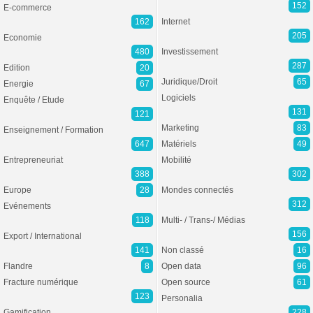
152
E-commerce
162
Internet
205
Economie
480
Investissement
287
Edition
20
Juridique/Droit
65
Energie
67
Logiciels
Enquête / Etude
131
121
Marketing
83
Enseignement / Formation
647
Matériels
49
Entrepreneuriat
Mobilité
388
302
Europe
28
Mondes connectés
312
Evénements
118
Multi- / Trans-/ Médias
156
Export / International
141
Non classé
16
Flandre
8
Open data
96
Fracture numérique
Open source
61
123
Personalia
Gamification
228