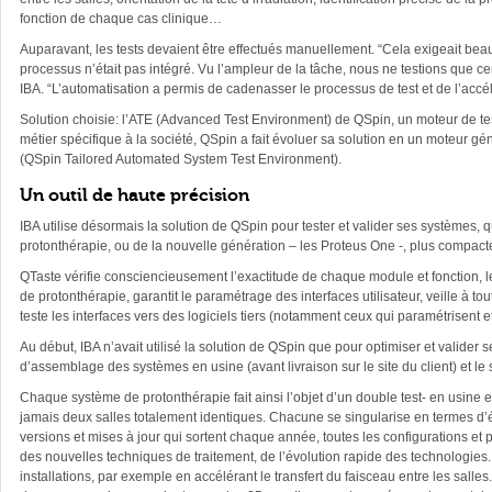
fonction de chaque cas clinique…
Auparavant, les tests devaient être effectués manuellement. “Cela exigeait beauc
processus n’était pas intégré. Vu l’ampleur de la tâche, nous ne testions que ce
IBA. “L’automatisation a permis de cadenasser le processus de test et de l’accé
Solution choisie: l’ATE (Advanced Test Environment) de QSpin, un moteur de tes
métier spécifique à la société, QSpin a fait évoluer sa solution en un moteur gé
(QSpin Tailored Automated System Test Environment).
Un outil de haute précision
IBA utilise désormais la solution de QSpin pour tester et valider ses systèmes, q
protonthérapie, ou de la nouvelle génération – les Proteus One -, plus compact
QTaste vérifie consciencieusement l’exactitude de chaque module et fonction, l
de protonthérapie, garantit le paramétrage des interfaces utilisateur, veille à 
teste les interfaces vers des logiciels tiers (notamment ceux qui paramétrisent et
Au début, IBA n’avait utilisé la solution de QSpin que pour optimiser et valider 
d’assemblage des systèmes en usine (avant livraison sur le site du client) et le suiv
Chaque système de protonthérapie fait ainsi l’objet d’un double test- en usine e
jamais deux salles totalement identiques. Chacune se singularise en termes d’éne
versions et mises à jour qui sortent chaque année, toutes les configurations et
des nouvelles techniques de traitement, de l’évolution rapide des technologies.
installations, par exemple en accélérant le transfert du faisceau entre les salles