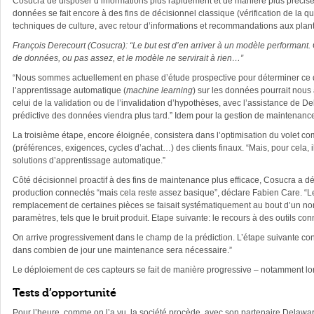
Cosucra de disposer d’informations plus rapidement et de manière plus précise.
données se fait encore à des fins de décisionnel classique (vérification de la qu
techniques de culture, avec retour d’informations et recommandations aux plant
François Derecourt (Cosucra): “Le but est d’en arriver à un modèle performant. 
de données, ou pas assez, et le modèle ne servirait à rien…”
“Nous sommes actuellement en phase d’étude prospective pour déterminer ce q
l’apprentissage automatique (
machine learning
) sur les données pourrait nous 
celui de la validation ou de l’invalidation d’hypothèses, avec l’assistance de D
prédictive des données viendra plus tard.” Idem pour la gestion de maintenance 
La troisième étape, encore éloignée, consistera dans l’optimisation du volet comm
(préférences, exigences, cycles d’achat…) des clients finaux. “Mais, pour cela, 
solutions d’apprentissage automatique.”
Côté décisionnel proactif à des fins de maintenance plus efficace, Cosucra a d
production connectés “mais cela reste assez basique”, déclare Fabien Care. “L
remplacement de certaines pièces se faisait systématiquement au bout d’un nom
paramètres, tels que le bruit produit. Etape suivante: le recours à des outils 
On arrive progressivement dans le champ de la prédiction. L’étape suivante con
dans combien de jour une maintenance sera nécessaire.”
Le déploiement de ces capteurs se fait de manière progressive – notamment l
Tests d’opportunité
Pour l’heure, comme on l’a vu, la société procède, avec son partenaire Delaware