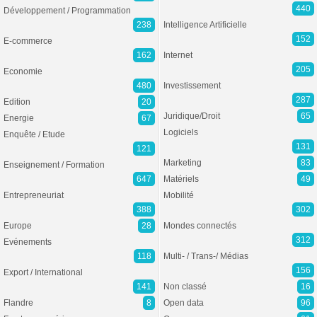
440
Développement / Programmation
238
Intelligence Artificielle
152
E-commerce
162
Internet
205
Economie
480
Investissement
287
Edition
20
Juridique/Droit
65
Energie
67
Logiciels
Enquête / Etude
131
121
Marketing
83
Enseignement / Formation
647
Matériels
49
Entrepreneuriat
Mobilité
388
302
Europe
28
Mondes connectés
312
Evénements
118
Multi- / Trans-/ Médias
156
Export / International
141
Non classé
16
Flandre
8
Open data
96