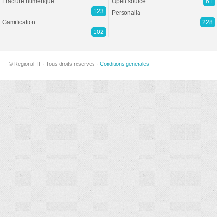
Fracture numérique
Open source
61
123
Personalia
Gamification
228
102
© Regional-IT · Tous droits réservés ·
Conditions générales