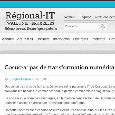
Accueil
L’équipe
Nous contacte
Accueil
Actualités
Dossiers
Interviews
Pratiques
Portraits
Hor
Cosucra: pas de transformation numériqu
Par
Brigitte Doucet
· 01/10/2018
Depuis un peu plus de huit ans, Delaware est le partenaire IT de Cosucra. Sa 
couvrant ses besoins, à commencer par la gestion commerciale et logistique
(p
La société en a retiré des avantages, en termes de centralisation de l’informati
pousser plus loin l’exercice de “transformation numérique”.
Un portail accessible à certains acteurs extérieurs s’appuie ainsi sur les flux 
matières premières agricoles à Cosucra afin que la société en extraie de l’inul