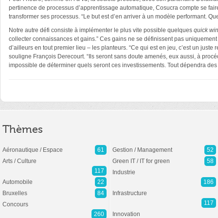
pertinence de processus d’apprentissage automatique, Cosucra compte se faire
transformer ses processus. “Le but est d’en arriver à un modèle performant. Que
Notre autre défi consiste à implémenter le plus vite possible quelques
quick win
collecter connaissances et gains.” Ces gains ne se définissent pas uniquement
d’ailleurs en tout premier lieu – les planteurs. “Ce qui est en jeu, c’est un juste
souligne François Derecourt. “Ils seront sans doute amenés, eux aussi, à procéde
impossible de déterminer quels seront ces investissements. Tout dépendra des g
Thèmes
Aéronautique / Espace
61
Gestion / Management
52
Arts / Culture
Green IT / IT for green
58
117
Industrie
Automobile
22
186
Bruxelles
84
Infrastructure
117
Concours
260
Innovation