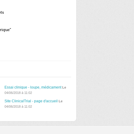
ets
rique”
Essai clinique - loupe, médicament
Le
04/06/2018 à 11:02
Site ClinicalTrial - page d'accueil
Le
04/06/2018 à 11:02