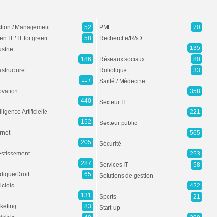
tion / Management
52
PME
70
en IT / IT for green
58
Recherche/R&D
135
ustrie
186
Réseaux sociaux
80
rastructure
Robotique
33
117
Santé / Médecine
ovation
358
440
Secteur IT
lligence Artificielle
221
152
Secteur public
ernet
565
205
Sécurité
estissement
253
287
Services IT
58
idique/Droit
65
Solutions de gestion
iciels
422
131
Sports
21
keting
83
Start-up