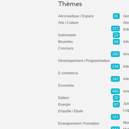
Thèmes
Aéronautique / Espace
61
Ges
Arts / Culture
Gre
117
Ind
Automobile
22
Bruxelles
84
Inf
Concours
260
Inn
Développement / Programmation
238
Inte
E-commerce
162
Int
Economie
480
Inv
Edition
20
Jur
Energie
67
Log
Enquête / Etude
121
Mar
Enseignement / Formation