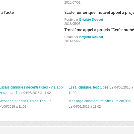
2013/07/01
à l’acte
Ecole numérique: nouvel appel à proj
Posté par
Brigitte Doucet
2013/05/06
Troisième appel à projets “Ecole numé
Posté par
Brigitte Doucet
2014/05/22
Essais cliniques décentralisés - via appli
Essai clinique, test tubes
Le
04/06/2018 à
Andamlan7
Le
04/06/2018 à 11:02
11:02
Message sur site ClinicalTrial
Message candidature Site ClinicalTrial
Le
04/06/2018 à 11:02
Le
04/06/2018 à 11:02