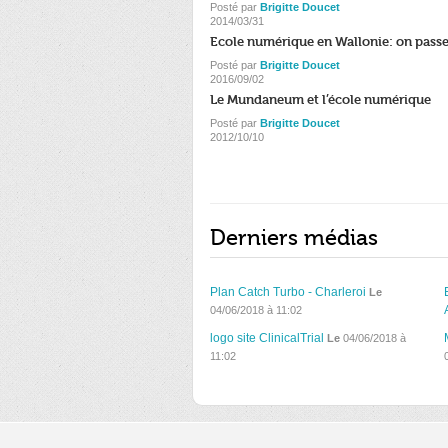
Posté par
Brigitte Doucet
2014/03/31
Ecole numérique en Wallonie: on passe 
Posté par
Brigitte Doucet
2016/09/02
Le Mundaneum et l’école numérique
Posté par
Brigitte Doucet
2012/10/10
Derniers médias
Plan Catch Turbo - Charleroi
Le
04/06/2018 à 11:02
logo site ClinicalTrial
Le
04/06/2018 à
11:02