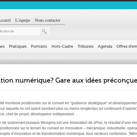
ccueil
L’équipe
Nous contacter
ews
Pratiques
Portraits
Hors-Cadre
Tribunes
Agenda
Offres d’em
ion numérique? Gare aux idées préconçu
 montoise positionnée sur le conseil en “guidance stratégique” et développement 
pour laquelle ils ont opéré pendant plus ou moins longtemps (et continuent d’opérer
nce, chef de projet, développeur indépendant…
n de surprenant puisque Woogma est une émanation de xFive, le résultat d’une mi
t positionnée sur le terrain du conseil en innovation – mécanique, industrielle, opé
des projets d’innovation et de transformation numérique, tous secteurs confondus. “