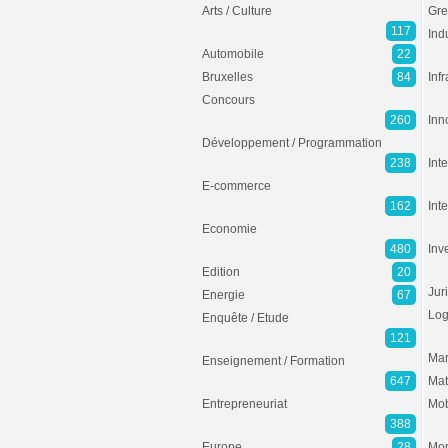
Arts / Culture
Gre
117
Ind
Automobile
22
Bruxelles
84
Inf
Concours
260
Inn
Développement / Programmation
238
Inte
E-commerce
162
Int
Economie
480
Inv
Edition
20
Jur
Energie
67
Log
Enquête / Etude
121
Mar
Enseignement / Formation
647
Mat
Entrepreneuriat
Mob
388
Europe
28
Mon