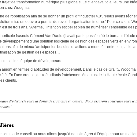
ajet de transformation numérique plus globale. Le client avait d’ailleurs une idée
-t-on chez Woogma.
de robotisation afin de se donner un profil d’“industriel 4.0”. “Nous avons réorien
olution mise en oeuvre a permis de revoir l’organisation interne.” Pour ce client
est de trois ans. “A terme, l’intention est bel et bien de numériser l’ensemble de
r horticole frasnois Clément Van Daele (il avait par le passé créé le bureau d’étude 
e développement d’une solution logicielle de gestion des espaces verts en environ
mations afin de mieux “anticiper les besoins et actions à mener” – entretien, taille,
 optimisation de gestion des espaces…
à conseiller l’équipe de développeurs.
 en amont en termes d’aptitudes de développement. Dans le cas de Grality, Woogm
société. En l’occurrence, deux étudiants fraîchement émoulus de la Haute école Co
es clients.
fice d’interprète entre la demande et sa mise en oeuvre.
Nous assurons l’interface entre le b
nt bien.”
illères
ons en mode conseil ou nous allons jusqu’à nous intégrer à l’équipe pour un meille