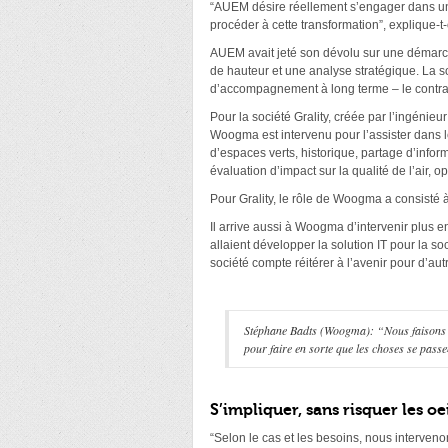
“AUEM désire réellement s’engager dans un tr
procéder à cette transformation”, explique
AUEM avait jeté son dévolu sur une démarche 
de hauteur et une analyse stratégique. La s
d’accompagnement à long terme – le contrat 
Pour la société Grality, créée par l’ingénieu
Woogma est intervenu pour l’assister dans l
d’espaces verts, historique, partage d’infor
évaluation d’impact sur la qualité de l’air,
Pour Grality, le rôle de Woogma a consisté 
Il arrive aussi à Woogma d’intervenir plus
allaient développer la solution IT pour la 
société compte réitérer à l’avenir pour d’autr
Stéphane Badts (Woogma): “Nous faisons of
pour faire en sorte que les choses se passe
S’impliquer, sans risquer les oe
“Selon le cas et les besoins, nous interven