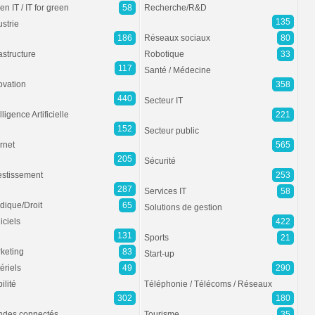
en IT / IT for green
58
Recherche/R&D
135
ustrie
186
Réseaux sociaux
80
rastructure
Robotique
33
117
Santé / Médecine
ovation
358
440
Secteur IT
lligence Artificielle
221
152
Secteur public
ernet
565
205
Sécurité
estissement
253
287
Services IT
58
idique/Droit
65
Solutions de gestion
iciels
422
131
Sports
21
keting
83
Start-up
ériels
49
290
ilité
Téléphonie / Télécoms / Réseaux
302
180
des connectés
Tourisme
35