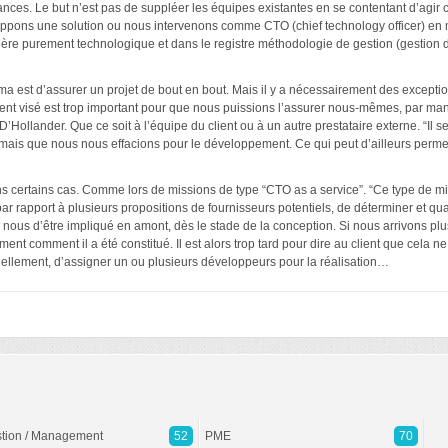
nces. Le but n’est pas de suppléer les équipes existantes en se contentant d’agi
oppons une solution ou nous intervenons comme CTO (chief technology officer) en
atière purement technologique et dans le registre méthodologie de gestion (gestion 
a est d’assurer un projet de bout en bout. Mais il y a nécessairement des excep
ment visé est trop important pour que nous puissions l’assurer nous-mêmes, par ma
Hollander. Que ce soit à l’équipe du client ou à un autre prestataire externe. “Il 
 mais que nous nous effacions pour le développement. Ce qui peut d’ailleurs permet
 certains cas. Comme lors de missions de type “CTO as a service”. “Ce type de miss
ar rapport à plusieurs propositions de fournisseurs potentiels, de déterminer et quali
 nous d’être impliqué en amont, dès le stade de la conception. Si nous arrivons plus
ent comment il a été constitué. Il est alors trop tard pour dire au client que cela
llement, d’assigner un ou plusieurs développeurs pour la réalisation…
tion / Management
52
PME
70