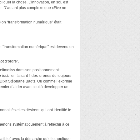
iquer la chose. L’innovation, en soi, est
e. D’autant plus complexe que xFive ne
sion “transformation numérique” était
 de “transformation numérique” est devenu un
ot d’ordre”.
eitmotivs dans son positionnement:
r tech
, en faisant fi des sirènes du toujours
e.” Dixit Stéphane Badts. Ou comme l’exprime
mier d’aider avant tout à développer un
nalités elles désirent, qui ont identifié le
menons systématiquement à réfléchir à ce
atible” avec la démarche qu’elle applique,