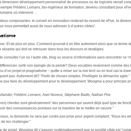
r la dimension développement personnalisé de processus ou de logiciels venait compl
exemple Frédéric Lemans, bio-ingénieur de formation, devenu consultant pour xFiv
domaine où intervenir…
 deux composantes: le conseil en innovation resterait du ressort de xFive, la dimen
i nous permettait aussi de nous adresser à d’autres cibles”.
matisme
rouve. Et de plus en plus. Comment pourrait-il en être autrement alors que ce terme
e sésame qui doit se retrouver dans tous les discours et stratégies.
e consulter l’un ou l’autre site, blog ou source d’informations sans rencontrer ce “m
férencier, sortir son épingle de la pelote? Deux vocables reviennent comme des l
 d’un projet et pragmatisme – quitte a miser sur la
low tech
ou en tout cas la
lowe
requiert pas. Autrement dit? “Partir de choses simples. Privilégier la démarche agil
ne pas faire du développement pour le développement. Woogma a pour principe pre
llander, Frédéric Lemans, Axel Neveux, Stéphane Badts, Nathan Pire.
res) clientes sont généralement “des personnes qui savent déjà quel type de fonction
avoir des connaissances pointues sur la manière de le mettre en oeuvre.”
ssus, la demande ne sera par contre pas prise pour argent comptant. “Nous les a
t de les
challenger
.”
 de projet, Woogma dit s’assurer systématiquement que la société-cible est “comp