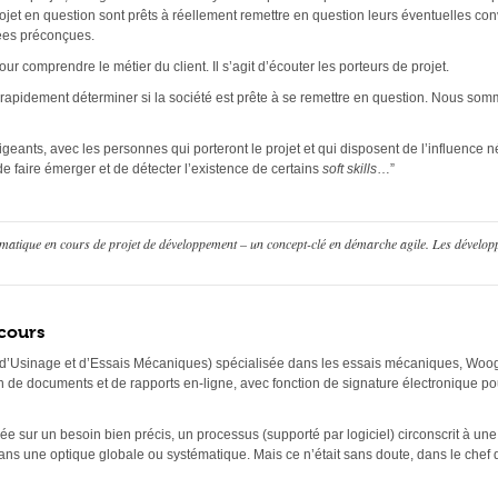
ojet en question sont prêts à réellement remettre en question leurs éventuelles c
dées préconçues.
 comprendre le métier du client. Il s’agit d’écouter les porteurs de projet.
 rapidement déterminer si la société est prête à se remettre en question. Nous somm
igeants, avec les personnes qui porteront le projet et qui disposent de l’influence n
t de faire émerger et de détecter l’existence de certains
soft skills
…”
atique en cours de projet de développement – un concept-clé en démarche agile. Les développ
”
 cours
r d’Usinage et d’Essais Mécaniques) spécialisée dans les essais mécaniques, Woo
on de documents et de rapports en-ligne, avec fonction de signature électronique pou
e sur un besoin bien précis, un processus (supporté par logiciel) circonscrit à une 
ns une optique globale ou systématique. Mais ce n’était sans doute, dans le chef 