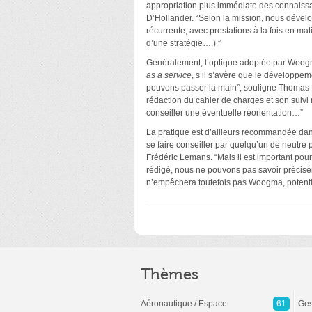
appropriation plus immédiate des connaissa
D’Hollander. “Selon la mission, nous dével
récurrente, avec prestations à la fois en m
d’une stratégie….).”
Généralement, l’optique adoptée par Woogm
as a service
, s’il s’avère que le développe
pouvons passer la main”, souligne Thomas D’
rédaction du cahier de charges et son suivi
conseiller une éventuelle réorientation…”
La pratique est d’ailleurs recommandée dans
se faire conseiller par quelqu’un de neutre p
Frédéric Lemans. “Mais il est important pour
rédigé, nous ne pouvons pas savoir précisém
n’empêchera toutefois pas Woogma, potentie
Thèmes
Aéronautique / Espace
61
Ges