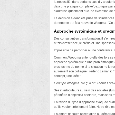
la nécessité, dans certains cas, d’y ajoute
déjà une pratique complexe”, explique par 
s’autorise quasiment aucune exception de 
La décision a donc été prise de scinder ces
donnée en dot à la nouvelle Woogma. “Ce qu
Approche systémique et prag
Des consultant en transformation, il s’en t
buzzword
tenace, le crédo et l’indispensabl
Impossible de participer à une conférence, d
Comment Woogma entend-elle dès lors se dif
approche systémique d’une problématique ou
plus techno de pointe si la situation ne le 
autrement son collègue Frédéric Lemans: “
concept, une idée.”
L’équipe Woogma. De g. à dr.: Thomas D’Ho
Ses interlocuteurs au sein des sociétés (futu
périmètre d’objectif à atteindre, mais sans 
En raison du type d’approche évoquée ci-de
qu’ils veulent réellement faire. Notre rôle es
En amont de toute acceptation ou démarrage