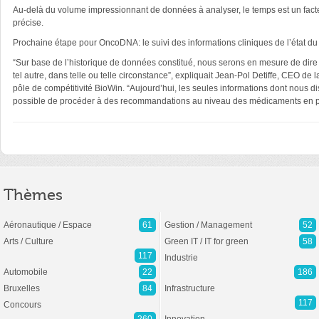
Au-delà du volume impressionnant de données à analyser, le temps est un facteur
précise.
Prochaine étape pour OncoDNA: le suivi des informations cliniques de l’état du pa
“Sur base de l’historique de données constitué, nous serons en mesure de dire qu
tel autre, dans telle ou telle circonstance”, expliquait Jean-Pol Detiffe, CEO de
pôle de compétitivité BioWin. “Aujourd’hui, les seules informations dont nous dis
possible de procéder à des recommandations au niveau des médicaments en précis
Thèmes
Aéronautique / Espace
61
Gestion / Management
52
Arts / Culture
Green IT / IT for green
58
117
Industrie
Automobile
22
186
Bruxelles
84
Infrastructure
117
Concours