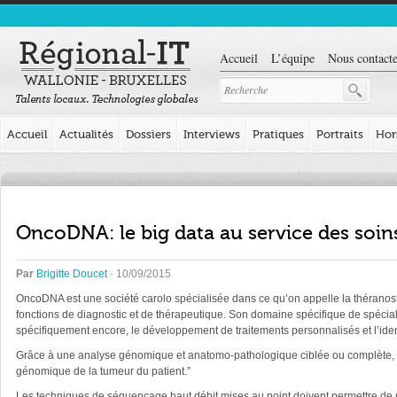
Accueil
L’équipe
Nous contacte
Accueil
Actualités
Dossiers
Interviews
Pratiques
Portraits
Hor
OncoDNA: le big data au service des soi
Par
Brigitte Doucet
· 10/09/2015
OncoDNA est une société carolo spécialisée dans ce qu’on appelle la théranostiq
fonctions de diagnostic et de thérapeutique. Son domaine spécifique de spéciali
spécifiquement encore, le développement de traitements personnalisés et l’iden
Grâce à une analyse génomique et anatomo-pathologique ciblée ou complète, Onco
génomique de la tumeur du patient.”
Les techniques de séquençage haut débit mises au point doivent permettre de re