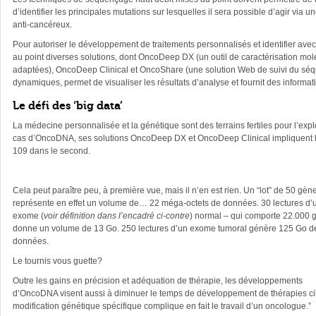
d’identifier les principales mutations sur lesquelles il sera possible d’agir via
anti-cancéreux.
Pour autoriser le développement de traitements personnalisés et identifier avec
au point diverses solutions, dont OncoDeep DX (un outil de caractérisation molé
adaptées), OncoDeep Clinical et OncoShare (une solution Web de suivi du séq
dynamiques, permet de visualiser les résultats d’analyse et fournit des informat
Le défi des ‘big data’
La médecine personnalisée et la génétique sont des terrains fertiles pour l’ex
cas d’OncoDNA, ses solutions OncoDeep DX et OncoDeep Clinical impliquent la “
109 dans le second.
Cela peut paraître peu, à première vue, mais il n’en est rien. Un “lot” de 50 gèn
représente en effet un volume de… 22 méga-octets de données. 30 lectures d’
exome (
voir définition dans l’encadré ci-contre
) normal – qui comporte 22.000 g
donne un volume de 13 Go. 250 lectures d’un exome tumoral génère 125 Go d
données.
Le tournis vous guette?
Outre les gains en précision et adéquation de thérapie, les développements
d’OncoDNA visent aussi à diminuer le temps de développement de thérapies ci
modification génétique spécifique complique en fait le travail d’un oncologue.”