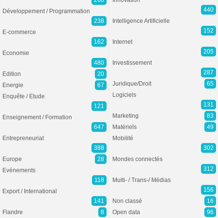
260
Innovation
440
Développement / Programmation
238
Intelligence Artificielle
152
E-commerce
162
Internet
205
Economie
480
Investissement
287
Edition
20
Juridique/Droit
65
Energie
67
Logiciels
Enquête / Etude
131
121
Marketing
83
Enseignement / Formation
647
Matériels
49
Entrepreneuriat
Mobilité
388
302
Europe
28
Mondes connectés
312
Evénements
118
Multi- / Trans-/ Médias
156
Export / International
141
Non classé
16
Flandre
8
Open data
96