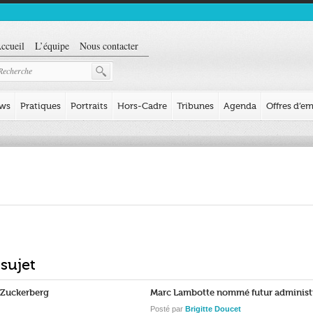
ccueil
L’équipe
Nous contacter
ews
Pratiques
Portraits
Hors-Cadre
Tribunes
Agenda
Offres d’em
 sujet
c Zuckerberg
Marc Lambotte nommé futur administr
Posté par
Brigitte Doucet