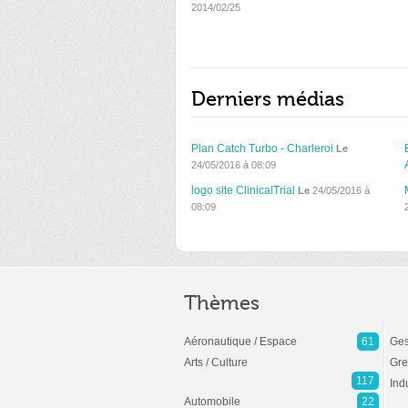
2014/02/25
Derniers médias
Plan Catch Turbo - Charleroi
Le
24/05/2016 à 08:09
logo site ClinicalTrial
Le
24/05/2016 à
08:09
Thèmes
Aéronautique / Espace
61
Ges
Arts / Culture
Gre
117
Ind
Automobile
22