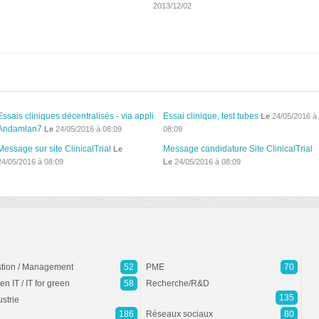
2013/12/02
Essais cliniques décentralisés - via appli
Essai clinique, test tubes
Le
24/05/2016 à
Andamlan7
Le
24/05/2016 à 08:09
08:09
Message sur site ClinicalTrial
Message candidature Site ClinicalTrial
Le
24/05/2016 à 08:09
Le
24/05/2016 à 08:09
tion / Management
52
PME
70
en IT / IT for green
58
Recherche/R&D
135
ustrie
186
Réseaux sociaux
80