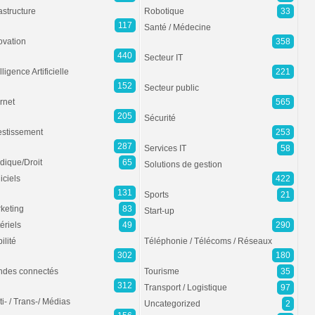
rastructure
Robotique
33
117
Santé / Médecine
ovation
358
440
Secteur IT
lligence Artificielle
221
152
Secteur public
ernet
565
205
Sécurité
estissement
253
287
Services IT
58
idique/Droit
65
Solutions de gestion
iciels
422
131
Sports
21
keting
83
Start-up
ériels
49
290
ilité
Téléphonie / Télécoms / Réseaux
302
180
des connectés
Tourisme
35
312
Transport / Logistique
97
ti- / Trans-/ Médias
Uncategorized
2