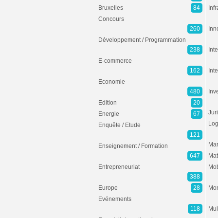
Bruxelles
84
Inf
Concours
260
Inn
Développement / Programmation
238
Inte
E-commerce
162
Int
Economie
480
Inv
Edition
20
Jur
Energie
67
Log
Enquête / Etude
121
Mar
Enseignement / Formation
647
Mat
Entrepreneuriat
Mob
388
Europe
28
Mon
Evénements
118
Mul