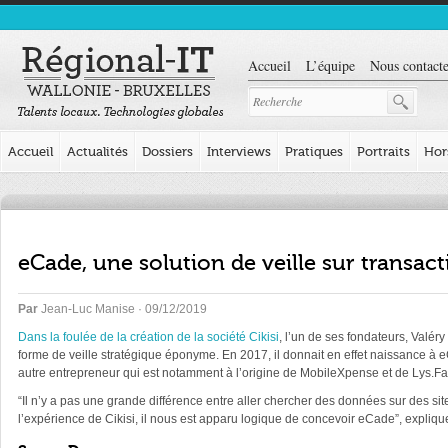
Accueil
L’équipe
Nous contacte
Accueil
Actualités
Dossiers
Interviews
Pratiques
Portraits
Hor
eCade, une solution de veille sur transa
Par
Jean-Luc Manise
· 09/12/2019
Dans la foulée de la création de la société Cikisi
, l’un de ses fondateurs, Valér
forme de veille stratégique éponyme. En 2017, il donnait en effet naissance à eC
autre entrepreneur qui est notamment à l’origine de MobileXpense et de Lys.Fa
“Il n’y a pas une grande différence entre aller chercher des données sur des s
l’expérience de Cikisi, il nous est apparu logique de concevoir eCade”, explique