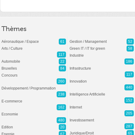
Thèmes
Aéronautique / Espace
61
Gestion / Management
52
Arts / Culture
Green IT / IT for green
58
117
Industrie
Automobile
22
186
Bruxelles
84
Infrastructure
117
Concours
260
Innovation
440
Développement / Programmation
238
Intelligence Artificielle
152
E-commerce
162
Internet
205
Economie
480
Investissement
287
Edition
20
Juridique/Droit
65
Energie
67