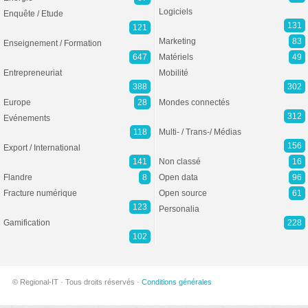
Logiciels
Enquête / Etude
131
121
Marketing
83
Enseignement / Formation
647
Matériels
49
Entrepreneuriat
Mobilité
388
302
Europe
28
Mondes connectés
312
Evénements
118
Multi- / Trans-/ Médias
156
Export / International
141
Non classé
16
Flandre
8
Open data
96
Fracture numérique
Open source
61
123
Personalia
Gamification
228
102
© Regional-IT · Tous droits réservés ·
Conditions générales