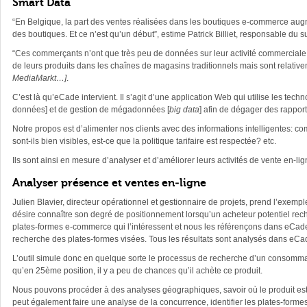
Smart Data
“En Belgique, la part des ventes réalisées dans les boutiques e-commerce augm
des boutiques. Et ce n’est qu’un début”, estime Patrick Billiet, responsable du s
“Ces commerçants n’ont que très peu de données sur leur activité commerciale en-
de leurs produits dans les chaînes de magasins traditionnels mais sont relat
MediaMarkt…]
.
C’est là qu’eCade intervient. Il s’agit d’une application Web qui utilise les tech
données] et de gestion de mégadonnées [
big data
] afin de dégager des rappor
Notre propos est d’alimenter nos clients avec des informations intelligentes: c
sont-ils bien visibles, est-ce que la politique tarifaire est respectée? etc.
Ils sont ainsi en mesure d’analyser et d’améliorer leurs activités de vente en-lig
Analyser présence et ventes en-ligne
Julien Blavier, directeur opérationnel et gestionnaire de projets, prend l’exemp
désire connaître son degré de positionnement lorsqu’un acheteur potentiel reche
plates-formes e-commerce qui l’intéressent et nous les référençons dans eCade.
recherche des plates-formes visées. Tous les résultats sont analysés dans eCa
L’outil simule donc en quelque sorte le processus de recherche d’un consommateu
qu’en 25ème position, il y a peu de chances qu’il achète ce produit.
Nous pouvons procéder à des analyses géographiques, savoir où le produit est ven
peut également faire une analyse de la concurrence, identifier les plates-formes 