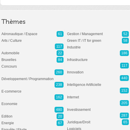
Thèmes
Aéronautique / Espace
61
Gestion / Management
52
Arts / Culture
Green IT / IT for green
58
117
Industrie
Automobile
22
186
Bruxelles
84
Infrastructure
117
Concours
260
Innovation
440
Développement / Programmation
238
Intelligence Artificielle
152
E-commerce
162
Internet
205
Economie
480
Investissement
287
Edition
20
Juridique/Droit
65
Energie
67
Logiciels
Enquête / Etude