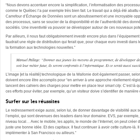
“Nous devons accentuer encore la simplification, l’informatisation des processus
comme le Québec l’a par exemple très bien fait. Le travail qui a déjà été abatt
Carrefour d’Échange de Données sont un aboutissement et une incroyable opportuni
des processus, sans se soucier de la disponibilité et de l’authenticité des don
sociétés. Une inventivité va pouvoir se développer autour de ces nouveaux pote
Par ailleurs, il nous faut obligatoirement
investir encore plus dans l’équipement 
faudrait une règle de distribution qui ferait que, pour chaque euro investi dans
la formation aux technologies nouvelles.”
Manuel Pallage: “Donner aux jeunes les moyens de programmer, de développer des o
soit leur métier futur, ils seront confrontés à l’informatique. Et ce serait aussi susc
L’image [et la réalité] technologique de la Wallonie doit également passer, sel
doivent encore être accomplis pour “en arriver à
une approche réellement région
lancent des cahiers des charges pour mettre en place leur
smart city
. C’est là 
ces efforts pour éviter, par exemple, qu’un visiteur doive s’identifier de manière 
Surfer sur les réussites
Le redressement exige aussi, selon lui, de donner davantage de visibilité aux soc
l’emploi, qui sont devenues des leaders dans leur domaine. EVS, par exemple, e
niveau local… Avec le mobile, les applis, le monde de l’Internet, on peut créer d
juste une bonne idée. Et des capitaux. Il faut continuer à avoir cette culture-là. I
implémenter à San Francisco ou ailleurs.”