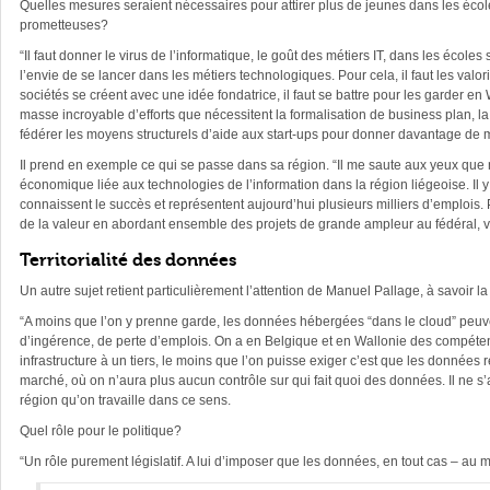
Quelles mesures seraient nécessaires pour attirer plus de jeunes dans les écoles
prometteuses?
“Il faut donner le virus de l’informatique, le goût des métiers IT, dans les écoles
l’envie de se lancer dans les métiers technologiques. Pour cela, il faut les valor
sociétés se créent avec une idée fondatrice, il faut se battre pour les garder 
masse incroyable d’efforts que nécessitent la formalisation de business plan, la 
fédérer les moyens structurels d’aide aux start-ups pour donner davantage de 
Il prend en exemple ce qui se passe dans sa région. “Il me saute aux yeux que
économique liée aux technologies de l’information dans la région liégeoise. I
connaissent le succès et représentent aujourd’hui plusieurs milliers d’emplois.
de la valeur en abordant ensemble des projets de grande ampleur au fédéral, voi
Territorialité des données
Un autre sujet retient particulièrement l’attention de Manuel Pallage, à savoir la 
“A moins que l’on y prenne garde, les données hébergées “dans le cloud” peuven
d’ingérence, de perte d’emplois. On a en Belgique et en Wallonie des compéte
infrastructure à un tiers, le moins que l’on puisse exiger c’est que les donnée
marché, où on n’aura plus aucun contrôle sur qui fait quoi des données. Il ne s
région qu’on travaille dans ce sens.
Quel rôle pour le politique?
“Un rôle purement législatif. A lui d’imposer que les données, en tout cas – au mi