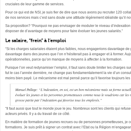
cruciales de leur gamme de services.
Pour ce qui est de NSI, je suis fier de dire que nous avons pu recruter 120 co
de nos services mais c’est sans doute une attitude légèrement idéaliste qu’il n
Sa proposition? “Pourquoi ne pas envisager de moduler le niveau d’indexation 
disposer de d’avantage de moyens pour faire évoluer les jeunes salariés.”
Le salaire, “frein” à l’emploi
“Si les charges salariales étaient plus faibles, nous engagerions davantage de 
davantage dans des jeunes que l’on n’hésiterait pas à engager et à former. Au
opérationnelles, parce qu’on manque de moyens à affecter à la formation.
Puisque l’on veut redynamiser l’emploi, il faut sans doute limiter les charges 
fut le cas l’année dernière, ne change pas fondamentalement la vie d’un consulta
moins bien payé. Le mécanisme est mal pensé parce qu’il favorise toujours les plu
Manuel Pallage: “L’indexation, en soi, est un bon mécanisme mais sa forme actuelle
évoluer les jeunes et les personnes prometteuses comme nous le voudrions car les 
grosse partie par l’indexation qui favorise tous les employés.”
“Il faut aussi que tout le monde joue le jeu. Nombreux sont les clients qui refusen
acteurs privés. Il y a du travail de ce côté.
En matière de formation de jeunes recrues ou de personnes prometteuses, je c
formations. Je suis prêt à signer un contrat avec l’Etat ou la Région m’engagean