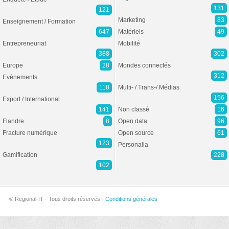
131
121
Marketing
83
Enseignement / Formation
647
Matériels
49
Entrepreneuriat
Mobilité
388
302
Europe
28
Mondes connectés
312
Evénements
118
Multi- / Trans-/ Médias
156
Export / International
141
Non classé
16
Flandre
8
Open data
96
Fracture numérique
Open source
61
123
Personalia
Gamification
228
102
© Regional-IT · Tous droits réservés ·
Conditions générales