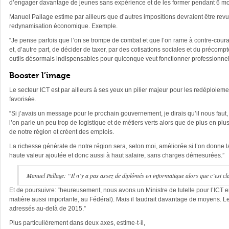
d’engager davantage de jeunes sans expérience et de les former pendant 6 mo
Manuel Pallage estime par ailleurs que d’autres impositions devraient être revue
redynamisation économique. Exemple.
“Je pense parfois que l’on se trompe de combat et que l’on rame à contre-coura
et, d’autre part, de décider de taxer, par des cotisations sociales et du préc
outils désormais indispensables pour quiconque veut fonctionner professionnel
Booster l’image
Le secteur ICT est par ailleurs à ses yeux un pilier majeur pour les redéploiem
favorisée.
“Si j’avais un message pour le prochain gouvernement, je dirais qu’il nous fau
l’on parle un peu trop de logistique et de métiers verts alors que de plus en p
de notre région et créent des emplois.
La richesse générale de notre région sera, selon moi, améliorée si l’on donne 
haute valeur ajoutée et donc aussi à haut salaire, sans charges démesurées.”
Manuel Pallage: “Il n’y a pas assez de diplômés en informatique alors que c’est c
Et de poursuivre: “heureusement, nous avons un Ministre de tutelle pour l’ICT
matière aussi importante, au Fédéral). Mais il faudrait davantage de moyens. Le
adressés au-delà de 2015.”
Plus particulièrement dans deux axes, estime-t-il,