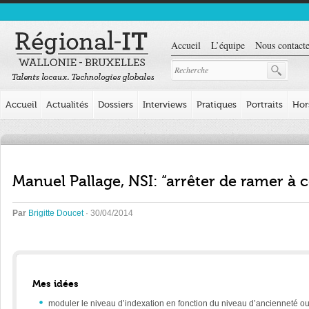
Accueil
L’équipe
Nous contacte
Accueil
Actualités
Dossiers
Interviews
Pratiques
Portraits
Hor
Manuel Pallage, NSI: “arrêter de ramer à 
Par
Brigitte Doucet
· 30/04/2014
Mes idées
moduler le niveau d’indexation en fonction du niveau d’ancienneté ou