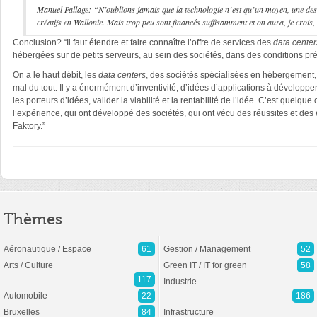
Manuel Pallage: “N’oublions jamais que la technologie n’est qu’un moyen, une des 
créatifs en Wallonie. Mais trop peu sont financés suffisamment et on aura, je crois
Conclusion? “Il faut étendre et faire connaître l’offre de services des
data center
hébergées sur de petits serveurs, au sein des sociétés, dans des conditions pré
On a le haut débit, les
data centers
, des sociétés spécialisées en hébergement, 
mal du tout. Il y a énormément d’inventivité, d’idées d’applications à développe
les porteurs d’idées, valider la viabilité et la rentabilité de l’idée. C’est quelq
l’expérience, qui ont développé des sociétés, qui ont vécu des réussites et des 
Faktory.”
Thèmes
Aéronautique / Espace
61
Gestion / Management
52
Arts / Culture
Green IT / IT for green
58
117
Industrie
Automobile
22
186
Bruxelles
84
Infrastructure