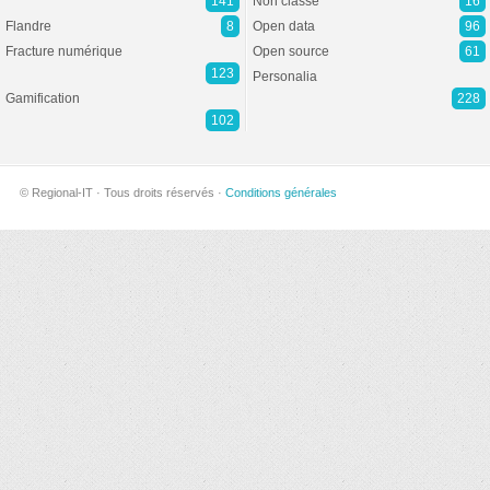
141
Non classé
16
Flandre
8
Open data
96
Fracture numérique
Open source
61
123
Personalia
Gamification
228
102
© Regional-IT · Tous droits réservés ·
Conditions générales