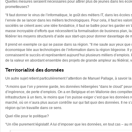
Quelles mesures seraient nécessaires pour attirer plus de jeunes dans les écoles
prometteuses?
“Il faut donner le virus de l’informatique, le goût des métiers IT, dans les écoles
l’envie de se lancer dans les métiers technologiques. Pour cela, il faut les valor
sociétés se créent avec une idée fondatrice, il faut se battre pour les garder 
masse incroyable d’efforts que nécessitent la formalisation de business plan, la 
fédérer les moyens structurels d’aide aux start-ups pour donner davantage de 
Il prend en exemple ce qui se passe dans sa région. “Il me saute aux yeux que
économique liée aux technologies de l’information dans la région liégeoise. I
connaissent le succès et représentent aujourd’hui plusieurs milliers d’emplois.
de la valeur en abordant ensemble des projets de grande ampleur au fédéral, voi
Territorialité des données
Un autre sujet retient particulièrement l’attention de Manuel Pallage, à savoir la 
“A moins que l’on y prenne garde, les données hébergées “dans le cloud” peuven
d’ingérence, de perte d’emplois. On a en Belgique et en Wallonie des compéte
infrastructure à un tiers, le moins que l’on puisse exiger c’est que les donnée
marché, où on n’aura plus aucun contrôle sur qui fait quoi des données. Il ne s
région qu’on travaille dans ce sens.
Quel rôle pour le politique?
“Un rôle purement législatif. A lui d’imposer que les données, en tout cas – au mi