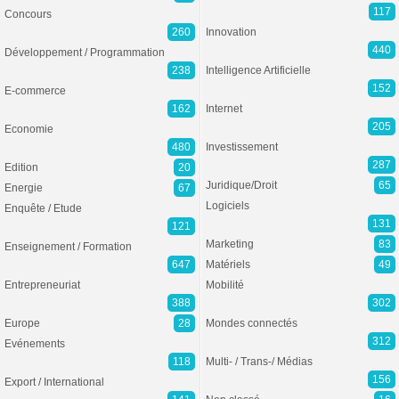
117
Concours
260
Innovation
440
Développement / Programmation
238
Intelligence Artificielle
152
E-commerce
162
Internet
205
Economie
480
Investissement
287
Edition
20
Juridique/Droit
65
Energie
67
Logiciels
Enquête / Etude
131
121
Marketing
83
Enseignement / Formation
647
Matériels
49
Entrepreneuriat
Mobilité
388
302
Europe
28
Mondes connectés
312
Evénements
118
Multi- / Trans-/ Médias
156
Export / International