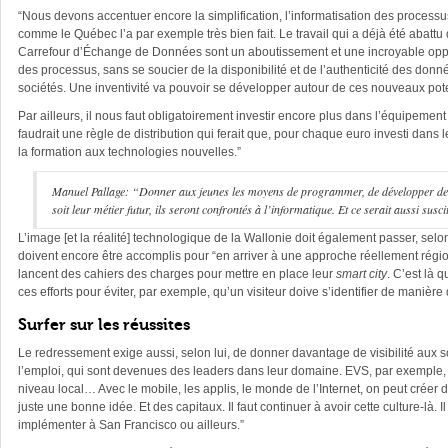
“Nous devons accentuer encore la simplification, l’informatisation des processus
comme le Québec l’a par exemple très bien fait. Le travail qui a déjà été abatt
Carrefour d’Échange de Données sont un aboutissement et une incroyable opportuni
des processus, sans se soucier de la disponibilité et de l’authenticité des don
sociétés. Une inventivité va pouvoir se développer autour de ces nouveaux pote
Par ailleurs, il nous faut obligatoirement
investir encore plus dans l’équipement 
faudrait une règle de distribution qui ferait que, pour chaque euro investi dans
la formation aux technologies nouvelles.”
Manuel Pallage: “Donner aux jeunes les moyens de programmer, de développer des o
soit leur métier futur, ils seront confrontés à l’informatique. Et ce serait aussi susc
L’image [et la réalité] technologique de la Wallonie doit également passer, sel
doivent encore être accomplis pour “en arriver à
une approche réellement région
lancent des cahiers des charges pour mettre en place leur
smart city
. C’est là 
ces efforts pour éviter, par exemple, qu’un visiteur doive s’identifier de manière 
Surfer sur les réussites
Le redressement exige aussi, selon lui, de donner davantage de visibilité aux soc
l’emploi, qui sont devenues des leaders dans leur domaine. EVS, par exemple, e
niveau local… Avec le mobile, les applis, le monde de l’Internet, on peut créer d
juste une bonne idée. Et des capitaux. Il faut continuer à avoir cette culture-là. I
implémenter à San Francisco ou ailleurs.”