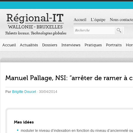
Accueil
L’équipe
Nous contacte
Accueil
Actualités
Dossiers
Interviews
Pratiques
Portraits
Hor
Manuel Pallage, NSI: “arrêter de ramer à 
Par
Brigitte Doucet
· 30/04/2014
Mes idées
moduler le niveau d’indexation en fonction du niveau d’ancienneté ou