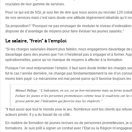
cruciales de leur gamme de services.
Pour ce qui est de NSI, je suis fier de dire que nous avons pu recruter 120 co
de nos services mais c’est sans doute une attitude légèrement idéaliste qu’il n
Sa proposition? “Pourquoi ne pas envisager de moduler le niveau d’indexation 
disposer de d’avantage de moyens pour faire évoluer les jeunes salariés.”
Le salaire, “frein” à l’emploi
“Si les charges salariales étaient plus faibles, nous engagerions davantage de 
davantage dans des jeunes que l’on n’hésiterait pas à engager et à former. Au
opérationnelles, parce qu’on manque de moyens à affecter à la formation.
Puisque l’on veut redynamiser l’emploi, il faut sans doute limiter les charges 
fut le cas l’année dernière, ne change pas fondamentalement la vie d’un consulta
moins bien payé. Le mécanisme est mal pensé parce qu’il favorise toujours les plu
Manuel Pallage: “L’indexation, en soi, est un bon mécanisme mais sa forme actuelle
évoluer les jeunes et les personnes prometteuses comme nous le voudrions car les 
grosse partie par l’indexation qui favorise tous les employés.”
“Il faut aussi que tout le monde joue le jeu. Nombreux sont les clients qui refusen
acteurs privés. Il y a du travail de ce côté.
En matière de formation de jeunes recrues ou de personnes prometteuses, je c
formations. Je suis prêt à signer un contrat avec l’Etat ou la Région m’engagean