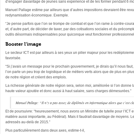
d’engager davantage de jeunes sans expérience et de les former pendant 6 mo
Manuel Pallage estime par ailleurs que d’autres impositions devraient être revue
redynamisation économique. Exemple.
“Je pense parfois que l’on se trompe de combat et que l’on rame à contre-coura
et, d’autre part, de décider de taxer, par des cotisations sociales et du préc
outils désormais indispensables pour quiconque veut fonctionner professionnel
Booster l’image
Le secteur ICT est par ailleurs à ses yeux un pilier majeur pour les redéploiem
favorisée.
“Si j’avais un message pour le prochain gouvernement, je dirais qu’il nous fau
l’on parle un peu trop de logistique et de métiers verts alors que de plus en p
de notre région et créent des emplois.
La richesse générale de notre région sera, selon moi, améliorée si l’on donne 
haute valeur ajoutée et donc aussi à haut salaire, sans charges démesurées.”
Manuel Pallage: “Il n’y a pas assez de diplômés en informatique alors que c’est c
Et de poursuivre: “heureusement, nous avons un Ministre de tutelle pour l’ICT
matière aussi importante, au Fédéral). Mais il faudrait davantage de moyens. Le
adressés au-delà de 2015.”
Plus particulièrement dans deux axes, estime-t-il,