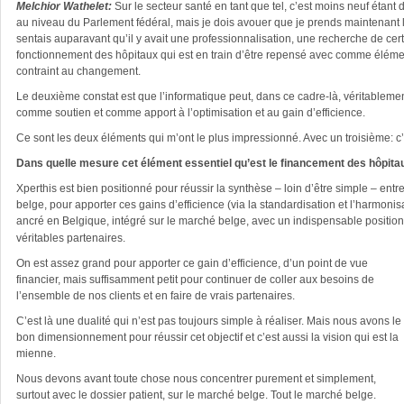
Melchior Wathelet:
Sur le secteur santé en tant que tel, c’est moins neuf étan
au niveau du Parlement fédéral, mais je dois avouer que je prends maintenant l
sentais auparavant qu’il y avait une professionnalisation, une recherche de certi
fonctionnement des hôpitaux qui est en train d’être repensé avec comme élément 
contraint au changement.
Le deuxième constat est que l’informatique peut, dans ce cadre-là, véritablement
comme soutien et comme apport à l’optimisation et au gain d’efficience.
Ce sont les deux éléments qui m’ont le plus impressionné. Avec un troisième: c’es
Dans quelle mesure cet élément essentiel qu’est le financement des hôpitaux i
Xperthis est bien positionné pour réussir la synthèse – loin d’être simple – entre,
belge, pour apporter ces gains d’efficience (via la standardisation et l’harmonis
ancré en Belgique, intégré sur le marché belge, avec un indispensable positionn
véritables partenaires.
On est assez grand pour apporter ce gain d’efficience, d’un point de vue
financier, mais suffisamment petit pour continuer de coller aux besoins de
l’ensemble de nos clients et en faire de vrais partenaires.
C’est là une dualité qui n’est pas toujours simple à réaliser. Mais nous avons le
bon dimensionnement pour réussir cet objectif et c’est aussi la vision qui est la
mienne.
Nous devons avant toute chose nous concentrer purement et simplement,
surtout avec le dossier patient, sur le marché belge. Tout le marché belge.