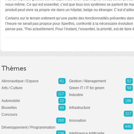
nous-même. Ce qui est essentiel, c’est que tous nos systèmes se parlent de man
produit peut vivre sa propre vie dans un hôpital, belge ou étranger. C’est d’aill
Certains sur le terrain estiment qu’une partie des fonctionnalités présentes da
l’heure ne serait pas propice pour Xperthis, confronté à la nécessaire évolution 
pense pas. “Pas actuellement. Pour l’instant, l’essentiel, la priorité, est de fai
Thèmes
Aéronautique / Espace
61
Gestion / Management
52
Arts / Culture
Green IT / IT for green
58
117
Industrie
Automobile
22
186
Bruxelles
84
Infrastructure
117
Concours
260
Innovation
440
Développement / Programmation
238
Intelligence Artificielle