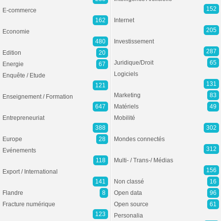
152
E-commerce
162
Internet
205
Economie
480
Investissement
287
Edition
20
Juridique/Droit
65
Energie
67
Logiciels
Enquête / Etude
131
121
Marketing
83
Enseignement / Formation
647
Matériels
49
Entrepreneuriat
Mobilité
388
302
Europe
28
Mondes connectés
312
Evénements
118
Multi- / Trans-/ Médias
156
Export / International
141
Non classé
16
Flandre
8
Open data
96
Fracture numérique
Open source
61
123
Personalia