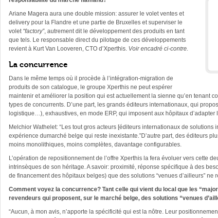
responsabilité du marché flamand?
Ariane Magera aura une double mission: assurer le volet ventes et
delivery pour la Flandre et une partie de Bruxelles et superviser le
volet
“factory”
, autrement dit le développement des produits en tant
que tels. Le responsable direct du pilotage de ces développements
revient à Kurt Van Looveren, CTO d’Xperthis.
Voir encadré ci-contre.
La concurrence
Dans le même temps où il procède à l’intégration-migration de
produits de son catalogue, le groupe Xperthis ne peut espérer
maintenir et améliorer la position qui est actuellement la sienne qu’en tenant co
types de concurrents. D’une part, les grands éditeurs internationaux, qui propo
logistique…), exhaustives, en mode ERP, qui imposent aux hôpitaux d’adapter le
Melchior Wathelet: “Les tout gros acteurs [éditeurs internationaux de solutions
expérience dumarché belge qui reste inexistante.”D’autre part, des éditeurs pl
moins monolithiques, moins complètes, davantage configurables.
L’opération de repositionnement de l’offre Xperthis la fera évoluer vers cett
intrinsèques de son héritage. A savoir: proximité, réponse spécifique à des be
de financement des hôpitaux belges) que des solutions “venues d’ailleurs” ne 
Comment voyez la concurrence? Tant celle qui vient du local que les “majors”
revendeurs qui proposent, sur le marché belge, des solutions “venues d’ail
“Aucun, à mon avis, n’apporte la spécificité qui est la nôtre. Leur positionnement