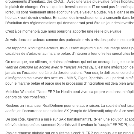
groupements d’hôpitaux, des CPAS… Avec une vraie plus-value. SI les hôpitaux s
le plaisir de changer. On sait que les investissements IT ne sont pas financés pa
lorsqu’ils sont réellement utiles et ont une vraie valeur ajoutée. Mais, dans l
hôpitaux vont devoir évoluer. En raison des investissements à consentir dans l
l’évolution des réglementations qui demanderont peut-être un jour des inves
C’est à ce moment-là que nous pourrons apporter une réelle plus-value.
Je vois donc ces acteurs comme des partenaires vis-à-vis desquels on sera prê
Par rapport aux tout gros acteurs, ils jouissent aujourd’hui d’une image assez 
capables de s’adapter au marché belge, d’intégrer à leur offre les spécificités 
On remarque, par ailleurs, certains opérateurs qui ont un ancrage belge et se 
vient de conclure un accord avec le français Medasys]
. C’est une intégration d
jamais eu l’occasion de faire du dossier patient. Pour eux, le défi est encore
d’intégration mais avec des acteurs – MIMS, Ciges, Xperthis – qui parlent la m
pour le marché belge et parce que le processus d’intégration est déjà bien av
Melchior Wathelet: “Notre ERP for Health peut vivre sa propre vie dans un hôpita
dehors de nos frontières.”
Restons un instant sur RealDolmen pour une autre raison. La société s’est jusq
health
, en l’occurrence une solution AX (Axapta de Microsoft) adaptée à ce sec
De son côté, Xperthis a misé sur SAP, transformant l’ERP en une solution adapt
dérivées interposées, comment Xperthis voit-il évoluer le “couple” ERP/DPI, leur
Pas de réponse globale sur ce sujet mais ceci: “L’ERP, pour nous, est un produ