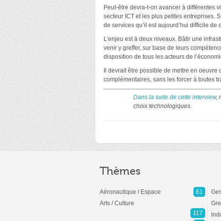
Peut-être devra-t-on avancer à différentes v
secteur ICT et les plus petites entreprises. 
de services qu’il est aujourd’hui difficile de
L’enjeu est à deux niveaux. Bâtir une infras
venir y greffer, sur base de leurs compétenc
disposition de tous les acteurs de l’économi
Il devrait être possible de mettre en oeuvre 
complémentaires, sans les forcer à toutes tr
Dans la suite de cette interview
,
choix technologiques.
Thèmes
Aéronautique / Espace
61
Ges
Arts / Culture
Gre
117
Ind