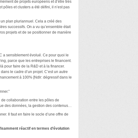
rmément de projets européens et d’être très
pôles et clusters a été défini, il n’est pas
 un plan pluriannuel. Cela a créé des
stres successifs. On a vu qu’ensemble était
os projets et de se positionner de manière
TIC a sensiblement évolué. Ce pour quoi le
ing, parce que les entreprises le financent.
à pour faire de la R&D et à la financer.
 dans le cadre d’un projet. C’est un autre
 financement à 100% [Ndlr: dégressif dans le
nner.”
 de collaboration entre les pôles de
tique des données, la gestion des contenus…
r. Il faut en faire le socle d’une offre de
uffisamment réactif en termes d’évolution