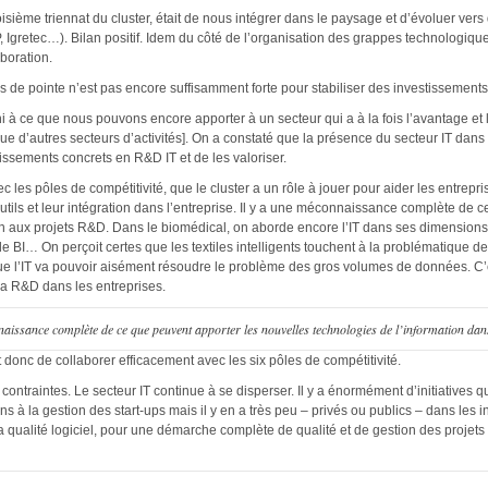
troisième triennat du cluster, était de nous intégrer dans le paysage et d’évoluer ver
EP, Igretec…). Bilan positif. Idem du côté de l’organisation des grappes technologiq
aboration.
 de pointe n’est pas encore suffisamment forte pour stabiliser des investissements 
à ce que nous pouvons encore apporter à un secteur qui a à la fois l’avantage et l’
èque d’autres secteurs d’activités]. On a constaté que la présence du secteur IT dan
tissements concrets en R&D IT et de les valoriser.
es pôles de compétitivité, que le cluster a un rôle à jouer pour aider les entrepri
utils et leur intégration dans l’entreprise. Il y a une méconnaissance complète de 
ien aux projets R&D. Dans le biomédical, on aborde encore l’IT dans ses dimension
 BI… On perçoit certes que les textiles intelligents touchent à la problématique de
 que l’IT va pouvoir aisément résoudre le problème des gros volumes de données. C’
 la R&D dans les entreprises.
naissance complète de ce que peuvent apporter les nouvelles technologies de l’information da
 donc de collaborer efficacement avec les six pôles de compétitivité.
s contraintes. Le secteur IT continue à se disperser. Il y a énormément d’initiati
à la gestion des start-ups mais il y en a très peu – privés ou publics – dans les i
la qualité logiciel, pour une démarche complète de qualité et de gestion des projets 