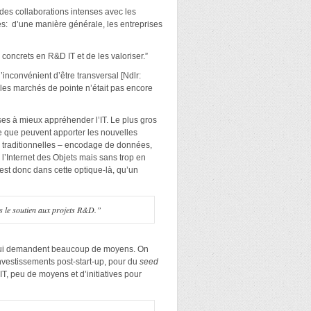
s des collaborations intenses avec les
ues: d’une manière générale, les entreprises
concrets en R&D IT et de les valoriser.”
inconvénient d’être transversal [Ndlr:
s les marchés de pointe n’était pas encore
ses à mieux appréhender l’IT. Le plus gros
ce que peuvent apporter les nouvelles
s traditionnelles – encodage de données,
 l’Internet des Objets mais sans trop en
est donc dans cette optique-là, qu’un
ns le soutien aux projets R&D.”
ves qui demandent beaucoup de moyens. On
nvestissements post-start-up, pour du
seed
IT, peu de moyens et d’initiatives pour