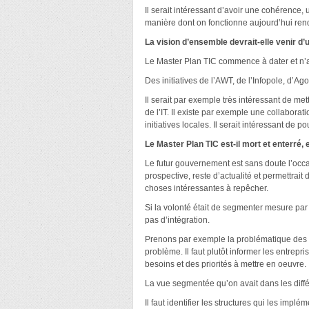
Il serait intéressant d’avoir une cohérence
manière dont on fonctionne aujourd’hui rend 
La vision d’ensemble devrait-elle venir d’u
Le Master Plan TIC commence à dater et n’a
Des initiatives de l’AWT, de l’Infopole, d’
Il serait par exemple très intéressant de met
de l’IT. Il existe par exemple une collaborat
initiatives locales. Il serait intéressant de
Le Master Plan TIC est-il mort et enterré,
Le futur gouvernement est sans doute l’occas
prospective, reste d’actualité et permettrai
choses intéressantes à repêcher.
Si la volonté était de segmenter mesure par 
pas d’intégration.
Prenons par exemple la problématique des ba
problème. Il faut plutôt informer les entrep
besoins et des priorités à mettre en oeuvre.
La vue segmentée qu’on avait dans les diffé
Il faut identifier les structures qui les imp