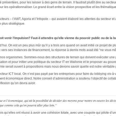
 présentées, pour les laisser à des gens de terrain. Il faudrait plutôt dire au secte
pour les opérationnaliser. Le grand écart entre la vision prospective et les thématiqu
acteurs – l’AWT, Agoria et l’Infopole – qui avaient élaboré les attentes du secteur e
 plus stratégique.
doit venir l’impulsion? Faut-il attendre qu’elle vienne du pouvoir public ou de l
’hui. On est un peu plus mûr qu’il y a trois ans quand on avait initié ce projet de pl
e vers ses instances de financement, la réponse à demis mots avait été “ne vous mê
 de nos organismes. Sommes-nous des structures de terrain qui doivent exécuter une 
ation et pour initier une politique du secteur IT en Wallonie et le proposer au go
ie serait ouvert à propositions mais nous devons savoir quelle est notre véritable p
cteur ICT local. On n’est pas payé par les entreprises pour faire du lobbying vis-à-
ent économique direct. Notre conseil d’administration a soutenu l’objectif de collab
éflexion qu’on devra avoir.
ue et l’économique, qui ait la possibilité de décider des moyens pour mettre en oeuvre les décis
 que comme cela qu’on pourra aller plus loin.”
vois qu’elles ont réussi à avoir une cohésion totale, avec une coupole qui pilote d’un 