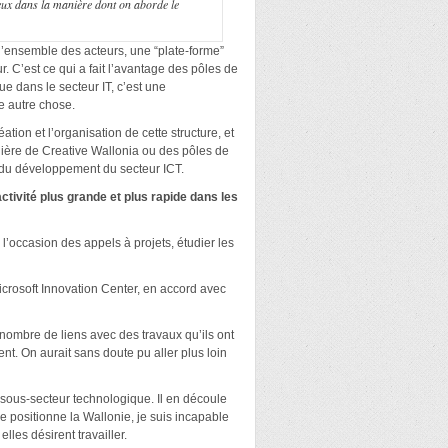
ieux dans la manière dont on aborde le
c l’ensemble des acteurs, une “plate-forme”
. C’est ce qui a fait l’avantage des pôles de
 dans le secteur IT, c’est une
re autre chose.
tion et l’organisation de cette structure, et
nière de Creative Wallonia ou des pôles de
r du développement du secteur ICT.
tivité plus grande et plus rapide dans les
 l’occasion des appels à projets, étudier les
icrosoft Innovation Center, en accord avec
nombre de liens avec des travaux qu’ils ont
ent. On aurait sans doute pu aller plus loin
l sous-secteur technologique. Il en découle
positionne la Wallonie, je suis incapable
les désirent travailler.