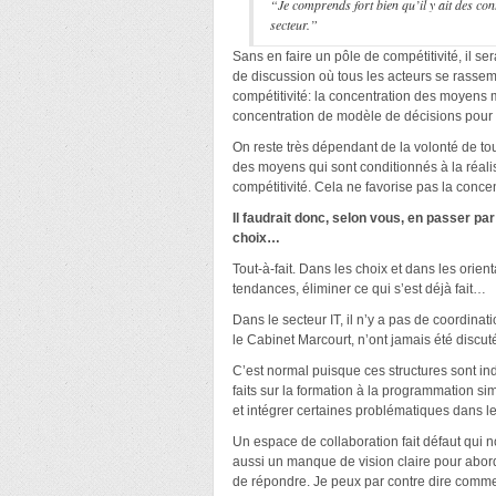
“Je comprends fort bien qu’il y ait des co
secteur.”
Sans en faire un pôle de compétitivité, il s
de discussion où tous les acteurs se rassemb
compétitivité: la concentration des moyens
concentration de modèle de décisions pour po
On reste très dépendant de la volonté de tous
des moyens qui sont conditionnés à la réal
compétitivité. Cela ne favorise pas la conc
Il faudrait donc, selon vous, en passer p
choix…
Tout-à-fait. Dans les choix et dans les orien
tendances, éliminer ce qui s’est déjà fait…
Dans le secteur IT, il n’y a pas de coordina
le Cabinet Marcourt, n’ont jamais été discut
C’est normal puisque ces structures sont in
faits sur la formation à la programmation sim
et intégrer certaines problématiques dans l
Un espace de collaboration fait défaut qui n
aussi un manque de vision claire pour abor
de répondre. Je peux par contre dire comment