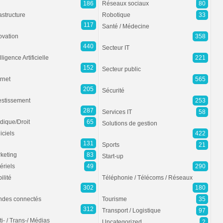
186
Réseaux sociaux
80
rastructure
Robotique
33
117
Santé / Médecine
ovation
358
440
Secteur IT
lligence Artificielle
221
152
Secteur public
ernet
565
205
Sécurité
estissement
253
287
Services IT
58
idique/Droit
65
Solutions de gestion
iciels
422
131
Sports
21
keting
83
Start-up
ériels
49
290
ilité
Téléphonie / Télécoms / Réseaux
302
180
des connectés
Tourisme
35
312
Transport / Logistique
97
ti- / Trans-/ Médias
Uncategorized
2