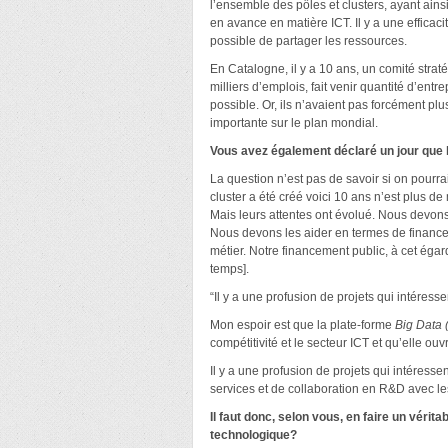
l’ensemble des pôles et clusters, ayant ain
en avance en matière ICT. Il y a une efficacit
possible de partager les ressources.
En Catalogne, il y a 10 ans, un comité stra
milliers d’emplois, fait venir quantité d’en
possible. Or, ils n’avaient pas forcément 
importante sur le plan mondial.
Vous avez également déclaré un jour que l
La question n’est pas de savoir si on pourra
cluster a été créé voici 10 ans n’est plus d
Mais leurs attentes ont évolué. Nous devons 
Nous devons les aider en termes de financeme
métier. Notre financement public, à cet égar
temps].
“Il y a une profusion de projets qui intéress
Mon espoir est que la plate-forme
Big Data
compétitivité et le secteur ICT et qu’elle ouvr
Il y a une profusion de projets qui intéresse
services et de collaboration en R&D avec les
Il faut donc, selon vous, en faire un véri
technologique?