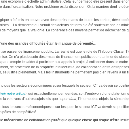
si une économie d’échelle administrative. Cela leur permet d’être présent dans éno
é dans l’organisation. Notre problème est la dispersion. Or, la manière dont le décret 
tégique a été mis en oeuvre avec des représentants de toutes les parties, développé
treprises… La démarche qui venait des acteurs de terrain a été soutenue par les mini
plus de moyens que la Wallonie. La cohérence des moyens permet de décrocher de gr
’une des grandes difficultés étair le manque de pérennité…
it se passer de financement public. La réalité est que le rôle de l’Infopole Cluster 
e mise. On n’a plus besoin désormais de financement public pour d’animer du cluster
par exemple les aider à participer aux appels à projet, à collaborer dans ce cadre-l
nt, de protection de la propriété intellectuelle, de collaboration entre entreprises
d, se justifie pleinement. Mais les instruments ne permettent pas d’en revenir à un
ent tous les secteurs économiques et sur lesquels le secteur ICT va devoir se positio
(
voir notre article
)
, qui est actuellement en genèse, soit l’embryon d’une plate-forme
e la voie vers d’autres sujets tels que l’
open data
, l’Internet des objets, la séman
nt tous les secteurs économiques et sur lesquels le secteur ICT va devoir se positionne
 pôles de compétitivité.
table mécanisme de collaboration plutôt que quelque chose qui risque d’être ins