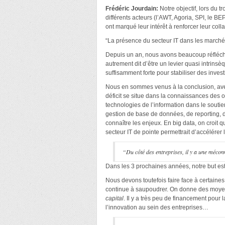
Frédéric Jourdain:
Notre objectif, lors du 
différents acteurs (l’AWT, Agoria, SPI, le B
ont marqué leur intérêt à renforcer leur coll
“La présence du secteur IT dans les marchés
Depuis un an, nous avons beaucoup réfléchi 
autrement dit d’être un levier quasi intrins
suffisamment forte pour stabiliser des inves
Nous en sommes venus à la conclusion, avec l
déficit se situe dans la connaissances des o
technologies de l’information dans le sout
gestion de base de données, de reporting, de
connaître les enjeux. En big data, on croit
secteur IT de pointe permettrait d’accélérer
“Du côté des entreprises, il y a une mécon
Dans les 3 prochaines années, notre but est
Nous devons toutefois faire face à certaine
continue à saupoudrer. On donne des moyens 
capital
. Il y a très peu de financement pour 
l’innovation au sein des entreprises…