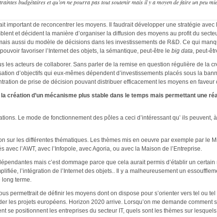
ntraintes budgétaires et qu’on ne pourra pas tout soutenir mais il y a moyen de faire un peu m
erait important de reconcentrer les moyens. Il faudrait développer une stratégie ave
lent et décident la manière d’organiser la diffusion des moyens au profit du secteur
 mais aussi du modèle de décisions dans les investissements de R&D. Ce qui manque
uvoir favoriser l’Internet des objets, la sémantique, peut-être le
big data
, peut-êt
 les acteurs de collaborer. Sans parler de la remise en question régulière de la créa
isation d’objectifs qui eux-mêmes dépendent d’investissements placés sous la ban
entration de prise de décision pouvant distribuer efficacement les moyens en faveu
ar la création d’un mécanisme plus stable dans le temps mais permettant une réac
tations. Le mode de fonctionnement des pôles a ceci d’intéressant qu’ ils peuvent, à
tion sur les différentes thématiques. Les thèmes mis en oeuvre par exemple par le M
és avec l’AWT, avec l’Infopole, avec Agoria, ou avec la Maison de l’Entreprise.
dépendantes mais c’est dommage parce que cela aurait permis d’établir un certain 
plifiée, l’intégration de l’Internet des objets.. Il y a malheureusement un essoufflem
e long terme.
ous permettrait de définir les moyens dont on dispose pour s’orienter vers tel ou te
der les projets européens. Horizon 2020 arrive. Lorsqu’on me demande comment se 
 se positionnent les entreprises du secteur IT, quels sont les thèmes sur lesquels el