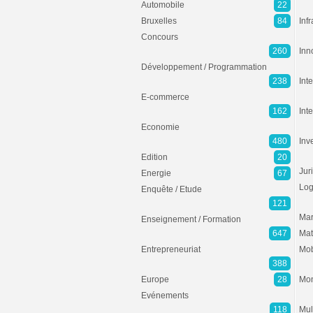
Automobile
22
Bruxelles
84
Inf
Concours
260
Inn
Développement / Programmation
238
Inte
E-commerce
162
Int
Economie
480
Inv
Edition
20
Jur
Energie
67
Log
Enquête / Etude
121
Mar
Enseignement / Formation
647
Mat
Entrepreneuriat
Mob
388
Europe
28
Mon
Evénements
118
Mul