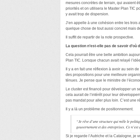
mesures concrètes de terrain, qui avaient été
priorités et on utilisera le Master Plan TIC 
y avait trop de dispersion.
J’en appelle à une cohésion entre les trois 
quelque chose de tout aussi concret mais de
Il suffit de repartir de la note prospective.
La question n’est-elle pas de savoir d’où 
Cela pourrait être une belle ambition aujourd
Plan TIC. Lorsque chacun avait relayé l’idé
Il y a en fait une réflexion à avoir au sein
des propositions pour une meilleure organis
ténues. Je pense que le ministre de l’économ
Le cluster est financé pour développer un se
cela aurait de l’intérêt pour leur développem
pas mandat pour aller plus loin. C’est une r
Il y a là un problème de positionnement.
“Je rêve d’une structure qui mêle le politiq
gouvernement et des entreprises. Ce n’est
Si je regarde l’Autriche et la Catalogne, je 