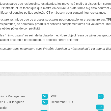
itesses parce que les besoins, les attentes, les moyens à mettre à disposition seront
Sur l’infrastructure technique que mettra en oeuvre la plate-forme big data pourront v
 diffuser et dont les petites sociétés ICT ont besoin pour soutenir leur croissance.
tructure technique que de grosses structures pourront exploiter et permettre aux T
es pointues, de nouveaux produits et services complémentaires qui valideront l’infra
e et des pôles de compétitivité.
des “mini-clusters” au sein de la plate-forme. Notre objectif sera de gérer ces grou
availler ensemble parce que leurs objectifs seront différents.
 nous abordons notamment avec Frédéric Jourdain la nécessité qu’il y a pour la Wall
tion / Management
52
PME
70
en IT / IT for green
58
Recherche/R&D
135
ustrie