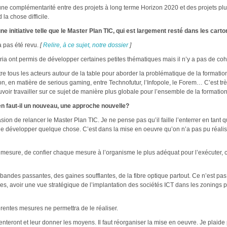
, une complémentarité entre des projets à long terme Horizon 2020 et des projets pl
la chose difficile.
ne initiative telle que le Master Plan TIC, qui est largement resté dans les carto
 pas été revu.
[
Relire, à ce sujet, notre dossier
]
Agoria ont permis de développer certaines petites thématiques mais il n’y a pas de 
tre tous les acteurs autour de la table pour aborder la problématique de la formation,
ion, en matière de serious gaming, entre Technofutur, l’Infopole, le Forem… C’est trè
 pouvoir travailler sur ce sujet de manière plus globale pour l’ensemble de la formati
 en faut-il un nouveau, une approche nouvelle?
ion de relancer le Master Plan TIC. Je ne pense pas qu’il faille l’enterrer en tant
t de développer quelque chose. C’est dans la mise en oeuvre qu’on n’a pas pu réalis
mesure, de confier chaque mesure à l’organisme le plus adéquat pour l’exécuter, ce
ndes passantes, des gaines soufflantes, de la fibre optique partout. Ce n’est pas e
rises, avoir une vue stratégique de l’implantation des sociétés ICT dans les zonings
rentes mesures ne permettra de le réaliser.
lémenteront et leur donner les moyens. Il faut réorganiser la mise en oeuvre. Je plaid