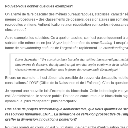
Pouvez-vous donner quelques exemples?
On a tenté de faire basculer des métiers bureaucratiques, stabilisés, caractérisé
mêmes procédures – des classements de dossiers, des signataires qui sont d
reproduites en ligne. Authentification et non répudiation sont certes nécessair
électronique?
Autre exemple: les subsides. Ce à quoi on assiste, ce n’est pas uniquement à u
subside elle-même est en jeu. Voyez le phénomène du
crowdfunding
. Lorsqu’u
forme de
crowdfunding
et réunit de l’argent très rapidement. Le
crowdfunding
v
Oliver Schneider: “On a tenté de faire basculer des métiers bureaucratiques, stabi
classements de dossiers, des signataires qui sont des copies conformes de la méthode
nécessairement se matérialiser sous la forme du recommandé électronique?”
Encore un exemple… Il est désormais possible de trouver via des applis mobiles
consultations à l’ONE (Office de la Naissance et de l’Enfance). C’est la question
Je reprend une nouvelle fois l’exemple du blockchain. Cette technologie va dyna
est l’Administration, le service public. Doit-on en conclure que le blockchain sig
dynamique, plus transparent, plus participatif?
Une série de projets d’informatique administrative, que vous qualifiez de s
ressources humaines, ERP… La démarche de réflexion prospective de l’impact 
greffer la dimension innovation a posteriori?
Pour les projets en cours, on est plutôt dans une démarche d’optimisation des