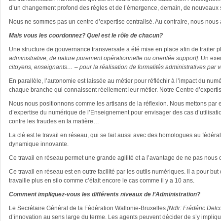
d’un changement profond des règles et de l’émergence, demain, de nouveaux se
Nous ne sommes pas un centre d’expertise centralisé. Au contraire, nous nous 
Mais vous les coordonnez? Quel est le rôle de chacun?
Une structure de gouvernance transversale a été mise en place afin de traiter pl
administrative, de nature purement opérationnelle ou orientée support].
Un exe
citoyens, enseignants… – pour la réalisation de formalités administratives par v
En parallèle, l’autonomie est laissée au métier pour réfléchir à l’impact du num
chaque branche qui connaissent réellement leur métier. Notre Centre d’expertis
Nous nous positionnons comme les artisans de la réflexion. Nous mettons par ex
d’expertise du numérique de l’Enseignement pour envisager des cas d’utilisati
contre les fraudes en la matière…
La clé est le travail en réseau, qui se fait aussi avec des homologues au fédéra
dynamique innovante.
Ce travail en réseau permet une grande agilité et a l’avantage de ne pas nous o
Ce travail en réseau est en outre facilité par les outils numériques. Il a pour
travaille plus en silo comme c’était encore le cas comme il y a 10 ans.
Comment impliquez-vous les différents niveaux de l’Administration?
Le Secrétaire Général de la Fédération Wallonie-Bruxelles
[Ndlr: Frédéric Delco
d’innovation au sens large du terme. Les agents peuvent décider de s’y implique