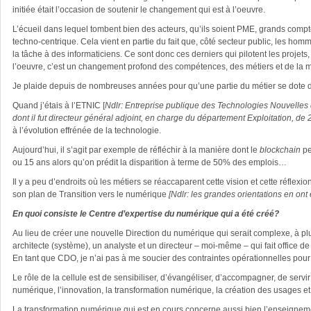
initiée était l’occasion de soutenir le changement qui est à l’oeuvre.
L’écueil dans lequel tombent bien des acteurs, qu’ils soient PME, grands compt
techno-centrique. Cela vient en partie du fait que, côté secteur public, les homme
la tâche à des informaticiens. Ce sont donc ces derniers qui pilotent les proj
l’oeuvre, c’est un changement profond des compétences, des métiers et de la man
Je plaide depuis de nombreuses années pour qu’une partie du métier se dote d
Quand j’étais à l’ETNIC [
Ndlr: Entreprise publique des Technologies Nouvelles 
dont il fut directeur général adjoint, en charge du département Exploitation, de
à l’évolution effrénée de la technologie.
Aujourd’hui, il s’agit par exemple de réfléchir à la manière dont le
blockchain
pe
ou 15 ans alors qu’on prédit la disparition à terme de 50% des emplois…
Il y a peu d’endroits où les métiers se réaccaparent cette vision et cette réfle
son plan de Transition vers le numérique
[Ndlr: les grandes orientations en o
En quoi consiste le Centre d’expertise du numérique qui a été créé?
Au lieu de créer une nouvelle Direction du numérique qui serait complexe, à plu
architecte (système), un analyste et un directeur – moi-même – qui fait office de C
En tant que CDO, je n’ai pas à me soucier des contraintes opérationnelles pour
Le rôle de la cellule est de sensibiliser, d’évangéliser, d’accompagner, de servir
numérique, l’innovation, la transformation numérique, la création des usages e
La transformation numérique qui est en cours concerne aussi bien l’enseignemen