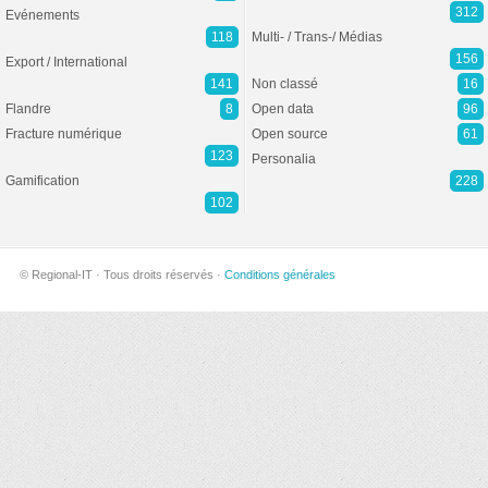
312
Evénements
118
Multi- / Trans-/ Médias
156
Export / International
141
Non classé
16
Flandre
8
Open data
96
Fracture numérique
Open source
61
123
Personalia
Gamification
228
102
© Regional-IT · Tous droits réservés ·
Conditions générales