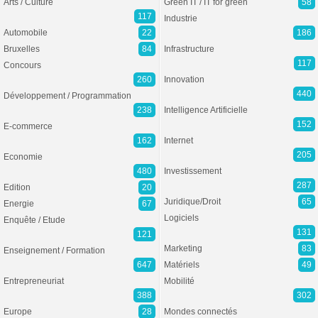
Arts / Culture
Green IT / IT for green
58
117
Industrie
Automobile
22
186
Bruxelles
84
Infrastructure
117
Concours
260
Innovation
440
Développement / Programmation
238
Intelligence Artificielle
152
E-commerce
162
Internet
205
Economie
480
Investissement
287
Edition
20
Juridique/Droit
65
Energie
67
Logiciels
Enquête / Etude
131
121
Marketing
83
Enseignement / Formation
647
Matériels
49
Entrepreneuriat
Mobilité
388
302
Europe
28
Mondes connectés