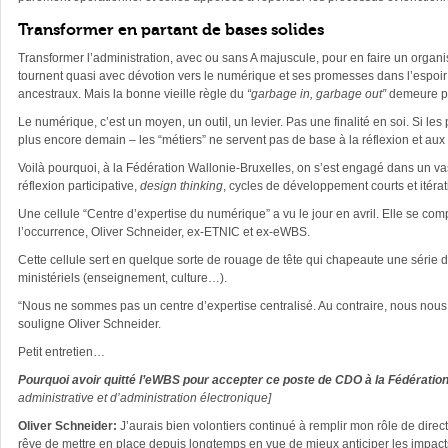
Transformer en partant de bases solides
Transformer l’administration, avec ou sans A majuscule, pour en faire un organi
tournent quasi avec dévotion vers le numérique et ses promesses dans l’espoi
ancestraux. Mais la bonne vieille règle du
“garbage in, garbage out”
demeure pl
Le numérique, c’est un moyen, un outil, un levier. Pas une finalité en soi. Si l
plus encore demain – les “métiers” ne servent pas de base à la réflexion et aux
Voilà pourquoi, à la Fédération Wallonie-Bruxelles, on s’est engagé dans un va
réflexion participative,
design thinking
, cycles de développement courts et itéra
Une cellule “Centre d’expertise du numérique” a vu le jour en avril. Elle se compo
l’occurrence, Oliver Schneider, ex-ETNIC et ex-eWBS.
Cette cellule sert en quelque sorte de rouage de tête qui chapeaute une série d
ministériels (enseignement, culture…).
“Nous ne sommes pas un centre d’expertise centralisé. Au contraire, nous nous
souligne Oliver Schneider.
Petit entretien…
Pourquoi avoir quitté l’eWBS pour accepter ce poste de CDO à la Fédératio
administrative et d’administration électronique]
Oliver Schneider:
J’aurais bien volontiers continué à remplir mon rôle de dire
rêve de mettre en place depuis longtemps en vue de mieux anticiper les impacts